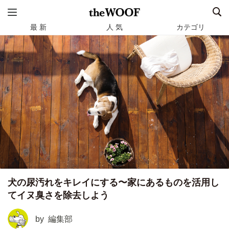
最 新
人 気
カテゴリ
犬の尿汚れをキレイにする〜家にあるものを活用し
てイヌ臭さを除去しよう
by
編集部