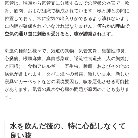
気管は、喉頭から気管支に分岐するまでの管状の器官で、軟
骨、筋肉、および組織で構成されています。喉と肺との間に
位置しており、常に空気の出入りができるよう潰れないよう
に内腔が確保されていなければなりません。
何らかの理由で
空気の通り道に刺激を受けると、咳が誘発されます
。
刺激の種類は様々で、気道の異物、気管支炎、細菌性肺炎、
心臓病、喉頭麻痺、真菌感染症、逆流性食道炎（人の胸焼け
と同様）、食物アレルギー、寄生虫、腫瘍、およびその他の
病気が含まれます。タバコ煙への暴露、新しい香水、新しい
寝具やカーペットなどの環境要因も、咳を悪化させる可能性
があります。気管の異常や心臓の問題が原因のこともありま
す。
水を飲んだ後の、特に心配しなくて
良い咳