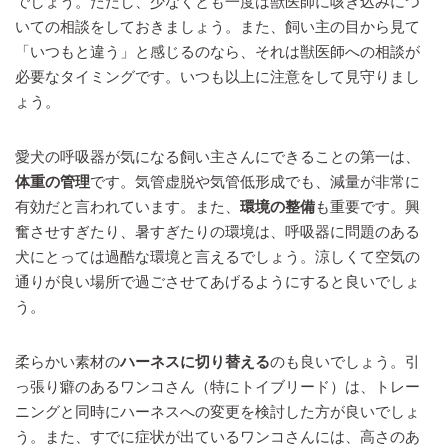
でしょう。ただし、少なくとも一度は獣医師に咳き込みにつ
いての相談をしておきましょう。また、飼い主の目から見て
「いつもと違う」と感じるのなら、それは獣医師への相談が
必要なタイミングです。いつも以上に注意をして見守りまし
ょう。
愛犬の呼吸器が気になる飼い主さんにできることの第一は、
体重の管理
です。気管虚脱や気管低形成でも、減量が非常に
有効だと言われています。また、
環境の整備
も重要です。興
奮させすぎたり、暑すぎたりの環境は、呼吸器に問題のある
犬にとっては過酷な環境と言えるでしょう。涼しくて空気の
通りが良い場所で過ごさせてあげるようにすると良いでしょ
う。
柔らかい素材の
ハーネスに切り替える
のも良いでしょう。引
っ張り癖のあるワンコさん（特にトイブリード）は、トレー
ニングと同時にハーネスへの変更を検討した方が良いでしょ
う。また、すでに症状が出ているワンコさんには、高さのあ