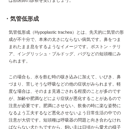
は獣医師の診察を受けましょう。
・気管低形成
気管低形成（Hypoplastic trachea）とは、先天的に気管の形
成が不十分で、本来の太さにならない病気です。鼻をつま
まれたまま息をするようなイメージです。ボストン・テリ
ア、イングリッシュ・ブルドッグ、パグなどの短頭種にみ
られます。
この場合も、水を飲む時の咳き込みに加えて、いびき、鼻
づまり、苦しそうな呼吸などの他の症状がみられます。軽
度な場合は、そのまま見過ごされる程度のことが多のです
が、加齢や肥満などにより症状が悪化することがあるので
注意が必要です。肥満にさせない、飲食の時に楽な姿勢に
なるよう工夫するなど悪化させないよう日常生活の中での
注意が大切です。短頭種は呼吸器の問題と向き合わなけれ
ばならない犬たちですから、飼い主は日頃から愛犬の様子