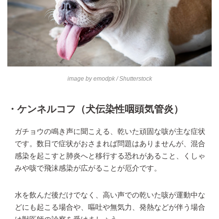
image by
emodpk
/ Shutterstock
・ケンネルコフ（犬伝染性咽頭気管炎）
ガチョウの鳴き声に聞こえる、乾いた頑固な咳が主な症状
です。数日で症状がおさまれば問題はありませんが、混合
感染を起こすと肺炎へと移行する恐れがあること、くしゃ
みや咳で飛沫感染が広がることが厄介です。
水を飲んだ後だけでなく、高い声での乾いた咳が運動中な
どにも起こる場合や、嘔吐や無気力、発熱などが伴う場合