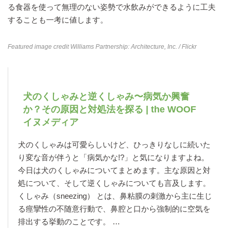
る食器を使って無理のない姿勢で水飲みができるように工夫
することも一考に値します。
Featured image credit
Williams Partnership: Architecture, Inc.
/ Flickr
犬のくしゃみと逆くしゃみ〜病気か興奮
か？その原因と対処法を探る | the WOOF
イヌメディア
犬のくしゃみは可愛らしいけど、ひっきりなしに続いた
り変な音が伴うと「病気かな!?」と気になりますよね。
今日は犬のくしゃみについてまとめます。主な原因と対
処について、そして逆くしゃみについても言及します。
くしゃみ（sneezing） とは、鼻粘膜の刺激から主に生じ
る痙攣性の不随意行動で、鼻腔と口から強制的に空気を
排出する挙動のことです。 …