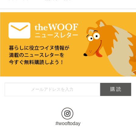
#wooftoday