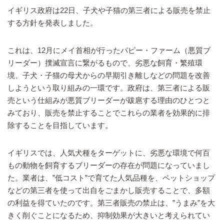
イギリス政府は22日、子犬や子猫の第三者による販売を禁止
する方針を発表しました。
これは、12月にメイ首相が行ったパピー・ファーム（悪質ブ
リーダー）撲滅宣言に繋がるもので、劣悪な飼育・繁殖環
境、子犬・子猫の母犬からの早期引き離しなどの問題を改善
しようという取り組みの一環です。政府は、第三者による販
売という仕組みが悪質ブリーダーが跋扈する理由のひとつと
みており、販売を禁止することでこれらの業者を効果的に排
除することを目指しています。
イギリスでは、人気犬種をターゲットに、劣悪な環境で何百
もの動物を飼育するブリーダーの存在が問題になっていまし
た。業者は、”低コスト”で育てた人気品種を、ペットショップ
などの第三者を使って出自をごまかし販売することで、多額
の利益を得ていたのです。第三者販売の禁止は、”うまみ”を大
きく削ぐことになるため、抑制効果が大きいと考えられてい