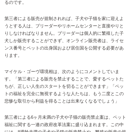
るのです。
第三者による販売が規制されれば、子犬や子猫を家に迎えよ
うとする人は、ブリーダーやリホームセンターと直接やりと
りしなければなりません。ブリーダーは個人的に繁殖した子
犬しか販売することができず、オンライン販売者は、ライセ
ンス番号とペットの出身国および居住国を公開する必要があ
ります。
マイケル・ゴーヴ環境相は、次のようにコメントしていま
す。「第三者による販売を禁止することで、愛するペットた
ちが、正しい人生のスタートを切ることができます」「ペッ
トの福祉を完全に無視するような人たちは、もう二度とこの
悲惨な取引から利益を得ることは出来なくなるでしょう」
第三者による6ヶ月未満の子犬や子猫の販売禁止案は、ペット
福祉に関する一連の政府改革法案に盛り込まれます。この中
には、8週齢未満の子犬や子猫の販売禁止や、繁殖や販売の規