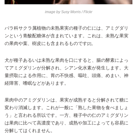
image by
Susy Morris
/ Flickr
バラ科サクラ属植物の未熟果実の種子の仁には、アミグダリ
ンという青酸配糖体が含まれています。これは、未熟な果実
の果肉や葉、樹皮にも含まれるものです
。
[2]
犬が種子あるいは未熟な果肉を口にすると、腸の酵素によっ
てアミグダリンが分解され、シアン化水素が発生します。大
量摂取による作用に、胃の不快感、嘔吐、頭痛、めまい、神
経障害、嗜眠などがあります。
果肉中のアミグダリンは、果実が成熟すると分解されて糖に
変わり消滅します。これが一般に「熟した果物を食べましょ
う」と言われる所以です。一方、種子中の仁のアミグダリン
は果肉に比べて高濃度であり、成熟や加工によっても容易に
分解してはくれません。