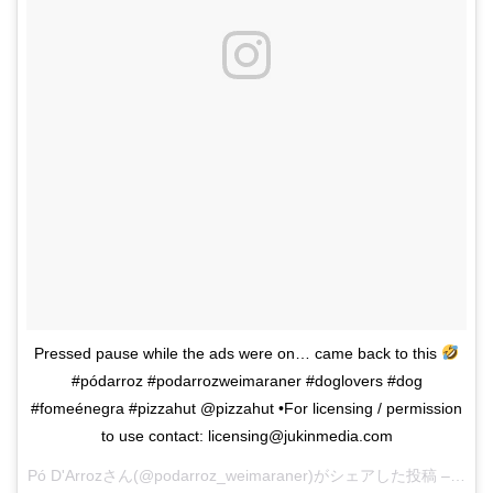
Pressed pause while the ads were on… came back to this
#pódarroz #podarrozweimaraner #doglovers #dog
#fomeénegra #pizzahut @pizzahut •For licensing / permission
to use contact: licensing@jukinmedia.com
Pó D'Arroz
さん(@podarroz_weimaraner)がシェアした投稿 –
201