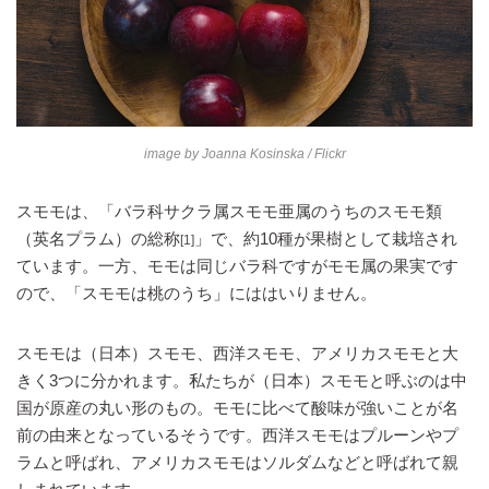
image by
Joanna Kosinska
/ Flickr
スモモは、「バラ科サクラ属スモモ亜属のうちのスモモ類
（英名プラム）の総称
」で、約10種が果樹として栽培され
[1]
ています。一方、モモは同じバラ科ですがモモ属の果実です
ので、「スモモは桃のうち」にははいりません。
スモモは（日本）スモモ、西洋スモモ、アメリカスモモと大
きく3つに分かれます。私たちが（日本）スモモと呼ぶのは中
国が原産の丸い形のもの。モモに比べて酸味が強いことが名
前の由来となっているそうです。西洋スモモはプルーンやプ
ラムと呼ばれ、アメリカスモモはソルダムなどと呼ばれて親