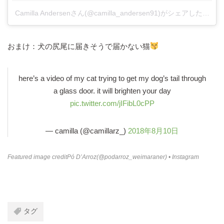
Camilla Andersenさん(@camilla_andersen91)がシェアした投稿
おまけ：犬の尻尾に届きそうで届かない猫
here’s a video of my cat trying to get my dog’s tail through
a glass door. it will brighten your day
pic.twitter.com/jIFibL0cPP
— camilla (@camillarz_)
2018年8月10日
Featured image credit
Pó D’Arroz(@podarroz_weimaraner) • Instagram
タグ