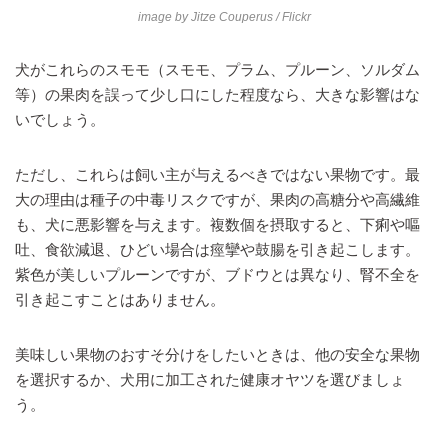
image by
Jitze Couperus
/ Flickr
犬がこれらのスモモ（スモモ、プラム、プルーン、ソルダム
等）の果肉を誤って少し口にした程度なら、大きな影響はな
いでしょう。
ただし、これらは飼い主が与えるべきではない果物です。最
大の理由は種子の中毒リスクですが、果肉の高糖分や高繊維
も、犬に悪影響を与えます。複数個を摂取すると、下痢や嘔
吐、食欲減退、ひどい場合は痙攣や鼓腸を引き起こします。
紫色が美しいプルーンですが、ブドウとは異なり、腎不全を
引き起こすことはありません。
美味しい果物のおすそ分けをしたいときは、他の安全な果物
を選択するか、犬用に加工された健康オヤツを選びましょ
う。