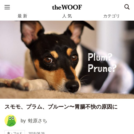
最 新
人 気
カテゴリ
スモモ、プラム、プルーン〜胃腸不快の原因に
by
蛙原さち
食・フード
2018.08.26