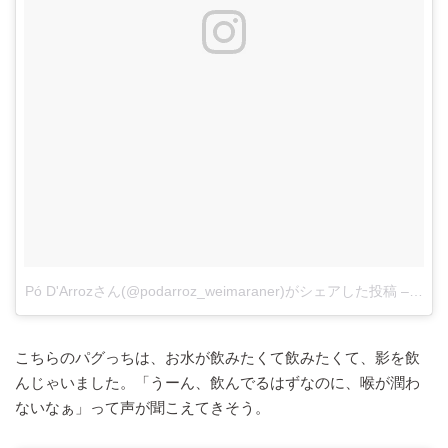
Pó D'Arrozさん(@podarroz_weimaraner)がシェアした投稿
–
201
こちらのパグっちは、お水が飲みたくて飲みたくて、影を飲
んじゃいました。「うーん、飲んでるはずなのに、喉が潤わ
ないなぁ」って声が聞こえてきそう。