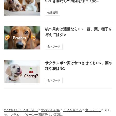
い生き物たち〜清潔を保って愛…
健康管理
桃〜果肉は適量ならOK！茎、葉、種子を
与えてはダメ
食・フード
サクランボ〜実は食べさせてもOK、葉や
種や花はNG
食・フード
the WOOF イヌメディア
>
すべての記事
>
イヌを育てる
>
食・フード
>
スモ
モ、プラム、プルーン〜胃腸不快の原因に