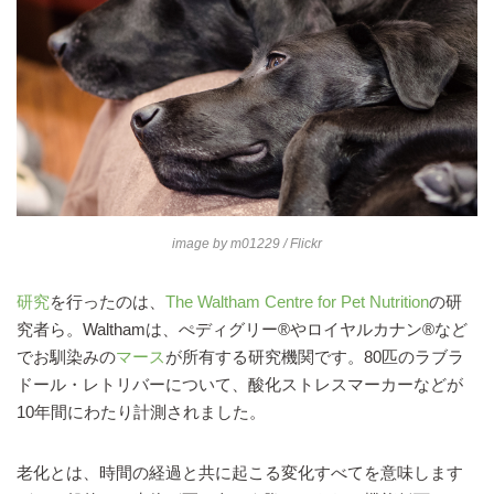
image by
m01229
/ Flickr
研究
を行ったのは、
The Waltham Centre for Pet Nutrition
の研
究者ら。Walthamは、ぺディグリー®やロイヤルカナン®など
でお馴染みの
マース
が所有する研究機関です。80匹のラブラ
ドール・レトリバーについて、酸化ストレスマーカーなどが
10年間にわたり計測されました。
老化とは、時間の経過と共に起こる変化すべてを意味します