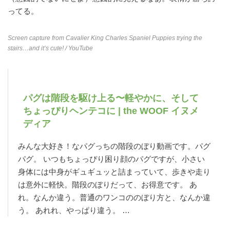
ってる。
Screen capture from
Cavalier King Charles Spaniel Puppies trying the
stairs…and it’s cute!
/ YouTube
パグは階段を駆け上る〜軽やかに、そして
ちょっぴりヘンテコに | the WOOF イヌメ
ディア
みんな大好き！なパグっちの階段のぼり動画です。パグ
パグ。 いつもちょっぴり困り顔のパグですが、小さい
身体には中身がギュギュッと詰まっていて、歩きや走り
は意外に軽快。階段のぼりだって、お得意です。 あ
れ。なんか違う。普通のワンコののぼり方と、なんか違
う。 あれれ、やっぱり違う。 …