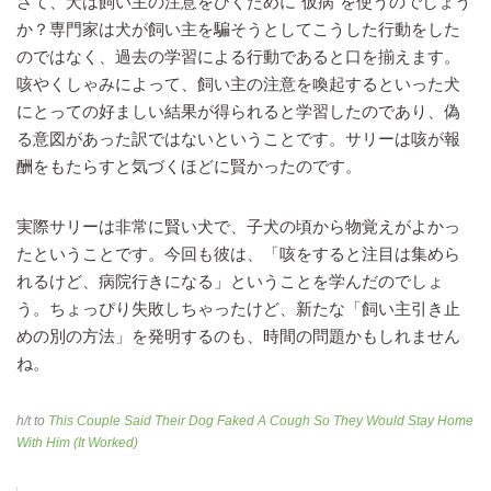
さて、犬は飼い主の注意をひくために”仮病”を使うのでしょう
か？専門家は犬が飼い主を騙そうとしてこうした行動をした
のではなく、過去の学習による行動であると口を揃えます。
咳やくしゃみによって、飼い主の注意を喚起するといった犬
にとっての好ましい結果が得られると学習したのであり、偽
る意図があった訳ではないということです。サリーは咳が報
酬をもたらすと気づくほどに賢かったのです。
実際サリーは非常に賢い犬で、子犬の頃から物覚えがよかっ
たということです。今回も彼は、「咳をすると注目は集めら
れるけど、病院行きになる」ということを学んだのでしょ
う。ちょっぴり失敗しちゃったけど、新たな「飼い主引き止
めの別の方法」を発明するのも、時間の問題かもしれません
ね。
h/t to
This Couple Said Their Dog Faked A Cough So They Would Stay Home
With Him (It Worked)