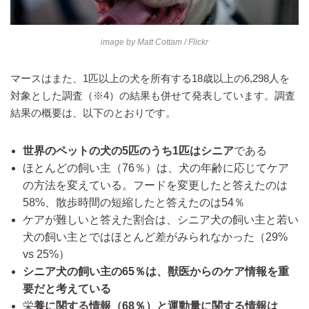
image by
Matt Cottam
/ Flickr
マースはまた、1匹以上の犬を所有する18歳以上の6,298人を
対象とした調査（※4）の結果も併せて発表しています。調査
結果の概要は、以下のとおりです。
世界のペットの犬の5匹のうち1匹はシニア
である
ほとんどの飼い主（76％）は、犬の年齢に応じてケア
の方法を変えている。フードを変更したと答えたのは
58%、散歩時間の短縮したと答えたのは54％
ケアが難しいと答えた割合は、シニア犬の飼い主と若い
犬の飼い主とではほとんど差がみられなかった（29%
vs 25%）
シニア犬の飼い主の65％は、獣医からのケア情報を重
要だと考えている
栄
養に関する情報（68％）と運動量に関する情報は