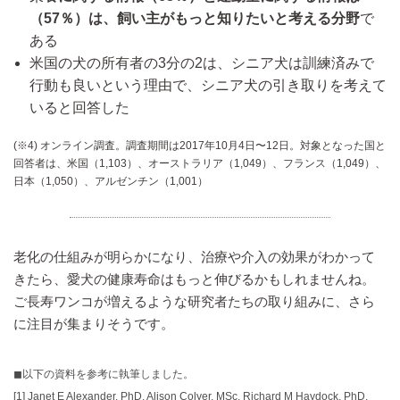
（57％）は、飼い主がもっと知りたいと考える分野
で
ある
米国の犬の所有者の3分の2は、シニア犬は訓練済みで
行動も良いという理由で、シニア犬の引き取りを考えて
いると回答した
(※4) オンライン調査。調査期間は2017年10月4日〜12日。対象となった国と
回答者は、米国（1,103）、オーストラリア（1,049）、フランス（1,049）、
日本（1,050）、アルゼンチン（1,001）
老化の仕組みが明らかになり、治療や介入の効果がわかって
きたら、愛犬の健康寿命はもっと伸びるかもしれませんね。
ご長寿ワンコが増えるような研究者たちの取り組みに、さら
に注目が集まりそうです。
◼︎以下の資料を参考に執筆しました。
[1]
Janet E Alexander, PhD, Alison Colyer, MSc, Richard M Haydock, PhD,