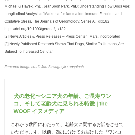
Michael G Hayek, PhD, JeanSoon Park, PhD; Understanding How Dogs Age:
Longitudinal Analysis of Markers of Inflammation, Immune Function, and
Oxidative Stress, The Journals of Gerontology: Series A, , glx182,
https://doi.org/10.1093/gerona/glx182
[2]
News Articles & Press Releases – Press Center | Mars, Incorporated
[3]
Newly Published Research Shows That Dogs, Similar To Humans, Are
Subject To Increased Cellular
Featured image credit
Jan Szwagrzyk
/ unsplash
犬の老化〜シニア犬の年齢、ご長寿ワン
コ、そして老齢犬に見られる特徴 | the
WOOF イヌメディア
これから数回にわたって、老齢犬に関するお話をさせて
いただきます。以前、2回に分けてお届けした『ワンコ