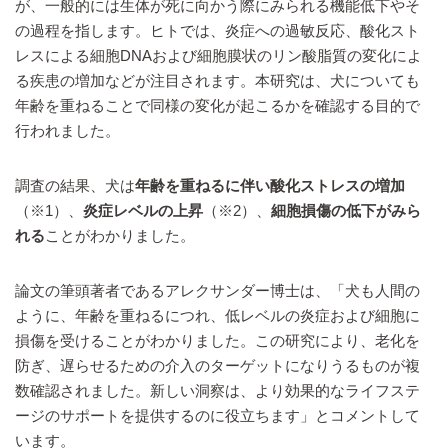
が、一般的には生体が死に向かう際にみられる機能低下やそ
の過程を指します。ヒトでは、炎症への過敏反応、酸化スト
レスによる細胞DNAおよび細胞膜状のリン酸脂質の変化によ
る疾患の増加などが注目されます。本研究は、犬についても
年齢を重ねることで同様の変化が起こるかを確認する目的で
行われました。
調査の結果、犬は
年齢を重ねるに伴い酸化ストレスの増加
（※1）、
炎症レベルの上昇
（※2）、
細胞損傷の低下がみら
れる
ことがわかりました。
論文の筆頭著者であるアレクサンダー博士は、「犬も人間の
ように、年齢を重ねるにつれ、低レベルの炎症および細胞に
損傷を受けることがわかりました。この研究により、老化を
防ぎ、遅らせるための介入のターゲットになりうるものが複
数確認されました。新しい洞察は、より効果的なライフステ
ージのサポートを提供するのに役立ちます」とコメントして
います。