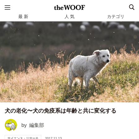
最 新
人 気
カテゴリ
犬の老化〜犬の免疫系は年齢と共に変化する
by
編集部
サイエンス・リサーチ
2017.11.13