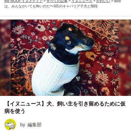
the WOOF イヌメディア
>
すべての記事
>
イヌニュース
>
かわいい
>
階段
は、みんながいても怖いのだ〜3匹のキャバリア子犬と階段
【イヌニュース】犬、飼い主を引き留めるために仮
病を使う
by
編集部