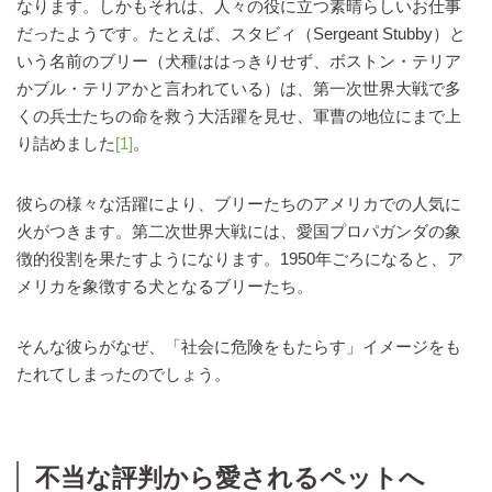
なります。しかもそれは、人々の役に立つ素晴らしいお仕事
だったようです。たとえば、スタビィ（Sergeant Stubby）と
いう名前のブリー（犬種ははっきりせず、ボストン・テリア
かブル・テリアかと言われている）は、第一次世界大戦で多
くの兵士たちの命を救う大活躍を見せ、軍曹の地位にまで上
り詰めました
[1]
。
彼らの様々な活躍により、ブリーたちのアメリカでの人気に
火がつきます。第二次世界大戦には、愛国プロパガンダの象
徴的役割を果たすようになります。1950年ごろになると、ア
メリカを象徴する犬となるブリーたち。
そんな彼らがなぜ、「社会に危険をもたらす」イメージをも
たれてしまったのでしょう。
不当な評判から愛されるペットへ