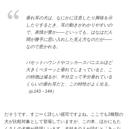
垂れ耳の犬は、なにかに注意したり興味を示
したりするとき、耳の動きがわかりやすいの
で、表情が豊か――といっても、はなはだ人
間が勝手に思い入れした見え方なのだが――
なので惹かれる。
バセットハウンドやコッカ―スパニエルほど
大きくベターッと垂れてしまっていると、こ
の特徴は減るが、半分立って半分垂れている
くらいの垂れ耳だと、この特性がよく出る。
（p.143－144）
だそうです。すごーく詳しい描写ですよね。ここでも2種類の
犬が比較対象として登場していますが、この本、ほかにもた
くさんの犬種が登場しいます。犬好きの人が読むと「あ～な