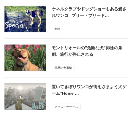
ケネルクラブやドッグショーもある愛さ
れワンコ ”ブリー・ブリード…
犬種
モントリオールの”危険な犬”排除の条
例、施行が停止される
世界の犬事情
置いてきぼりワンコが街をさまよう犬ゲ
ーム”Home …
グッズ・サービス