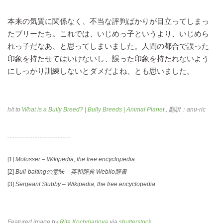
本来の気質に関係なく、不当な評判ばかりが目立ってしまっ
たブリーたち。これでは、いじめっ子というより、いじめら
れっ子だなあ、と思ってしまいました。人間の都合で誤った
印象を持たせてはいけないし、誤った印象を持たれないよう
にしっかり訓練しないとダメだよね、とも思いました。
h/t to
What is a Bully Breed? | Bully Breeds | Animal Planet
, 翻訳：anu-ric
[1]
Molosser – Wikipedia, the free encyclopedia
[2]
Bull-baitingの意味 – 英和辞典 Weblio辞書
[3]
Sergeant Stubby – Wikipedia, the free encyclopedia
Featured image by
Rita Kochmarjova
via
shutterstock