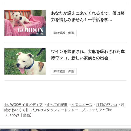
あなたが迎えに来てくれるまで、僕は努
力を惜しみません！〜手話を学…
動物愛護・保護
ワインを飲まされ、大麻を吸わされた虐
待ワンコ、新しい家族との出会…
動物愛護・保護
the WOOF イヌメディア
>
すべての記事
>
イヌニュース
>
注目のワンコ
>
超
絶かわいくて甘ったれのスタッフォードシャー・ブル・テリア〜The
Blueboys【動画】