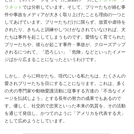
ラネット
では分析しています。そして、ブリーたちが絡む事
件や事故をメディアが大きく取り上げたことも理由の一つと
してあげています。ブリーたちだけに限らず、放置や虐待を
されたり、きちんと訓練やしつけがなされていなければ、犬
たちは事件を起こしてしまうものです。愛情なく育てられた
ブリーたちや、彼らが起こす事件・事故が、クローズアップ
されるにつれて、「恐ろしい」「危険」などといったイメー
ジばかり広まることになったというわけです。
しかし、さらに時がたち、現代にいる私たちは、たくさんの
愛されブリーたちを目にすることになります。これは、多く
の犬の専門家や動物愛護活動に従事する方達の「不当なイメ
ージを払拭しよう」とする長年の努力の成果でもあるので
す。優しく、社交的で忠実といった本来の気質を、その活動
を通じて発信し、かつてのように「アメリカを代表する犬」
として広めようとしています。