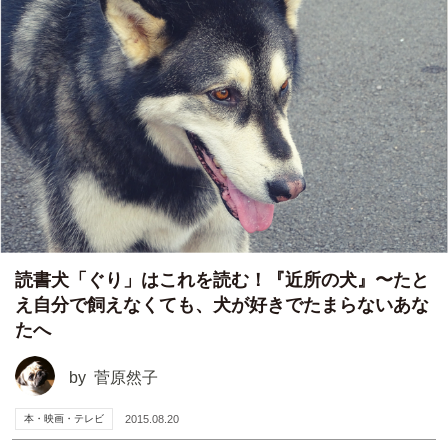
読書犬「ぐり」はこれを読む！『近所の犬』〜たと
え自分で飼えなくても、犬が好きでたまらないあな
たへ
by
菅原然子
本・映画・テレビ
2015.08.20