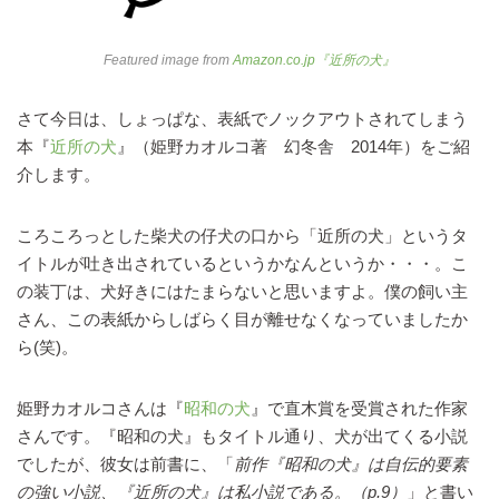
Featured image from
Amazon.co.jp『近所の犬』
さて今日は、しょっぱな、表紙でノックアウトされてしまう
本『
近所の犬
』（姫野カオルコ著 幻冬舎 2014年）をご紹
介します。
ころころっとした柴犬の仔犬の口から「近所の犬」というタ
イトルが吐き出されているというかなんというか・・・。こ
の装丁は、犬好きにはたまらないと思いますよ。僕の飼い主
さん、この表紙からしばらく目が離せなくなっていましたか
ら(笑)。
姫野カオルコさんは『
昭和の犬
』で直木賞を受賞された作家
さんです。『昭和の犬』もタイトル通り、犬が出てくる小説
でしたが、彼女は前書に、「
前作『昭和の犬』は自伝的要素
の強い小説、『近所の犬』は私小説である。（p.9）
」と書い