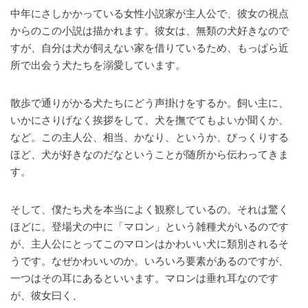
中年にさしかかっている女性小説家が主人公で、彼女の視点
からのこの小説は描かれます。彼女は、無類の犬好きなので
すが、自分は犬が飼えない家を借りているため、もっぱら近
所で出会う犬たちを溺愛しています。
散歩で通りがかる犬たちにどう声掛けをするか。飼い主に、
いかにさりげなく挨拶をして、犬を撫でてもよいか聞くか、
など。この主人公、相当、かなり、というか、びっくりする
ほど、犬が好きなのだなということが随所から伝わってきま
す。
そして、僕たち犬を本当によく観察しているの。それは驚く
ほどに。登場犬の中に「マロン」という雑種犬がいるのです
が、主人公にとってこのマロンはかわいい犬に類別されるそ
うです。なぜかわいいのか。いろいろ要素があるのですが、
一つはその耳にあるといいます。マロンは垂れ耳なのです
が、彼女曰く、