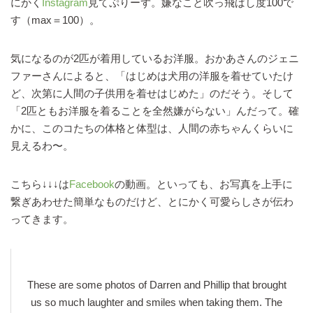
にかく
Instagram
見てぷりーず。嫌なこと吹っ飛ばし度100で
す（max＝100）。
気になるのが2匹が着用しているお洋服。おかあさんのジェニ
ファーさんによると、「はじめは犬用の洋服を着せていたけ
ど、次第に人間の子供用を着せはじめた」のだそう。そして
「2匹ともお洋服を着ることを全然嫌がらない」んだって。確
かに、このコたちの体格と体型は、人間の赤ちゃんくらいに
見えるわ〜。
こちら↓↓↓は
Facebook
の動画。といっても、お写真を上手に
繋ぎあわせた簡単なものだけど、とにかく可愛らしさが伝わ
ってきます。
These are some photos of Darren and Phillip that brought
us so much laughter and smiles when taking them. The