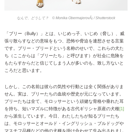
なんで、どうして？ © Monika ObermajerovÃ¡ / Shutterstock
「ブリー（Bully）」とは、いじめっ子、いじめ（脅し）、威
張り散らすなどの意味をもつ、恐怖や脅迫を連想させる言葉
です。ブリー・ブリードという名称のせいで、これらの犬た
ち（ここからは「ブリーたち」と呼びます）が社会に危険を
もたらすからだと信じてしまう人が多いのも、致し方ないと
ころだと思います。
しかし、この名前は彼らの気性や行動とは全く関係がありま
せん。実は、ブリーたちの血統や歴史が元になっています。
ブリーたちは全て、モロッサーという頑健な骨格や垂れた耳
を持ち、短いマズルに特徴がある古代ギリシャ原産の犬種
[1]
から派生しています。今日、わたしたちが知るブリーたち
は、モロッサーとオールド・イングリッシュ・ブルドッグや
マスチフ品種などの他の犬種を掛け合わせて生み出されまし