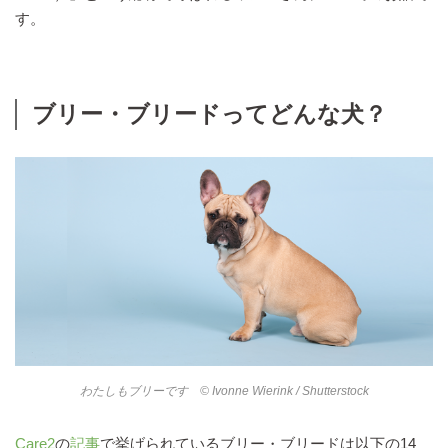
す。
ブリー・ブリードってどんな犬？
わたしもブリーです © Ivonne Wierink / Shutterstock
Care2
の
記事
で挙げられているブリー・ブリードは以下の14