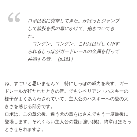
ロボは私に突撃してきた。がばっとジャンプ
して前肢を私の肩にかけて、抱きついてき
た。
ゴングン、ゴングン。これははげしくゆす
られるしっぽがガードレールの金属を打って
共鳴する音。（p.161）
ね、すごいと思いません？ 特にしっぽの威力を表す、ガー
ドレールが打たれたときの音。でもシベリアン・ハスキーの
様子がよくあらわされていて、主人公のハスキーへの愛の大
きさを感じる部分です。
ロボは、この章の後、違う犬の章をはさんでもう一度最後に
登場します。それくらい主人公の愛は強い(笑)。終章はほろっ
とさせられますよ。