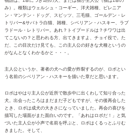
物語は、1章につき1匹の犬、または猫が主人公（猫は1章の
み）。種類はウェルシュ・コーギー、洋犬雑種、ピレニア
ン・マンテン・ドッグ、スピッツ、三毛猫、ゴールデン・レ
トリバー&サバトラ白猫、雑種、シベリアン・ハスキー、ラブ
ラドール・レトリバー。あれ？トイプードルは？チワワは出
てこないの？と思われる方、出てきますよ、チョイ役で。た
だ、この目次だけ見ても、この主人公の好きな犬種というの
がなんとなくわかるかと・・・。
主人公というか、著者の犬への愛が炸裂するのが、ロボとい
う名前のシベリアン・ハスキーを描いた章だと思います。
ロボはやはり主人公が近所で散歩中に出くわして知り合った
犬。出会ったころはまだまだ子どもですが、その後再会した
とき、ロボは成犬の大きさになっていました。再会の喜びを
描写した場面がまた面白いのです。「あれはロボだ！」と気
づいた主人公が小声で名前を呼ぶと、ロボはくるっとふりむ
きました。そして、