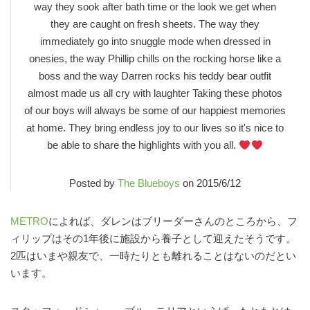
way they sook after bath time or the look we get when
they are caught on fresh sheets. The way they
immediately go into snuggle mode when dressed in
onesies, the way Phillip chills on the rocking horse like a
boss and the way Darren rocks his teddy bear outfit
almost made us all cry with laughter Taking these photos
of our boys will always be some of our happiest memories
at home. They bring endless joy to our lives so it's nice to
be able to share the highlights with you all.
Posted by
The Blueboys
on 2015/6/12
METRO
によれば、ダレンはブリーダーさんのところから、フ
ィリップはその1年後に施設から養子として迎えたそうです。
2匹はいまや親友で、一時たりとも離れることはないのだとい
います。