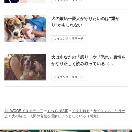
犬の嫉妬〜愛犬が守りたいのは”繋が
り”かもしれない
サイエンス・リサーチ
犬はあなたの「怒り」や「恐れ」表情を
かなり正しく読み取っている（…
サイエンス・リサーチ
the WOOF イヌメディア
>
すべての記事
>
イヌを知る
>
サイエンス・リサー
チ
>
犬の脳は、人間の言葉を理解しようとしている（研究）