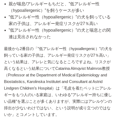
親が喘息/アレルギーもちだと、”低アレルギー性
（hypoallergenic）”を飼うケースが多い
”低アレルギー性（hypoallergenic）”の犬を飼っている
家の子供は、アレルギー発症リスクが27％高い
”低アレルギー性（hypoallergenic）”の犬と喘息との関
連は見出されなかった
最後から2番目の「”低アレルギー性（hypoallergenic）”の犬を
飼っている家の子供は、アレルギー発症リスクが27％高い」
という結果は、アレレと気になるところですよね。リスクが
高くなるという結果についてCatarina Almqvist Malmros教授
（Professor at the Department of Medical Epidemiology and
Biostatistics, Karolinska Institutet and Consultant at Astrid
Lindgren Children’s Hospital）は「毛皮を着たペットにアレル
ギーをもつ人のいる家庭は、いわゆる”アレルギー持ちに優し
い品種”を選ぶことが多くありますが、実際にはアレルゲンの
排出が少ないわけではない、という説明が成り立つのではな
いか」とコメントしています。