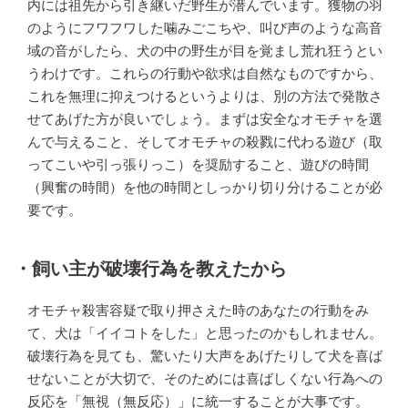
内には祖先から引き継いだ野生が潜んでいます。獲物の羽
のようにフワフワした噛みごこちや、叫び声のような高音
域の音がしたら、犬の中の野生が目を覚まし荒れ狂うとい
うわけです。これらの行動や欲求は自然なものですから、
これを無理に抑えつけるというよりは、別の方法で発散さ
せてあげた方が良いでしょう。まずは安全なオモチャを選
んで与えること、そしてオモチャの殺戮に代わる遊び（取
ってこいや引っ張りっこ）を奨励すること、遊びの時間
（興奮の時間）を他の時間としっかり切り分けることが必
要です。
・飼い主が破壊行為を教えたから
オモチャ殺害容疑で取り押さえた時のあなたの行動をみ
て、犬は「イイコトをした」と思ったのかもしれません。
破壊行為を見ても、驚いたり大声をあげたりして犬を喜ば
せないことが大切で、そのためには喜ばしくない行為への
反応を「無視（無反応）」に統一することが大事です。