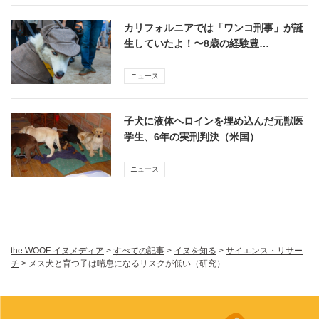
カリフォルニアでは「ワンコ刑事」が誕
生していたよ！〜8歳の経験豊…
ニュース
子犬に液体ヘロインを埋め込んだ元獣医
学生、6年の実刑判決（米国）
ニュース
the WOOF イヌメディア
>
すべての記事
>
イヌを知る
>
サイエンス・リサー
チ
>
メス犬と育つ子は喘息になるリスクが低い（研究）