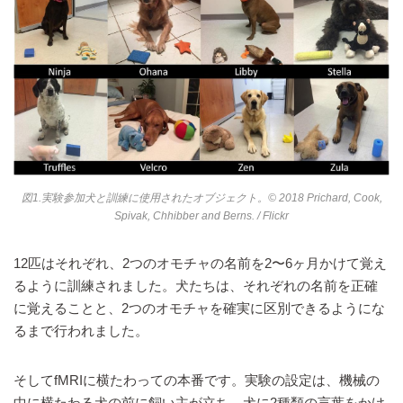
図1.実験参加犬と訓練に使用されたオブジェクト。
© 2018 Prichard, Cook,
Spivak, Chhibber and Berns.
/ Flickr
12匹はそれぞれ、2つのオモチャの名前を2〜6ヶ月かけて覚え
るように訓練されました。犬たちは、それぞれの名前を正確
に覚えることと、2つのオモチャを確実に区別できるようにな
るまで行われました。
そしてfMRIに横たわっての本番です。実験の設定は、機械の
中に横たわる犬の前に飼い主が立ち、犬に2種類の言葉をかけ