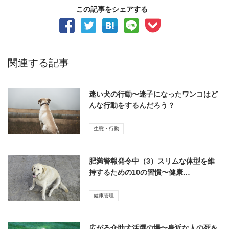
この記事をシェアする
関連する記事
迷い犬の行動〜迷子になったワンコはど
んな行動をするんだろう？
生態・行動
肥満警報発令中（3）スリムな体型を維
持するための10の習慣〜健康…
健康管理
広がる介助犬活躍の場〜身近な人の死を