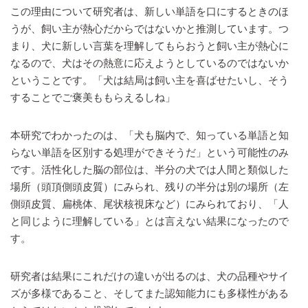
この理由について研究者は、新しい単語を口にするときのほ
うが、飼い主が熱心だからではないかと推測しています。つ
まり、犬に新しい言葉を理解してもらおうと飼い主が熱心に
なるので、犬はその熱意に応えようとしているのではないか
ということです。「犬は結局は飼い主を喜ばせたいし、そう
することでご褒美ももらえるしね」
本研究でわかったのは、「犬も脳内で、知っている単語と知
らない単語を区別する処理ができそうだ」という可能性のみ
です。活性化した脳の部位は、半分の犬では人間と類似した
場所（頭頂側頭皮質）にみられ、残りの半分は別の場所（左
側頭皮質、扁桃体、尾状核視床など）にみられており、「人
と同じように理解している」とは言えない結果になったので
す。
研究者は結果にこれだけの違いが出るのは、犬の品種やサイ
ズが多様であること、そしてまた認知能力にも多様性がある