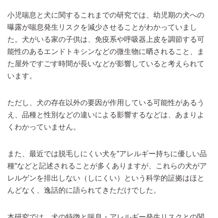
小児喘息と犬に関するこれまでの研究では、幼児期の犬への
曝露が喘息発生リスクを減少させることがわかっていまし
た。犬がいる家の子供は、免疫系や呼吸器上皮を調節する可
能性のあるエンドトキシンなどの微生物に晒されること、ま
た屋外ですごす時間が長いなどが影響していると考えられて
います。
ただし、犬の存在以外の要因が作用している可能性があるう
え、品種と性別などの違いによる影響するなどは、あまりよ
くわかっていません。
また、最近では脱毛しにくい犬を”アレルギー持ちに優しい品
種”などと記述されることが多くありますが、これらの犬がア
レルゲンを排出しない（しにくい）という科学的証拠はほと
んどなく、逸話的に語られてきただけでした。
本研究では、犬の特徴と喘息・アレルギー発生リスクとの関