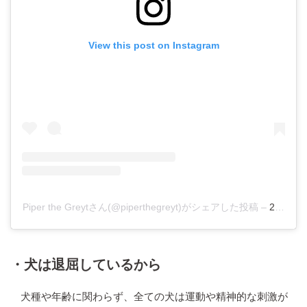
View this post on Instagram
Piper the Greytさん(@piperthegreyt)がシェアした投稿
–
2018年
・犬は退屈しているから
犬種や年齢に関わらず、全ての犬は運動や精神的な刺激が