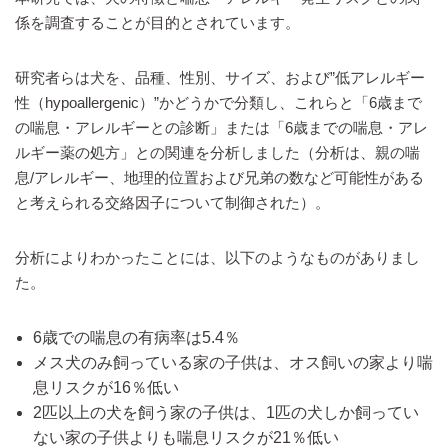
係を調査することが目的とされています。
研究者らは犬を、品種、性別、サイズ、および”低アレルギー
性（hypoallergenic）”かどうかで分類し、これらと「6歳まで
の喘息・アレルギーとの診断」または「6歳までの喘息・アレ
ルギー薬の処方」との関連を分析しました（分析は、親の喘
息/アレルギー、地理的位置および兄弟の数など可能性がある
と考えられる交絡因子について制御された）。
分析によりわかったことには、以下のようなものがありまし
た。
6歳での喘息の有病率は5.4％
メス犬のみ飼っている家の子供は、オス飼いの家より喘
息リスクが16％低い
2匹以上の犬を飼う家の子供は、1匹の犬しか飼ってい
ない家の子供よりも喘息リスクが21％低い