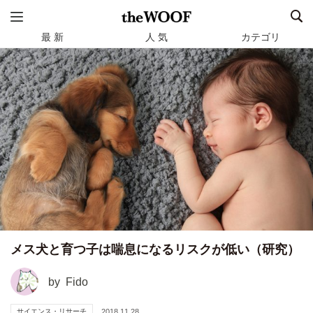
最 新
人 気
カテゴリ
メス犬と育つ子は喘息になるリスクが低い（研究）
by
Fido
サイエンス・リサーチ
2018.11.28