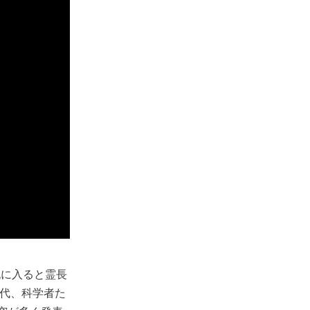
紀に入ると霊長
年代、科学者た