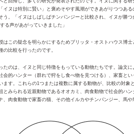
へと回帰し、多くの研究が発表されたのです。イヌに関する研
「イヌは特別に賢い」と褒めそやす風潮ができあがりつつある
そう。「イヌはしばしばチンパンジーと比較され、イヌが勝つ
とする声があがっていきました」
授はこの疑念を明らかにするためブリッタ・オストハウス博士
種の比較を行ったのです。
ったのは、イヌと同じ特徴をもっている動物たちです。論文に
社会的ハンター（群れで狩をし食べ物を見つける）、家畜とい
います。これらの1つまたは複数に属する動物が、比較の対象
祖とみられる近親動物であるオオカミ、肉食動物で社会的ハン
ナ、肉食動物で家畜の猫、その他イルカやチンパンジー、馬や