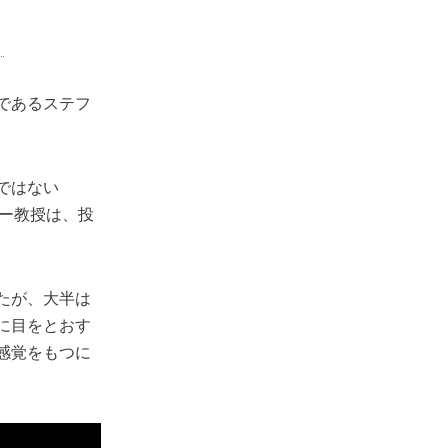
であるステフ
ではない
たリー教授は、投
たが、大半は
に目をとおす
感覚をもつに