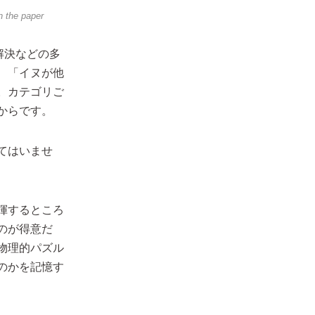
n the paper
解決などの多
、「イヌが他
。カテゴリご
からです。
てはいませ
揮するところ
のが得意だ
物理的パズル
のかを記憶す