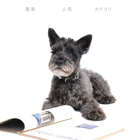
最 新
人 気
カテゴリ