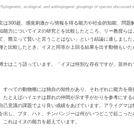
Phylogenetic, ecological, and anthropogenic groupings of species discussed i
文は300超。感覚刺激から情報を得る能力や社会的知能、問題
知能力についてイヌの研究とを比較したところ、リー教授らは
て、際立って賢いと言うことはない」という結論に達しました
種と比較したとき、イヌと同等か上回る結果を出す動物もいた
博士はこう語っています。「イヌは特別な存在ですが、並外れ
、すべての動物種には独自の知性があり、それぞれに能力を発
。たとえばハイエナは群れの仲間が示す手がかりを参考にする
自己意識の課題でより良い成績をあげています。アライグマは
を出し、ブタ、ハト、チンパンジーは何がいつどこで起こった
、これはイヌの能力を超えています。