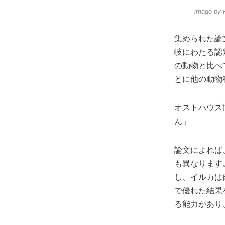
image by
集められた論
岐にわたる認
の動物と比べ
とに他の動物
オストハウス
ん」
論文によれば
も異なります
し、イルカは
で優れた結果
る能力があり