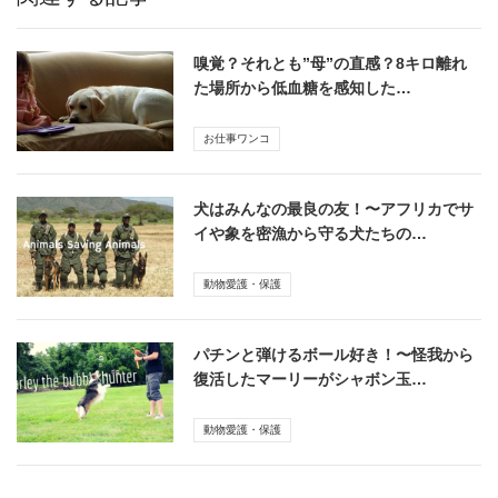
嗅覚？それとも”母”の直感？8キロ離れ
た場所から低血糖を感知した…
お仕事ワンコ
犬はみんなの最良の友！〜アフリカでサ
イや象を密漁から守る犬たちの…
動物愛護・保護
パチンと弾けるボール好き！〜怪我から
復活したマーリーがシャボン玉…
動物愛護・保護