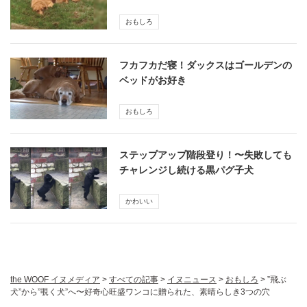
おもしろ
フカフカだ寝！ダックスはゴールデンの
ベッドがお好き
おもしろ
ステップアップ階段登り！〜失敗しても
チャレンジし続ける黒パグ子犬
かわいい
the WOOF イヌメディア
>
すべての記事
>
イヌニュース
>
おもしろ
>
”飛ぶ
犬”から”覗く犬”へ〜好奇心旺盛ワンコに贈られた、素晴らしき3つの穴