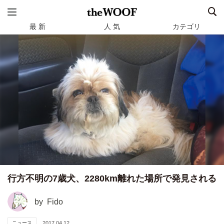
最 新
人 気
カテゴリ
行方不明の7歳犬、2280km離れた場所で発見される
by
Fido
ニュース
2017.04.12