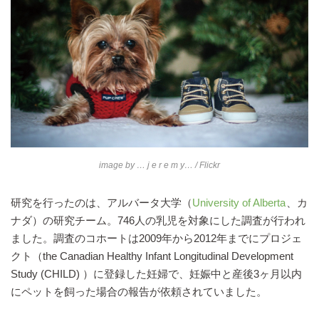
image by
… j e r e m y…
/ Flickr
研究を行ったのは、アルバータ大学（
University of Alberta
、カ
ナダ）の研究チーム。746人の乳児を対象にした調査が行われ
ました。調査のコホートは2009年から2012年までにプロジェ
クト（the Canadian Healthy Infant Longitudinal Development
Study (CHILD) ）に登録した妊婦で、妊娠中と産後3ヶ月以内
にペットを飼った場合の報告が依頼されていました。