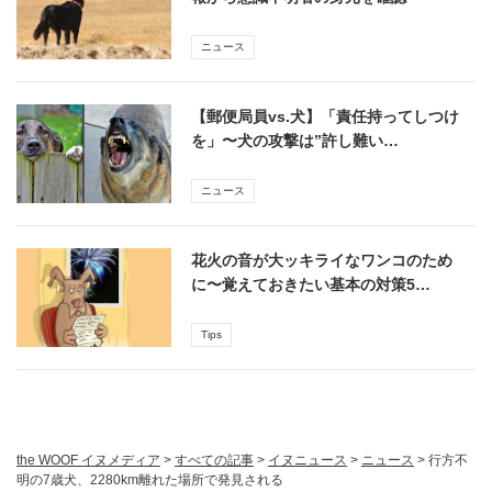
ニュース
【郵便局員vs.犬】「責任持ってしつけ
を」〜犬の攻撃は”許し難い…
ニュース
花火の音が大ッキライなワンコのため
に〜覚えておきたい基本の対策5…
Tips
the WOOF イヌメディア
>
すべての記事
>
イヌニュース
>
ニュース
>
行方不
明の7歳犬、2280km離れた場所で発見される