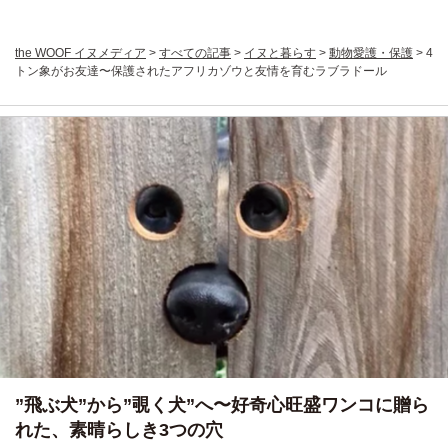
the WOOF イヌメディア
>
すべての記事
>
イヌと暮らす
>
動物愛護・保護
>
4
トン象がお友達〜保護されたアフリカゾウと友情を育むラブラドール
”飛ぶ犬”から”覗く犬”へ〜好奇心旺盛ワンコに贈ら
れた、素晴らしき3つの穴