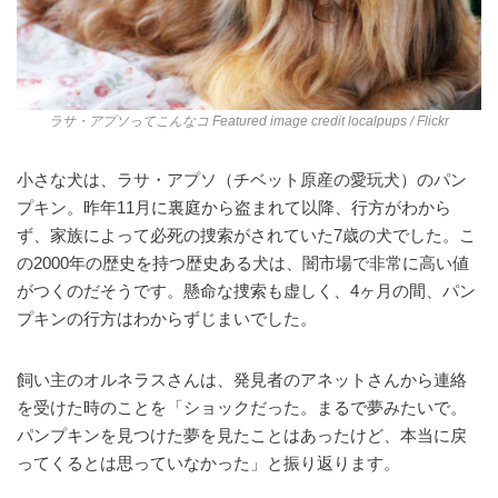
ラサ・アプソってこんなコ Featured image credit
localpups
/ Flickr
小さな犬は、ラサ・アプソ（チベット原産の愛玩犬）のパン
プキン。昨年11月に裏庭から盗まれて以降、行方がわから
ず、家族によって必死の捜索がされていた7歳の犬でした。こ
の2000年の歴史を持つ歴史ある犬は、闇市場で非常に高い値
がつくのだそうです。懸命な捜索も虚しく、4ヶ月の間、パン
プキンの行方はわからずじまいでした。
飼い主のオルネラスさんは、発見者のアネットさんから連絡
を受けた時のことを「ショックだった。まるで夢みたいで。
パンプキンを見つけた夢を見たことはあったけど、本当に戻
ってくるとは思っていなかった」と振り返ります。