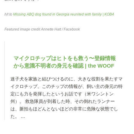
h/t to
Missing ABQ dog found in Georgia reunited with family | KOB4
Featured image credit
Annette Hatt
/ Facebook
マイクロチップはヒトをも救う〜登録情報
から意識不明者の身元を確認 | the WOOF
迷子犬を家族と結びつけるのに、大きな役割を果たすマ
イクロチップ。このチップの情報が、飼い主の身元の特
定にも力を発揮したというお話です（米ワシントン
州）。 救急隊員が到着した時、その倒れたランナー
は、脈拍もほどんとないほどの非常に危険な状態でし
た。 …