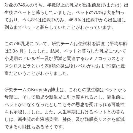
対象の746人のうち、半数以上の乳児が出生前及び/または）出
生後にペットと暮らしていました。ペットの70%は犬を飼っ
ており、うち8%は妊娠中のみ、46.8％は妊娠中から出生後に
到るまでペットと暮らしていたことがわかっています。
この746乳児について、研究チームは便試料を調査（平均年齢
は3.3ヶ月）しました。結果、ペットと暮らした乳児について
小児期のアレルギー及び肥満と関連するルミノコッカスとオ
スシロスピラという2種類の微生物レベルがおおよそ2倍は豊
富だということがわかりました。
研究チームのKozyrskyj博士は、これらの微生物はペットから
母親に、そして胎児や新生児に引き渡されるとし、誕生前に
ペットがいなくなったとしてもその恩恵を受けられる可能性
をも示唆しました。また、人生早期におけるペットとの暮ら
しは、新生児の血液感染症、肺炎、及び髄膜炎リスクを低減
できる可能性もあるそうです。