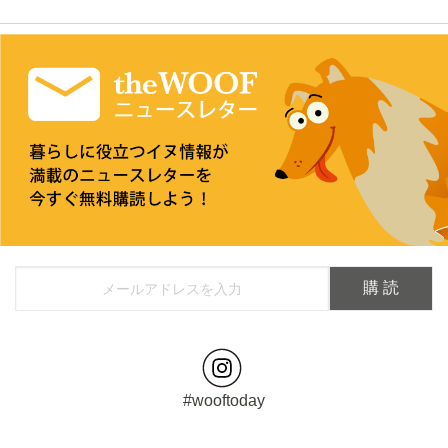
#wooftoday