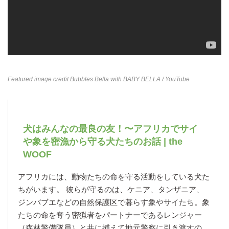
Featured image credit
Bubbles Bella with BABY BELLA
/ YouTube
犬はみんなの最良の友！〜アフリカでサイ
や象を密漁から守る犬たちのお話 | the
WOOF
アフリカには、動物たちの命を守る活動をしている犬た
ちがいます。 彼らが守るのは、ケニア、タンザニア、
ジンバブエなどの自然保護区で暮らす象やサイたち。象
たちの命を奪う密猟者をパートナーであるレンジャー
（森林警備隊員）と共に捕えて地元警察に引き渡すの