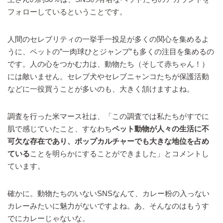
フォローしているということです。
人間のセレブリティの一挙手一投足が多くの関心を集めるよ
うに、ペットの”一肉球ひとジャンプ”も多くの注目を集めるの
です。人の心をつかむ力は、動物たち（そして赤ちゃん！）
には敵いません。セレブ犬やセレブニャンコたちが保護活動
などに一役買うことが多いのも、大きく頷けますよね。
調査を行った米マース社は、「この調査では私たちがすでに
肌で感じていたこと、すなわち
ペット動物が人々の生活に不
可欠な存在であり、ポップカルチャーでも大きな地位を占め
ている
ことを明らかにすることができました」とコメントし
ています。
確かに。動物たちのいないSNSなんて、カレー粉の入っない
カレーみたいに魅力がないですよね。あ、そんなのはもうす
でにカレーじゃないな。