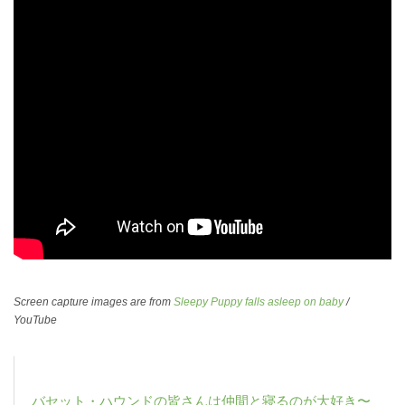
Screen capture images are from
Sleepy Puppy falls asleep on baby
/
YouTube
バセット・ハウンドの皆さんは仲間と寝るのが大好き〜