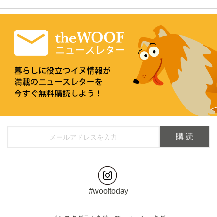
#wooftoday