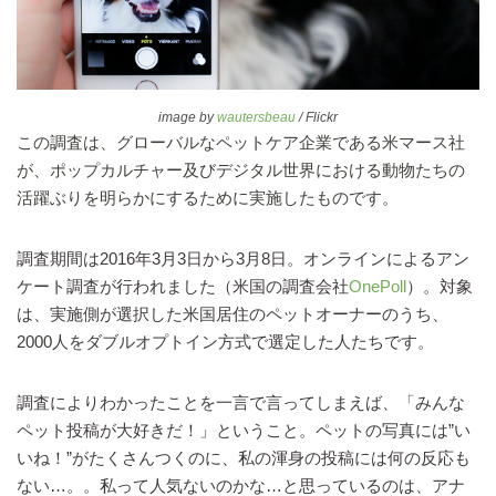
image by
wautersbeau
/ Flickr
この調査は、グローバルなペットケア企業である米マース社
が、ポップカルチャー及びデジタル世界における動物たちの
活躍ぶりを明らかにするために実施したものです。
調査期間は2016年3月3日から3月8日。オンラインによるアン
ケート調査が行われました（米国の調査会社
OnePoll
）。対象
は、実施側が選択した米国居住のペットオーナーのうち、
2000人をダブルオプトイン方式で選定した人たちです。
調査によりわかったことを一言で言ってしまえば、「みんな
ペット投稿が大好きだ！」ということ。ペットの写真には”い
いね！”がたくさんつくのに、私の渾身の投稿には何の反応も
ない…。。私って人気ないのかな…と思っているのは、アナ