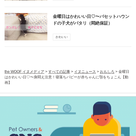
金曜日はかわいい日♡〜バセットハウン
ドの子犬がパタリ（悶絶保証）
かわいい
the WOOF イヌメディア
>
すべての記事
>
イヌニュース
>
おもしろ
>
金曜日
はかわいい日♡〜身悶え注意！寝落ちパピーが赤ちゃんに顎をちょこん【動
画】