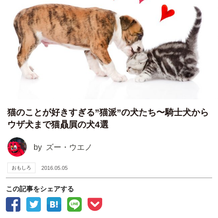
猫のことが好きすぎる”猫派”の犬たち〜騎士犬から
ウザ犬まで猫贔屓の犬4選
by
ズー・ウエノ
おもしろ
2016.05.05
この記事をシェアする