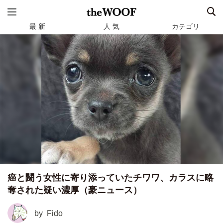
最 新
人 気
カテゴリ
癌と闘う女性に寄り添っていたチワワ、カラスに略
奪された疑い濃厚（豪ニュース）
by
Fido