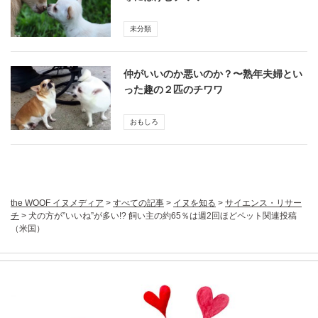
未分類
仲がいいのか悪いのか？〜熟年夫婦とい
った趣の２匹のチワワ
おもしろ
the WOOF イヌメディア
>
すべての記事
>
イヌを知る
>
サイエンス・リサー
チ
>
犬の方が”いいね”が多い!? 飼い主の約65％は週2回ほどペット関連投稿
（米国）