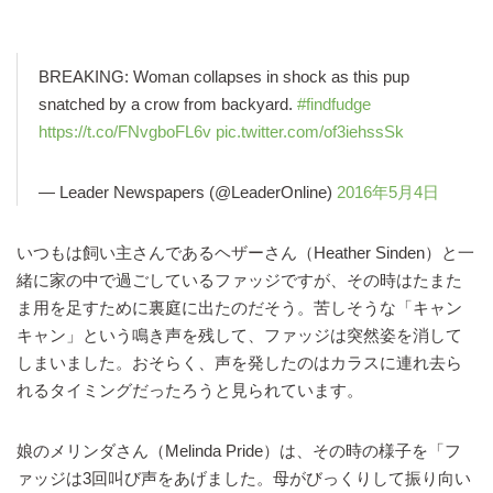
BREAKING: Woman collapses in shock as this pup
snatched by a crow from backyard.
#findfudge
https://t.co/FNvgboFL6v
pic.twitter.com/of3iehssSk
— Leader Newspapers (@LeaderOnline)
2016年5月4日
いつもは飼い主さんであるヘザーさん（Heather Sinden）と一
緒に家の中で過ごしているファッジですが、その時はたまた
ま用を足すために裏庭に出たのだそう。苦しそうな「キャン
キャン」という鳴き声を残して、ファッジは突然姿を消して
しまいました。おそらく、声を発したのはカラスに連れ去ら
れるタイミングだったろうと見られています。
娘のメリンダさん（Melinda Pride）は、その時の様子を「フ
ァッジは3回叫び声をあげました。母がびっくりして振り向い