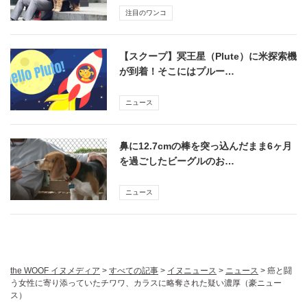
注目のワンコ
【スクープ】冥王星（Plute）に米探索機
が到着！そこにはプルー…
ニュース
鼻に12.7cmの棒を突っ込んだまま6ヶ月
を過ごしたビーグルのお…
ニュース
the WOOF イヌメディア
>
すべての記事
>
イヌニュース
>
ニュース
>
癌と闘
う女性に寄り添っていたチワワ、カラスに略奪された疑い濃厚（豪ニュー
ス）