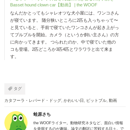
Basset hound clown car【動画】 | the WOOF
なんだかとってもシャレオツな犬小屋には、ワンコさん
が寝ています。 随分狭いところに2匹も入っちゃって〜
と見ていると、手前で寝ていたワンコさんが起き上がっ
てブルブルを開始。カメラ（というか飼い主さん）の方
に向かってきます。 つられたのか、中で寝ていた他の
コも登場。2匹どころか3匹4匹とワラワラと出て来ま
す。
タグ
カタフーラ・レパード・ドッグ
,
かわいい日
,
ピットブル
,
動画
蛙原さち
the WOOFライター。動物研究ネタなど、面白い情報
を発掘するのが趣味。論文の翻訳に苦戦する日々。で