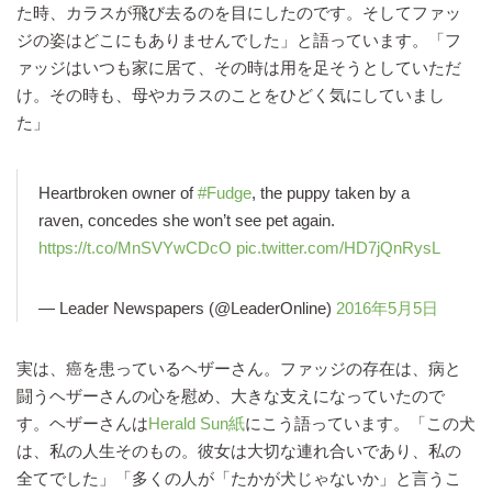
た時、カラスが飛び去るのを目にしたのです。そしてファッ
ジの姿はどこにもありませんでした」と語っています。「フ
ァッジはいつも家に居て、その時は用を足そうとしていただ
け。その時も、母やカラスのことをひどく気にしていまし
た」
Heartbroken owner of
#Fudge
, the puppy taken by a
raven, concedes she won’t see pet again.
https://t.co/MnSVYwCDcO
pic.twitter.com/HD7jQnRysL
— Leader Newspapers (@LeaderOnline)
2016年5月5日
実は、癌を患っているヘザーさん。ファッジの存在は、病と
闘うヘザーさんの心を慰め、大きな支えになっていたので
す。ヘザーさんは
Herald Sun紙
にこう語っています。「この犬
は、私の人生そのもの。彼女は大切な連れ合いであり、私の
全てでした」「多くの人が「たかが犬じゃないか」と言うこ