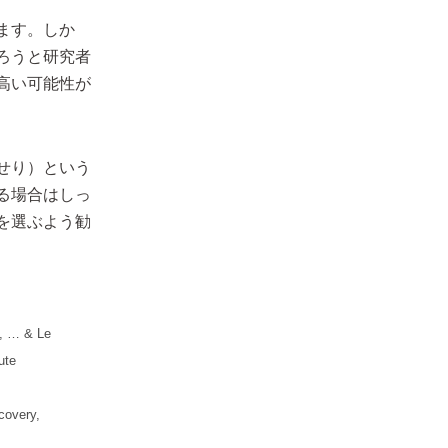
ます。しか
ろうと研究者
高い可能性が
せり）という
る場合はしっ
を選ぶよう勧
., … & Le
ute
covery,