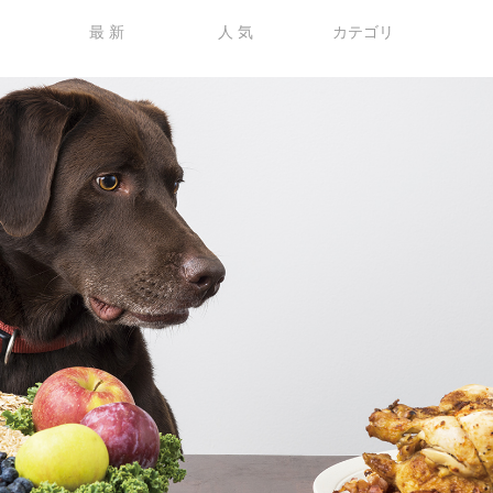
最 新
人 気
カテゴリ