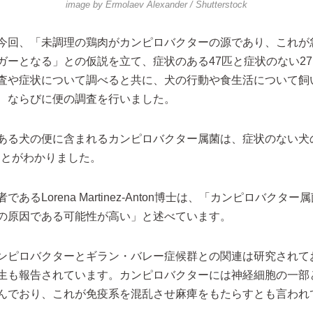
image by
Ermolaev Alexander
/ Shutterstock
今回、「未調理の鶏肉がカンピロバクターの源であり、これが
ガーとなる」との仮説を立て、症状のある47匹と症状のない2
査や症状について調べると共に、犬の行動や食生活について飼
、ならびに便の調査を行いました。
ある犬の便に含まれるカンピロバクター属菌は、症状のない犬
いことがわかりました。
あるLorena Martinez-Anton博士は、「カンピロバクタ
の原因である可能性が高い」と述べています。
ンピロバクターとギラン・バレー症候群との関連は研究されて
生も報告されています。カンピロバクターには神経細胞の一部
んでおり、これが免疫系を混乱させ麻痺をもたらすとも言われ