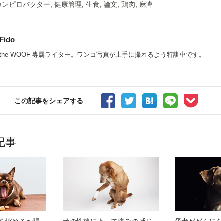
カンピロバクター
,
健康管理
,
生食
,
論文
,
鶏肉
,
麻痺
Fido
the WOOF 専属ライター。ワンコ写真が上手に撮れるよう特訓中です。
この記事をシェアする
記事
を縮める〜理
犬の性格によって痛みの感じ
愛犬ががんに