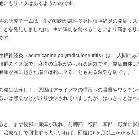
他にもリスクはあるようなのです。
学の研究チームは、生の鶏肉が急性多発性根神経炎の発症リス
ことを発見しました
。生の鶏肉を食べることにより高まるリス
[1]
です。
経炎（acute canine polyradiculoneuritis）は、 人間
候群のイヌ版で、麻痺の症状がみられる病気です。発症自体は
麻痺が胸に起きた場合は死に至ることもある深刻な病です。
の発生は珍しく、原因はアライグマの唾液への曝露やワクチン
るいは感染などが取り沙汰されていましたが、はっきりとはわ
ると、まず後脚に麻痺が現れ、前脚部、頸部、頭部、顔面に影
。治療なしで回復する犬もいれば、回復に6ヶ月以上かかる犬