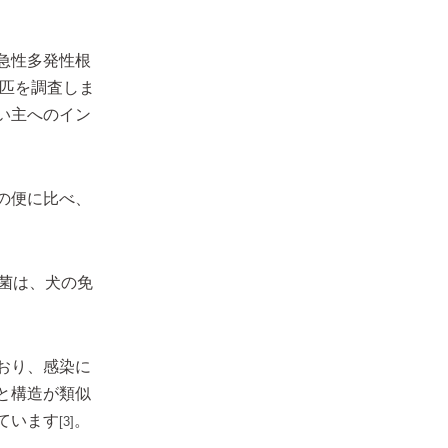
急性多発性根
7匹を調査しま
い主へのイン
の便に比べ、
ー属菌は、犬の免
おり、感染に
と構造が類似
ています
。
[3]