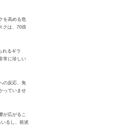
クを高める危
クは、70倍
にみられるギラ
非常に珍しい
への反応、免
かっていませ
響が広がるこ
もいるし、前述