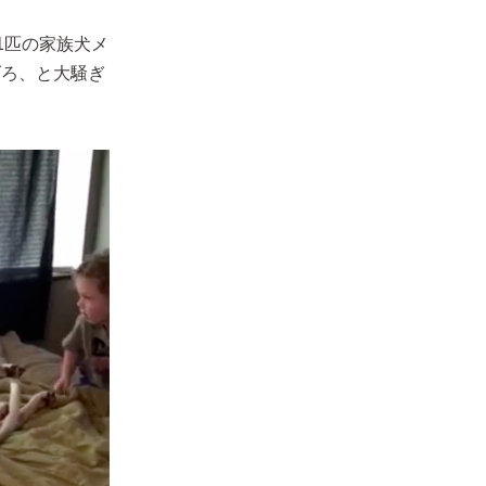
1匹の家族犬メ
げろ、と大騒ぎ