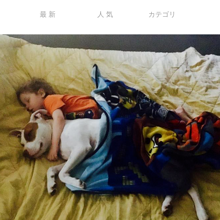
最 新
人 気
カテゴリ