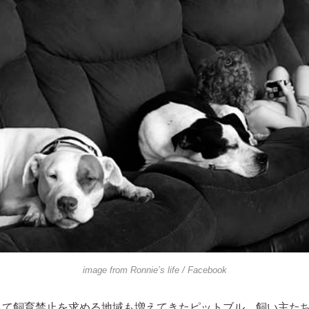
image from
Ronnie’s life
/ Facebook
として飼育禁止を求める地域も増えてきたピットブル。飼い主た