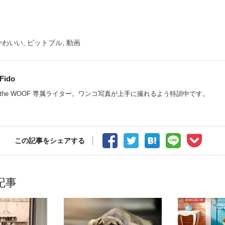
かわいい
,
ピットブル
,
動画
Fido
the WOOF 専属ライター。ワンコ写真が上手に撮れるよう特訓中です。
この記事をシェアする
記事