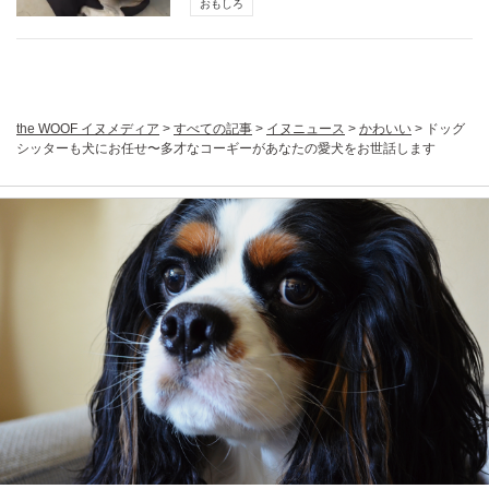
おもしろ
the WOOF イヌメディア
>
すべての記事
>
イヌニュース
>
かわいい
>
ドッグ
シッターも犬にお任せ〜多才なコーギーがあなたの愛犬をお世話します