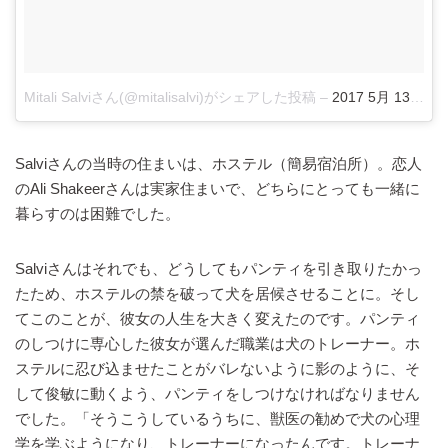
Mitali Salviさん(@mitalisalvi)がシェアした投稿
–
2017 5月 13 6
Salviさんの当時の住まいは、ホステル（簡易宿泊所）。恋人
のAli Shakeerさんは実家住まいで、どちらにとっても一緒に
暮らすのは困難でした。
Salviさんはそれでも、どうしてもパンティを引き取りたかっ
たため、ホステルの禁を破って犬を居候させることに。そし
てこのことが、彼女の人生を大きく変えたのです。パンティ
のしつけに専心した彼女が選んだ職業は犬のトレーナー。ホ
ステルに忍び込ませたことがバレないように影のように、そ
して俊敏に動くよう、パンティをしつけなければなりません
でした。「そうこうしているうちに、獣医の勧めで犬の心理
学を学ぶようになり、トレーナーになったんです。トレーナ