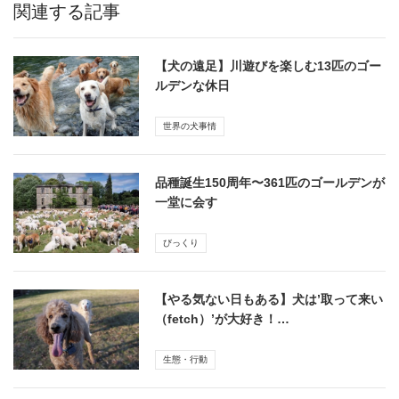
関連する記事
【犬の遠足】川遊びを楽しむ13匹のゴー
ルデンな休日
世界の犬事情
品種誕生150周年〜361匹のゴールデンが
一堂に会す
びっくり
【やる気ない日もある】犬は’取って来い
（fetch）’が大好き！…
生態・行動