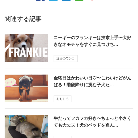
関連する記事
コーギーのフランキーは捜索上手〜大好
きなオモチャをすぐに見つけち…
注目のワンコ
金曜日はかわいい日♡〜こわいけどがん
ばる！階段降りに挑む子犬た…
おもしろ
牛だってフカフカ好き〜ちょっと小さく
ても大丈夫！犬のベッドを盗ん…