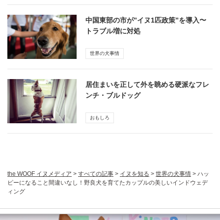
中国東部の市が”イヌ1匹政策”を導入〜
トラブル増に対処
世界の犬事情
居住まいを正して外を眺める硬派なフレ
ンチ・ブルドッグ
おもしろ
the WOOF イヌメディア
>
すべての記事
>
イヌを知る
>
世界の犬事情
>
ハッ
ピーになること間違いなし！野良犬を育てたカップルの美しいインドウェデ
ィング