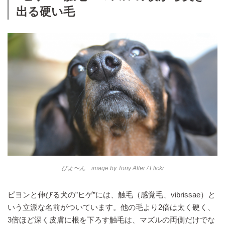
出る硬い毛
びよ〜ん image by
Tony Alter
/ Flickr
ピヨンと伸びる犬の”ヒゲ”には、触毛（感覚毛、vibrissae）と
いう立派な名前がついています。他の毛より2倍は太く硬く、
3倍ほど深く皮膚に根を下ろす触毛は、マズルの両側だけでな