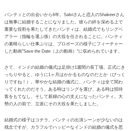
パンティとの出会いから6年。Salviさんと恋人のShakeerさん
は無事に結婚することになりました。彼らの絆を深める上で
重要な役割を果たしてきたパンティは、結婚式でもリングベ
アラー（指輪を運ぶ係）の大役を任されることに。パンティ
の素晴らしい仕事ぶりは、プロポーズの様子にフィーチャー
した動画”Save the Date（上の動画）”に収められています。
さて、インドの結婚の儀式は足掛け1週間の長丁場。正式にき
っちりやると、ゆうに1ヶ月はかかるものなのだとか（びっく
りですね！）。華やかな結婚の儀式に、パンティは全て関わ
ってくれたのだそう。ある時はリングを運び、ある時は招待
客をもてなし、そして新婦の心の支えになったパンティ。大
勢の人の前で、立派にその大役を果たしました。
結婚式の様子はコチラ。パンティの出演シーンが少ないのは
残念ですが、カラフルでハッピーなインドの結婚の儀式を思