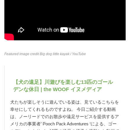
Featured image credit
Big dog little kayak
/ YouTube
【犬の遠足】川遊びを楽しむ13匹のゴール
デンな休日 | the WOOF イヌメディア
犬たちが楽しそうに遊んでいる姿は、見ているこちらを
幸せにしてくれるものですよね。 今日ご紹介する動画
は、ノーリードでのお散歩や遠足サービスを提供するア
メリカの事業者’ Pooch Pack Adventures ‘による、ゴー