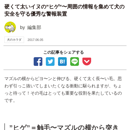
硬くて太いイヌの”ヒゲ”〜周囲の情報を集めて犬の
安全を守る優秀な警報装置
by
編集部
犬のカラダ
2017.06.05
この記事をシェアする
マズルの横からピヨ〜ンと伸びる、硬くて太く長〜い毛。思
わず引っこ抜いてしまいたくなる衝動に駆られますが、ちょ
っと待って！その毛はとっても重要な役割を果たしているの
です。
”ヒゲ”＝触毛〜マズルの横から突き