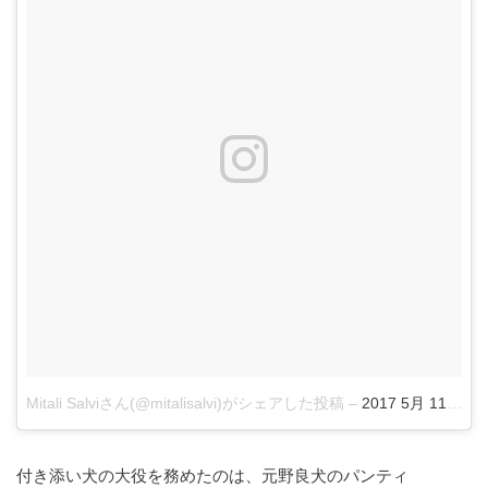
Mitali Salviさん(@mitalisalvi)がシェアした投稿
–
2017 5月 11 1
付き添い犬の大役を務めたのは、元野良犬のパンティ