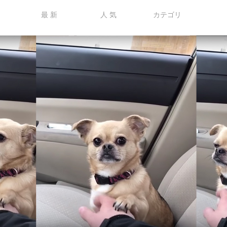
最 新
人 気
カテゴリ