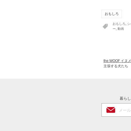
おもしろ
おもしろ
,
シ
ー
,
動画
the WOOF イ
主張する犬たち
暮らし