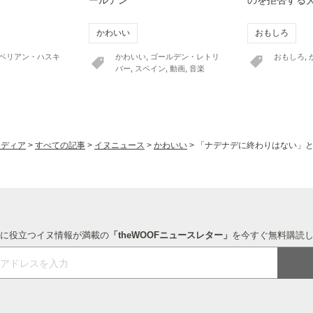
かわいい
おもしろ
ベリアン・ハスキ
かわいい
,
ゴールデン・レトリ
おもしろ
,
バー
,
スペイン
,
動画
,
音楽
ヌメディア
>
すべての記事
>
イヌニュース
>
かわいい
>
「ナデナデに終わりはない」
に役立つイヌ情報が満載の
「theWOOFニュースレター」
を今すぐ無料購読