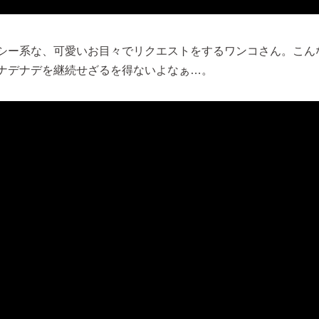
シー系な、可愛いお目々でリクエストをするワンコさん。こん
ナデナデを継続せざるを得ないよなぁ…。