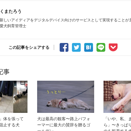
くまたろう
新しいアイディアをデジタルデバイス向けのサービスとして実現することが主
愛犬飼育管理士
この記事をシェアする
記事
」体を張って
犬は最高の観客〜路上パフォ
「いや、私、
阻止する犬
ーマーに最大の賛辞を贈るゴ
ら」〜きっぱ
ールデン
のを拒否する