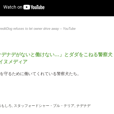
redit
Dog refuses to let owner drive away – YouTube
デナデがないと働けない…」とダダをこねる警察犬 | 
 イヌメディア
を守るために働いてくれている警察犬たち。
おもしろ
,
スタッフォードシャー・ブル・テリア
,
ナデナデ