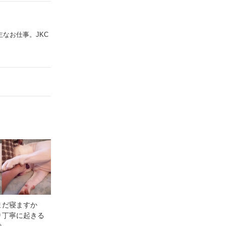
なお仕事。JKC
まだ寝ますか
り丁寧に起きる
犬