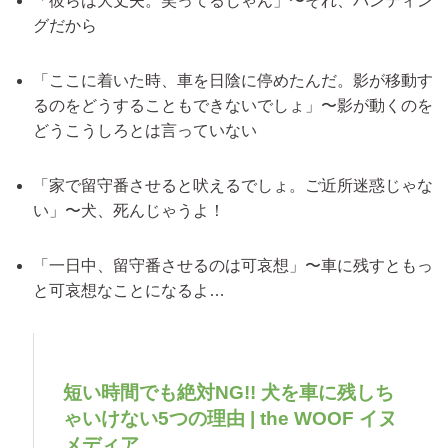
「彼らは大丈夫。笑ってるじゃん」〜それ、パンティン
グだから
「ここに着いた時、車を日陰に停めたんだ。影が移動す
るのをどうすることもできないでしょ」〜影が動くのを
どうこうしろとは言っていない
「家で留守番させると吠えるでしょ。ご近所迷惑じゃな
い」〜犬、死んじゃうよ！
「一日中、留守番させるのは可哀想」〜車に残すともっ
と可哀想なことになるよ…
短い時間でも絶対NG!! 犬を車に残しち
ゃいけない5つの理由 | the WOOF イヌ
メディア