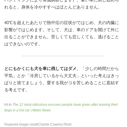
れると、身体を冷やすすべはほとんどありません。
40℃を超えたあたりで熱中症の症状がではじめ、犬の内臓に
影響がではじめます。そして、犬は、車のドアを開けて外に
出ることができません。苦しくても悲しくても、逃げること
はできないのです。
とにもかくにも犬を車に残してはダメ
。「少しの時間だから
平気」とか「冷房しているから大丈夫」といった考えはきっ
ぱりと捨てましょう。愛する我がコを苦しめることに直結す
る考えです。
h/t to
The 12 most ridiculous excuses people have given after leaving their
dogs in a hot car | Metro News
Featured image credit
Charlie Cowins
/ Flickr