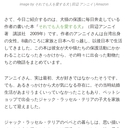
image by
それでも人を愛する犬 | 田辺 アンニイ | Amazon
さて、今日ご紹介するのは、犬猫の保護に毎日奔走している
作者の書いた本『
それでも人を愛する犬
』（田辺アンニイ
著 講談社 2009年）です。作者のアンニイさんは台湾出身
の女性。8歳のころに家族と日本へ引っ越し、以後日本で生活
してきました。この本は彼女が犬や猫たちの保護活動にかか
わることになったきっかけから、その時々に出会った動物た
ちとの物語をまとめています。
アンニイさん、実は最初、犬が好きではなかったそうです。
でも、あるきっかけから犬が気になる存在に。その当時結婚
生活があまりうまくいっていなかったこともあり、ペットシ
ョップで出会ったジャック・ラッセル・テリアの子犬を家族
として迎えました。
ジャック・ラッセル・テリアのベベとの暮らしは、思い描い