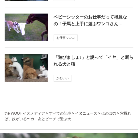
ベビーシッターのお仕事だって得意な
の！子馬と上手に遊ぶワンコさん…
お仕事ワンコ
「遊びましょ♪」と誘って「イヤ」と断ら
れる犬と猫
かわいい
the WOOF イヌメディア
>
すべての記事
>
イヌニュース
>
ほのぼの
>
穴掘れ
ば、奴がいる〜カニ友とビーチで遊ぶ犬