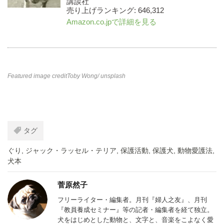
講談社
売り上げランキング: 646,312
Amazon.co.jpで詳細を見る
Featured image credit
Toby Wong
/ unsplash
タグ
ぐり
,
ジャック・ラッセル・テリア
,
保護活動
,
保護犬
,
動物愛護法
,
犬本
菅原然子
フリーライター・編集者。月刊『婦人之友』、月刊
『教員養成セミナー』等の記者・編集者を経て独立。
犬をはじめとした動物と、文字と、音楽をこよなく愛