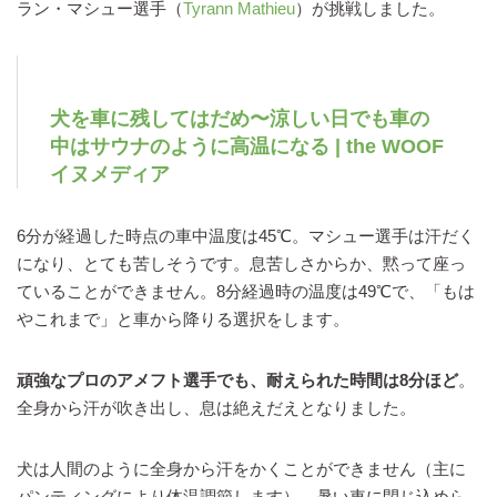
ラン・マシュー選手（
Tyrann Mathieu
）が挑戦しました。
犬を車に残してはだめ〜涼しい日でも車の
中はサウナのように高温になる | the WOOF
イヌメディア
6分が経過した時点の車中温度は45℃。マシュー選手は汗だく
になり、とても苦しそうです。息苦しさからか、黙って座っ
ていることができません。8分経過時の温度は49℃で、「もは
やこれまで」と車から降りる選択をします。
頑強なプロのアメフト選手でも、耐えられた時間は8分ほど
。
全身から汗が吹き出し、息は絶えだえとなりました。
犬は人間のように全身から汗をかくことができません（主に
パンティングにより体温調節します）。暑い車に閉じ込めら