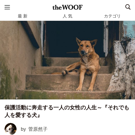
最 新
人 気
カテゴリ
保護活動に奔走する一人の女性の人生～『それでも
人を愛する犬』
by
菅原然子