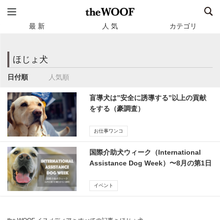
最 新
人 気
カテゴリ
ほじょ犬
日付順
人気順
盲導犬は”安全に誘導する”以上の貢献
をする（豪調査）
お仕事ワンコ
国際介助犬ウィーク（International
Assistance Dog Week）〜8月の第1日
曜日から1週間
イベント