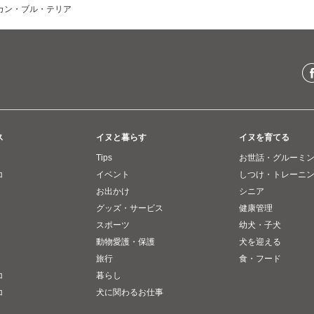
カン・ブル・テリア
ス
イヌと暮らす
イヌを育てる
Tips
お世話・グルーミ
コ
イベント
しつけ・トレーニ
お出かけ
シニア
グッズ・サービス
健康管理
スポーツ
幼犬・子犬
動物愛護・保護
犬を迎える
旅行
食・フード
コ
暮らし
コ
犬に関わるお仕事