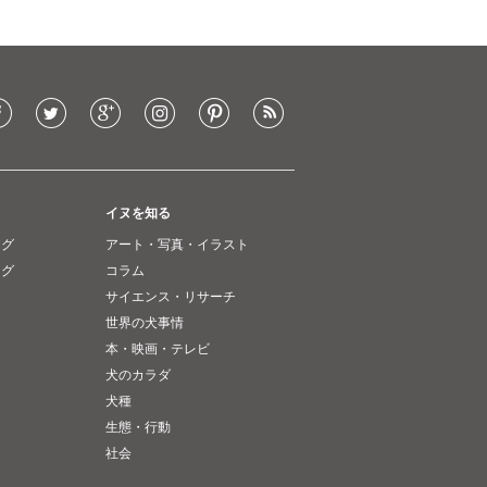
イヌを知る
ング
アート・写真・イラスト
ング
コラム
サイエンス・リサーチ
世界の犬事情
本・映画・テレビ
犬のカラダ
犬種
生態・行動
社会