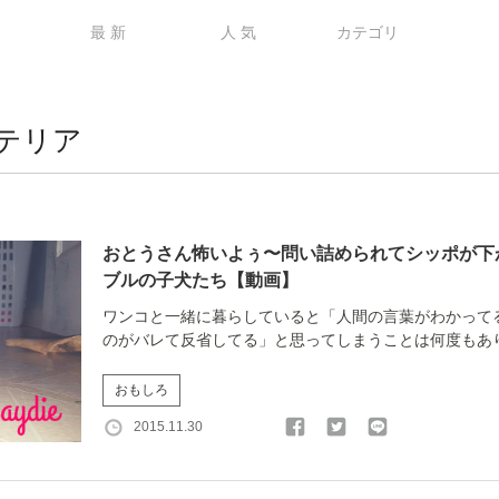
最 新
人 気
カテゴリ
テリア
おとうさん怖いよぅ〜問い詰められてシッポが下
ブルの子犬たち【動画】
ワンコと一緒に暮らしていると「人間の言葉がわかって
のがバレて反省してる」と思ってしまうことは何度もありま
おもしろ
2015.11.30