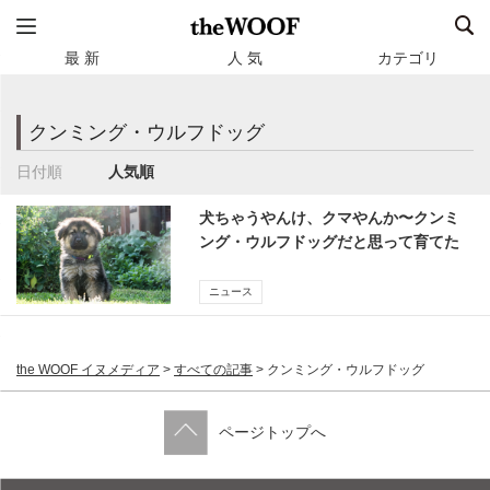
最 新
人 気
カテゴリ
クンミング・ウルフドッグ
日付順
人気順
犬ちゃうやんけ、クマやんか〜クンミ
ング・ウルフドッグだと思って育てた
ら実は…という話
ニュース
the WOOF イヌメディア
>
すべての記事
>
クンミング・ウルフドッグ
ページトップへ