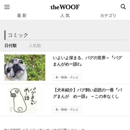
最 新
人 気
カテゴリ
コミック
日付順
人気順
いよいよ深まる、パグの世界～『パグ
まんがめー語2』
本・映画・テレビ
【犬本紹介】パグ飼い必読の一冊『パ
グまんが めー語』 ～この本なくし
て、パグは語れない
本・映画・テレビ