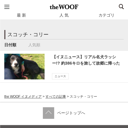
最 新
人 気
カテゴリ
スコッチ・コリー
日付順
人気順
【イヌニュース】リアル名犬ラッシ
ー!? 約386キロを旅して故郷に帰った
犬（英国）
ニュース
the WOOF イヌメディア
>
すべての記事
>
スコッチ・コリー
ページトップへ