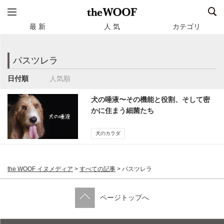
最 新
人 気
カテゴリ
パスツレラ
日付順
人気順
犬の唾液〜その機能と役割、そして密
かに住まう細菌たち
犬のカラダ
the WOOF イヌメディア
>
すべての記事
>
パスツレラ
ページトップへ