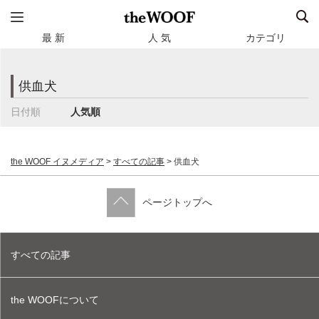
最 新
人 気
カテゴリ
供血犬
日付順
人気順
the WOOF イヌメディア
>
すべての記事
>
供血犬
ページトップへ
すべての記事
the WOOFについて