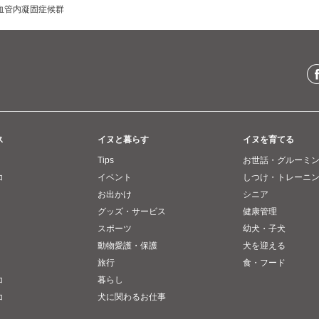
血管内凝固症候群
ス
イヌと暮らす
イヌを育てる
Tips
お世話・グルーミ
コ
イベント
しつけ・トレーニ
お出かけ
シニア
グッズ・サービス
健康管理
スポーツ
幼犬・子犬
動物愛護・保護
犬を迎える
旅行
食・フード
コ
暮らし
コ
犬に関わるお仕事