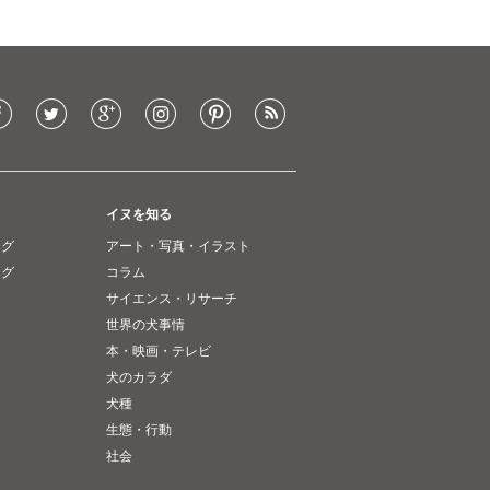
イヌを知る
ング
アート・写真・イラスト
ング
コラム
サイエンス・リサーチ
世界の犬事情
本・映画・テレビ
犬のカラダ
犬種
生態・行動
社会