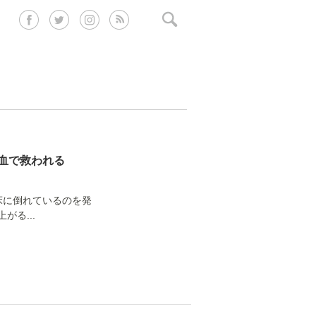
血で救われる
床に倒れているのを発
る...