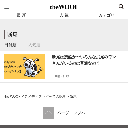
最 新
人 気
カテゴリ
断尾
日付順
人気順
断尾は残酷か〜いろんな尻尾のワンコ
さんがいるのは普通なの？
生態・行動
the WOOF イヌメディア
>
すべての記事
>
断尾
ページトップへ