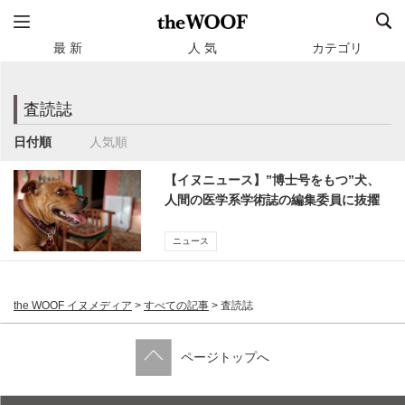
最 新
人 気
カテゴリ
査読誌
日付順
人気順
【イヌニュース】”博士号をもつ”犬、
人間の医学系学術誌の編集委員に抜擢
される
ニュース
the WOOF イヌメディア
>
すべての記事
>
査読誌
ページトップへ