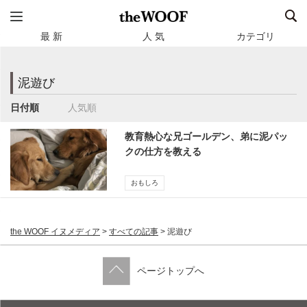
最 新
人 気
カテゴリ
泥遊び
日付順
人気順
教育熱心な兄ゴールデン、弟に泥パッ
クの仕方を教える
おもしろ
the WOOF イヌメディア
>
すべての記事
>
泥遊び
ページトップへ