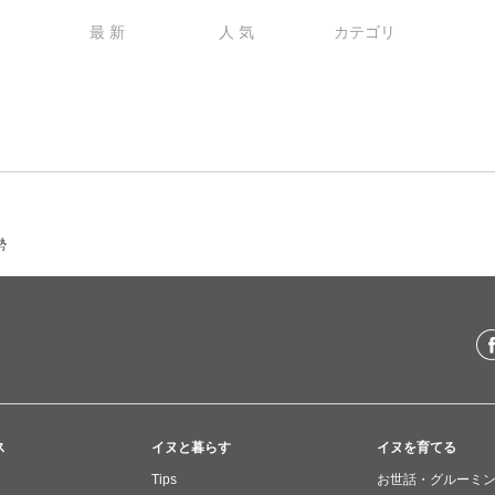
最 新
人 気
カテゴリ
勢
ス
イヌと暮らす
イヌを育てる
Tips
お世話・グルーミ