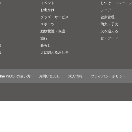
コ
イベント
しつけ・トレーニ
お出かけ
シニア
グッズ・サービス
健康管理
スポーツ
幼犬・子犬
動物愛護・保護
犬を迎える
旅行
食・フード
コ
暮らし
コ
犬に関わるお仕事
the WOOFの使い方
お問い合わせ
求人情報
プライバシーポリシー