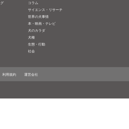
ング
コラム
サイエンス・リサーチ
世界の犬事情
本・映画・テレビ
犬のカラダ
犬種
生態・行動
社会
利用規約
運営会社