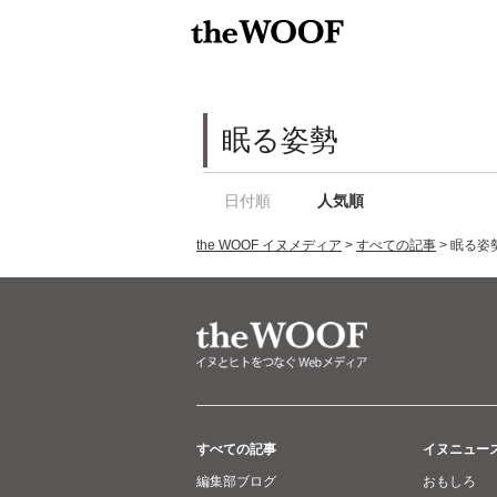
眠る姿勢
日付順
人気順
the WOOF イヌメディア
>
すべての記事
>
眠る姿
すべての記事
イヌニュー
編集部ブログ
おもしろ