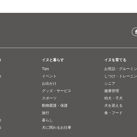
ス
イヌと暮らす
イヌを育てる
Tips
お世話・グルーミ
コ
イベント
しつけ・トレーニ
お出かけ
シニア
グッズ・サービス
健康管理
スポーツ
幼犬・子犬
動物愛護・保護
犬を迎える
旅行
食・フード
コ
暮らし
コ
犬に関わるお仕事