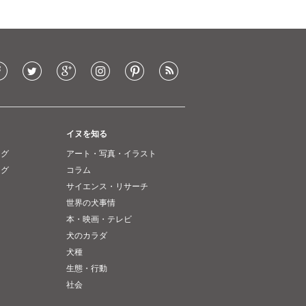
イヌを知る
ング
アート・写真・イラスト
ング
コラム
サイエンス・リサーチ
世界の犬事情
本・映画・テレビ
犬のカラダ
犬種
生態・行動
社会