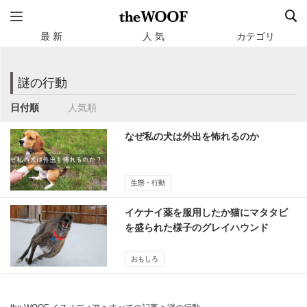
最 新
人 気
カテゴリ
謎の行動
日付順
人気順
なぜ私の犬は外出を怖れるのか
生態・行動
イケナイ薬を服用したか猫にマタタビ
を盛られた様子のグレイハウンド
おもしろ