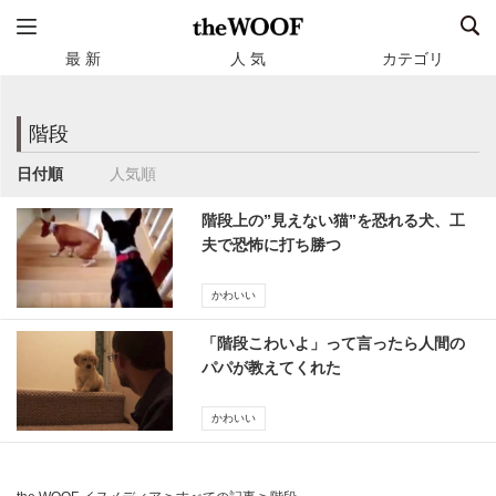
最 新
人 気
カテゴリ
階段
日付順
人気順
階段上の”見えない猫”を恐れる犬、工
夫で恐怖に打ち勝つ
かわいい
「階段こわいよ」って言ったら人間の
パパが教えてくれた
かわいい