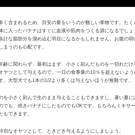
多く含まれるため、目安の量をいうのが難しい果物です。たく
体に入ったバナナはすぐに血液や筋肉をつくる源になるでしょ
余計な脂肪分を溜め込む羽目になるかもしれません。お腹の弱
しまうのも心配です。
年齢に関わらず、最初はまず、小さく刻んだものを一切れだけ
オヤツとして与えるので、一日の食事量の10％を超えないよう
す。大型犬でも1本の1/2より多くは与えないほうが無難です。
のを小さく刻んで生のまま与えることもできますし、暑い夏に
のでも、焼きバナナにしたものでもOKです。もちろんミキサ
ともできます。
特別なオヤツとして、ときどき与えるようにしましょう。