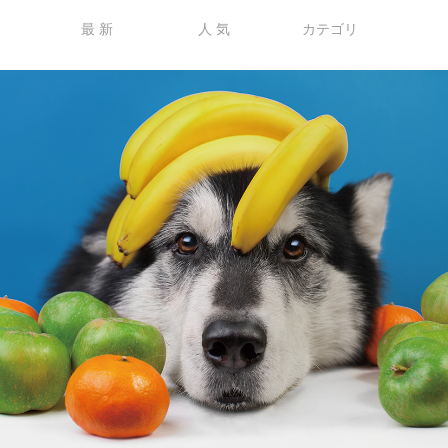
最 新
人 気
カテゴリ