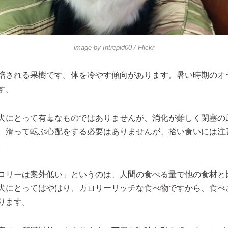
image by
Intrepid00
/ Flickr
培される果樹です。体を冷やす傾向があります。暑い時期のオ
す。
犬にとって有毒なものではありませんが、消化が難しく閉塞の
。滑って転ぶ心配をする必要はありませんが、拾い食いには注
。
ロリーは案外低い」というのは、人間の食べる量で他の食材と
犬にとってはやはり、カロリーリッチな食べ物ですから、食べ
ります。