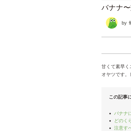
バナナ〜
by
甘くて素早く
オヤツです。
この記事
バナナ
どのく
注意す