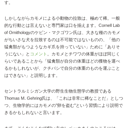
す。
しかしながらカモメによる小動物の拉致は、極めて稀。一般
的な行動とは言えないと専門家は口を揃えます。Cornell Lab
of Ornithologyのケビン・マクゴワン氏は、大きな種のカモメ
がちいさな犬を拉致するのは不可能ではないものの、「他の
猛禽類がもつようなカギ爪を持っていない」ために「ありそ
うにない」と
コメント
。カモメとチワワの体重がほぼ同じく
らいであることから「猛禽類が自分の体重ほどの獲物を運べ
るかもしれないが、クチバシで自分の体重のものを運ぶこと
はできない」と説明します。
セントラルミシガン大学の野生生物生態学の教授である
Thomas M. Gehring氏は、「これは非常に稀なことだ」としつ
つ、生物学的にはカモメの”卵を盗む”という習慣により説明で
きるかもしれないと言います。