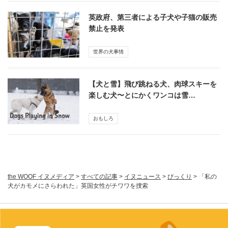
英政府、第三者による子犬や子猫の販売
禁止を発表
世界の犬事情
【犬と雪】飛び跳ねる犬、肉球スキーを
楽しむ犬〜とにかくワンコは雪…
おもしろ
the WOOF イヌメディア
>
すべての記事
>
イヌニュース
>
びっくり
>
「私の
犬がカモメにさらわれた」英国女性がチワワを捜索