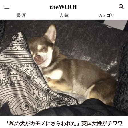
最 新
人 気
カテゴリ
「私の犬がカモメにさらわれた」英国女性がチワワ