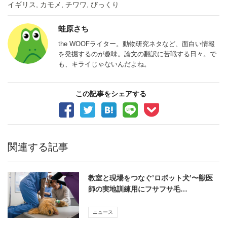
イギリス
,
カモメ
,
チワワ
,
びっくり
蛙原さち
the WOOFライター。動物研究ネタなど、面白い情報
を発掘するのが趣味。論文の翻訳に苦戦する日々。で
も、キライじゃないんだよね。
この記事をシェアする
関連する記事
教室と現場をつなぐ’ロボット犬’〜獣医
師の実地訓練用にフサフサ毛…
ニュース