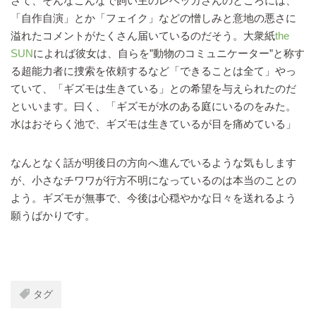
さて、そんなこんなで飼い主のレベッカさんのところには、
「自作自演」とか「フェイク」などの憎しみと意地の悪さに
溢れたコメントがたくさん届いているのだそう。大衆紙
the
SUN
によれば彼女は、自らを”動物のコミュニケーター”と称す
る超能力者に捜索を依頼するなど「できることは全て」やっ
ていて、「ギズモは生きている」との希望を与えられたのだ
といいます。曰く、「ギズモが水のある庭にいるのをみた。
水はおそらく池で、ギズモは生きているが目を痛めている」
なんとなく話が明後日の方向へ進んでいるような気もします
が、小さなチワワが行方不明になっているのは本当のことの
よう。ギズモが無事で、今後は心穏やかな日々を送れるよう
願うばかりです。
タグ