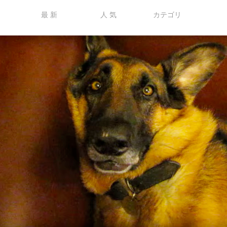
最 新
人 気
カテゴリ