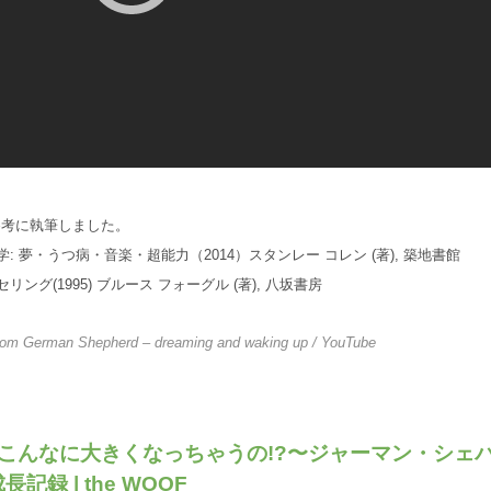
参考に執筆しました。
: 夢・うつ病・音楽・超能力（2014）スタンレー コレン (著), 築地書館
ング(1995) ブルース フォーグル (著), 八坂書房
from
German Shepherd – dreaming and waking up
/ YouTube
でこんなに大きくなっちゃうの!?〜ジャーマン・シェ
記録 | the WOOF