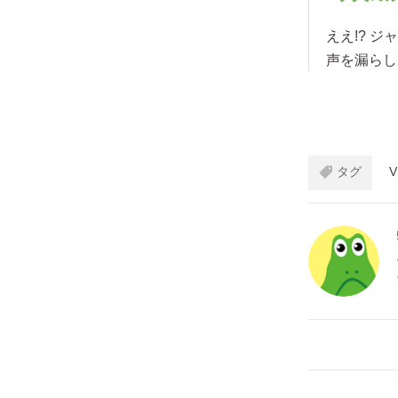
ええ!? 
声を漏らし
タグ
V