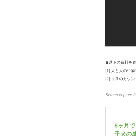
◼︎以下の資料を
[1]
犬と人の生物学
[2]
イヌのカウンセリ
Screen capture 
8ヶ月
子犬の成長