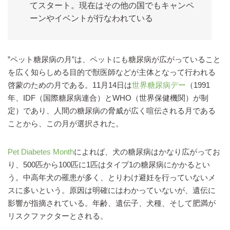
てスタート。現在はその他の国でもキャンペ
ーンやイベントが行なわれている
”ペット糖尿病の月”は、ペットにも糖尿病が広がっていること
を広く知らしめる目的で獣医師などが主体となって行われる
啓蒙のための月である。11月14日は
世界糖尿病デー
（1991
年、IDF（国際糖尿病連合）とWHO（世界保健機関）が制
定）であり、人間の糖尿病の脅威が広く喧伝される月である
ことから、この月が選択された。
Pet Diabetes Month
によれば、犬の糖尿病はかなり広がってお
り、500匹から100匹に1匹はタイプ1の糖尿病にかかるとい
う。中高年犬の罹患が多く、とりわけ避妊を行っていないメ
スに多いという。原因は明確にはわかっていないが、遺伝に
影響が指摘されている。年齢、遺伝子、犬種、そして肥満が
リスクファクターとされる。