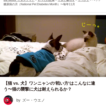
the WOOF イヌメディア
>
すべての記事
>
イヌと暮らす
>
イベント
>
ペット
糖尿病の月（National Pet Diabetes Month）〜毎年11月
【猫 vs. 犬】ワンニャンの’戦い方’はこんなに違
う〜猫の襲撃に犬は耐えられるか？
by
ズー・ウエノ