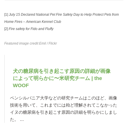
[1]
July 15 Declared National Pet Fire Safety Day to Help Protect Pets from
Home Fires – American Kennel Club
[2]
Fire safety for Fido and Fluffy
Featured image credit
Emil
/ Flickr
犬の糖尿病を引き起こす原因の詳細が画像
によって明らかに〜米研究チーム | the
WOOF
ペンシルバニア大学などの研究チームはこのほど、画像
技術を用いて、これまでには殆ど理解されてこなかった
イヌの糖尿病を引き起こす原因の詳細を明らかにしまし
た。 …