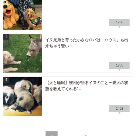
1768
4
イヌ兄弟と育った小さなロバは「ハウス」も出
来ちゃう賢いコ
1735
5
【犬と睡眠】寝相が語るイヌのこと〜愛犬の状
態を教えてくれる1...
1452