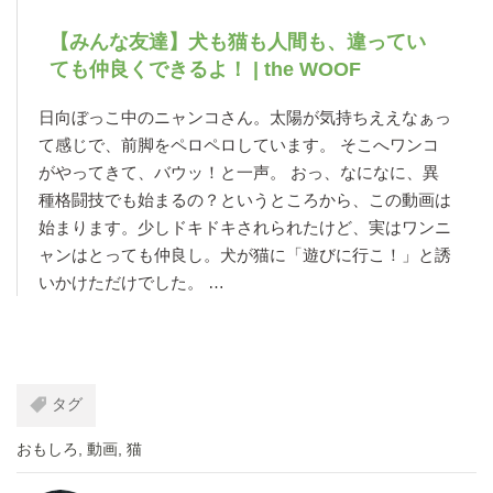
【みんな友達】犬も猫も人間も、違ってい
ても仲良くできるよ！ | the WOOF
日向ぼっこ中のニャンコさん。太陽が気持ちええなぁっ
て感じで、前脚をペロペロしています。 そこへワンコ
がやってきて、バウッ！と一声。 おっ、なになに、異
種格闘技でも始まるの？というところから、この動画は
始まります。少しドキドキされられたけど、実はワンニ
ャンはとっても仲良し。犬が猫に「遊びに行こ！」と誘
いかけただけでした。 …
タグ
おもしろ
,
動画
,
猫