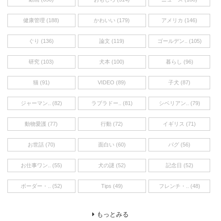
健康管理 (188)
かわいい (179)
アメリカ (146)
ぐり (136)
論文 (119)
ゴールデン.. (105)
研究 (103)
犬本 (100)
暮らし (96)
猫 (91)
VIDEO (89)
子犬 (87)
ジャーマン.. (82)
ラブラドー.. (81)
シベリアン.. (79)
動物愛護 (77)
行動 (72)
イギリス (71)
お世話 (70)
面白い (60)
パグ (56)
お仕事ワン.. (55)
犬の謎 (52)
記念日 (52)
ボーダー・.. (52)
Tips (49)
フレンチ・.. (48)
もっとみる