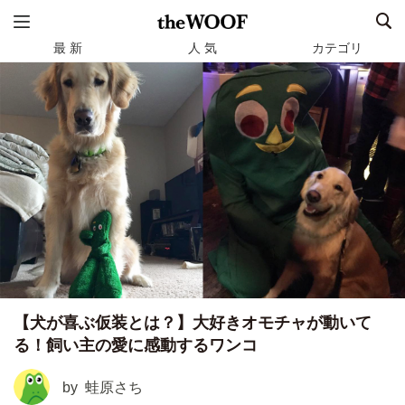
最 新
人 気
カテゴリ
【犬が喜ぶ仮装とは？】大好きオモチャが動いて
る！飼い主の愛に感動するワンコ
by
蛙原さち