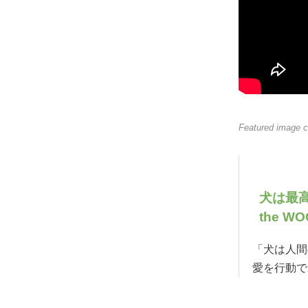
Featured image c
犬は最
the W
「犬は人間
愛を行動で