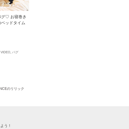
グ♡ お寝巻き
のベッドタイム
,
VIDEO
,
パグ
NCEのリリック
しよう！