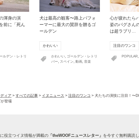
の渾身の演
犬は最高の観客〜路上パフォ
心が疲れたらパ
を前に「死ん
ーマーに最大の賛辞を贈るゴ
姿のパグさん
ールデン
は超ラブリ…
かわいい
注目のワンコ
ールデン・レトリ
かわいい
,
ゴールデン・レトリ
POPULAR
バー
,
スペイン
,
動画
,
音楽
ヌメディア
>
すべての記事
>
イヌニュース
>
注目のワンコ
>
犬たちの演技に注目！〜D
グが登場
に役立つイヌ情報が満載の
「theWOOFニュースレター」
を今すぐ無料購読