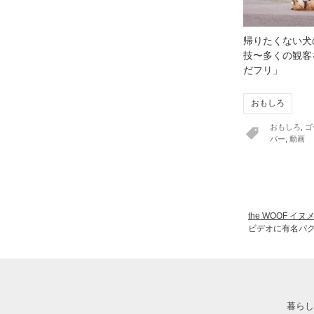
帰りたくない犬
技〜多くの観客
だフリ」
おもしろ
おもしろ
,
ゴ
バー
,
動画
the WOOF イ
ビデオに有名パ
暮らし