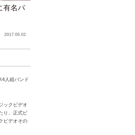
に有名パ
2017.05.02
米4人組バンド
ジックビデオ
たり、正式ビ
クビデオその