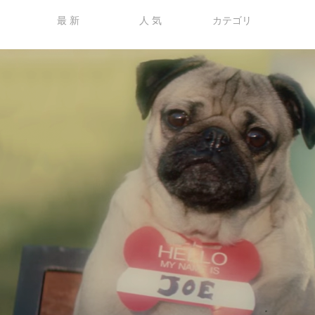
最 新
人 気
カテゴリ