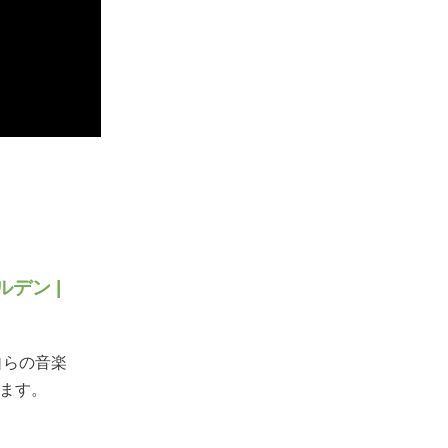
デン |
自らの音楽
ます。