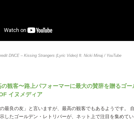
redit
DNCE – Kissing Strangers (Lyric Video) ft. Nicki Minaj
/ YouTube
高の観客〜路上パフォーマーに最大の賛辞を贈るゴール
OOF イヌメディア
の最良の友」と言いますが、最高の観客でもあるようです。 
示したゴールデン・レトリバーが、ネット上で注目を集めてい