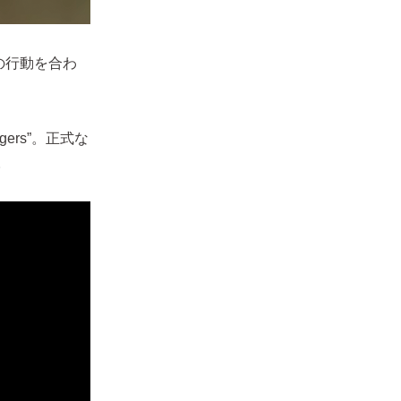
の行動を合わ
ers”。正式な
。