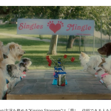
 Pugが主演を務める”Kissing Strangers”は「愛し、信頼できる