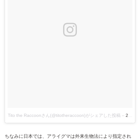
Tito the Raccoonさん(@titotheraccoon)がシェアした投稿
–
2
ちなみに日本では、アライグマは外来生物法により指定され