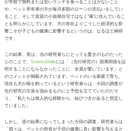
が学校で無料または安いランチを食べることは少ないこと
や、ペット所有者の方が毎月多額のローンの支払いをしてい
ること、そして賃貸の小規模住宅ではなく”家’に住んでいるこ
とも明らかにしています。犬の存在よりこうした経済的な影
響こそが子どもの健康に影響するというのは、なるほど納得
です。
この結果、実は、当の研究者らにとっても驚きのものだった
とのことで、
ScienceDaily
には「（先行研究の）因果関係を証
明することにならなかったことに、全員が驚いています」と
のコメントが掲載されています。ペットのいる家庭で育ち、
現在も犬か猫を飼っているという研究者らは、今回の調査が
先行研究の主張を強めるものにと予想を立てていたのだそ
う。「私たちは個人的な経験から、結びつきがあると想定し
ていました」
しかし、逆の結果になってしまった今回の調査。研究者らは
「我々は、ペットの所有が子供の健康に良い影響を与えると