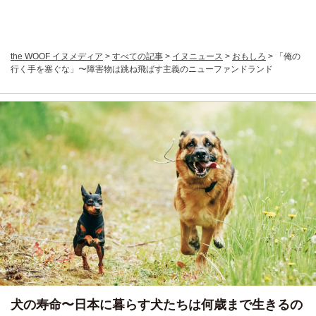
the WOOF イヌメディア
>
すべての記事
>
イヌニュース
>
おもしろ
>
「俺の
行く手を塞ぐな」〜障害物は跳ね飛ばす主義のニューファンドランド
犬の寿命〜日本に暮らす犬たちは何歳まで生きるの