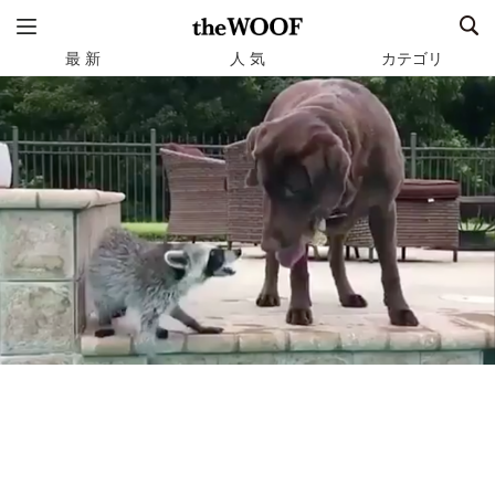
最 新
人 気
カテゴリ