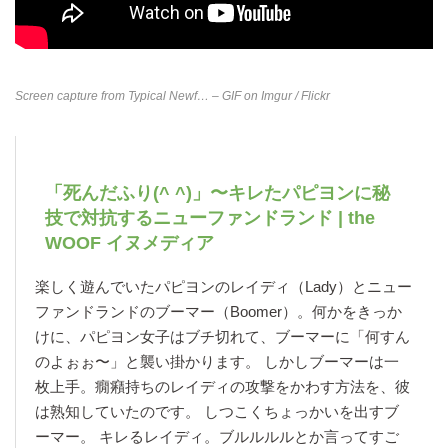
Screen capture from
Typical Newf… – GIF on Imgur
/ Flickr
「死んだふり(^ ^)」〜キレたパピヨンに秘
技で対抗するニューファンドランド | the
WOOF イヌメディア
楽しく遊んでいたパピヨンのレイディ（Lady）とニュー
ファンドランドのブーマー（Boomer）。何かをきっか
けに、パピヨン女子はブチ切れて、ブーマーに「何すん
のよぉぉ〜」と襲い掛かります。 しかしブーマーは一
枚上手。癇癪持ちのレイディの攻撃をかわす方法を、彼
は熟知していたのです。 しつこくちょっかいを出すブ
ーマー。 キレるレイディ。ブルルルルとか言ってすご