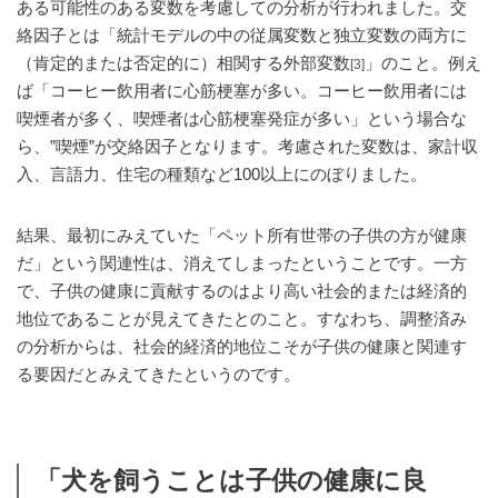
ある可能性のある変数を考慮しての分析が行われました。交
絡因子とは「統計モデルの中の従属変数と独立変数の両方に
（肯定的または否定的に）相関する外部変数
」のこと。例え
[3]
ば「コーヒー飲用者に心筋梗塞が多い。コーヒー飲用者には
喫煙者が多く、喫煙者は心筋梗塞発症が多い」という場合な
ら、”喫煙”が交絡因子となります。考慮された変数は、家計収
入、言語力、住宅の種類など100以上にのぼりました。
結果、最初にみえていた「ペット所有世帯の子供の方が健康
だ」という関連性は、消えてしまったということです。一方
で、子供の健康に貢献するのはより高い社会的または経済的
地位であることが見えてきたとのこと。すなわち、調整済み
の分析からは、社会的経済的地位こそが子供の健康と関連す
る要因だとみえてきたというのです。
「犬を飼うことは子供の健康に良