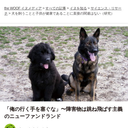
the WOOF イヌメディア
>
すべての記事
>
イヌを知る
>
サイエンス・リサー
チ
>
犬を飼うことと子供が健康であることに直接の関連はない（研究）
「俺の行く手を塞ぐな」〜障害物は跳ね飛ばす主義
のニューファンドランド