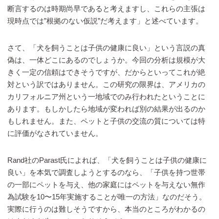
断言するのは時期尚早であると考えますし、これらの主張は
現時点では”根拠のない仮説”だ考えます」と述べています。
さて、「犬を飼うことは子供の健康に良い」という言説の真
偽は、一体どこにあるのでしょうか。今回の分析は規模が大
きく一定の信頼はできそうですが、だからといってこれが絶
対という訳ではありません。この研究の限界は、アメリカの
カリフォルニア州という一地域でのみ行われたということに
あります。もしかしたら地域が変われば別の結果が出るのか
もしれません。また、ペットと子供の交流の質については特
に評価がなされていません。
Rand社のParast氏によれば、「犬を飼うことは子供の健康に
良い」を本気で調査しようとするのなら、「子供を持つ世帯
の一部にペットを与え、他の家庭にはペットを与えない無作
為試験を10〜15年実施することが唯一の方法」なのだそう。
実際に行うのは難しそうですから、本当のところがわかるの