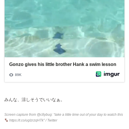
みんな、涼しそうでいいなぁ。
Screen capture from
@c8ybug: “take a little time out of your day to watch this
https://t.co/ugIzrzqHTk”
/ Twitter