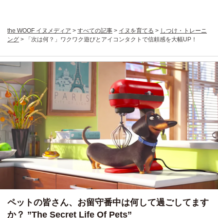
the WOOF イヌメディア
>
すべての記事
>
イヌを育てる
>
しつけ・トレーニ
ング
>
「次は何？」ワクワク遊びとアイコンタクトで信頼感を大幅UP！
ペットの皆さん、お留守番中は何して過ごしてます
か？ ”The Secret Life Of Pets”