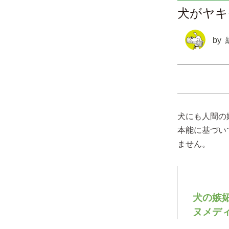
犬がヤキ
by
犬にも人間の
本能に基づい
ません。
犬の嫉妬
ヌメデ