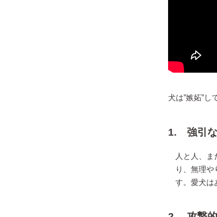
犬は”嫉妬”
1. 強引
人と人、ま
り、無理や
す。愛犬は
2. 攻撃