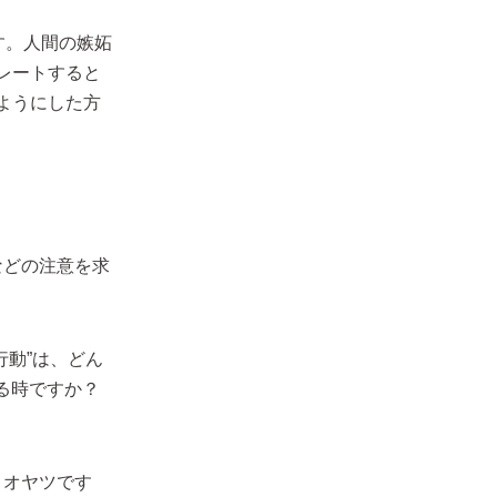
す。人間の嫉妬
レートすると
ようにした方
などの注意を求
行動”は、どん
る時ですか？
？オヤツです