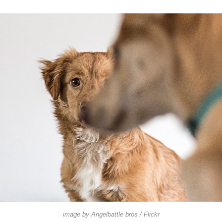
image by
Angelbattle bros
/ Flickr