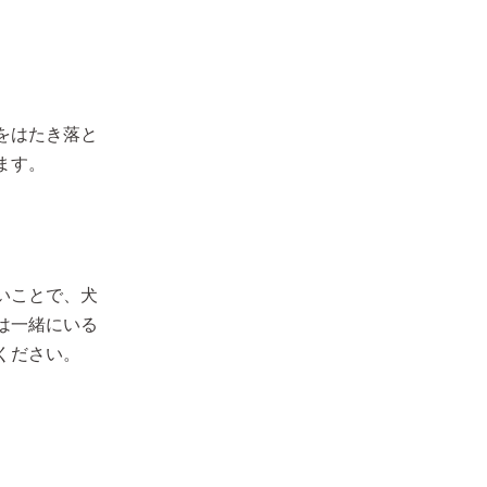
をはたき落と
ます。
いことで、犬
は一緒にいる
ください。