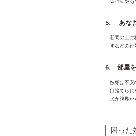
る行動やあ
5. あな
新聞の上に
すなどの行
6. 部屋
嫉妬は不安
は捨てられ
犬が視界か
困った