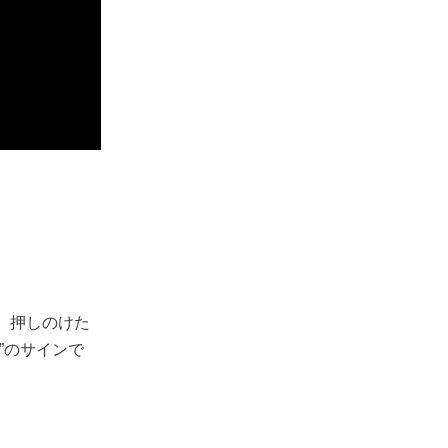
、押しのけた
”のサインで