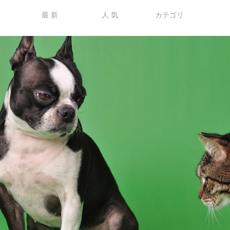
最 新
人 気
カテゴリ