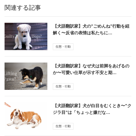
関連する記事
【犬語翻訳家】犬の”ごめんね”行動を紐
解く〜反省の表情は私たちに…
生態・行動
【犬語翻訳家】なぜ犬は前脚をあげるの
か〜可愛い仕草が示す不安と期…
生態・行動
【犬語翻訳家】犬が白目をむくとき〜”ク
ジラ目”は「ちょっと嫌だな…
生態・行動