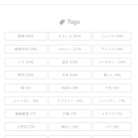
Tags
動画 (650)
おもしろ (314)
ニュース (188)
健康管理 (188)
かわいい (179)
アメリカ (146)
ぐり (136)
論文 (119)
ゴールデン.. (105)
研究 (103)
犬本 (100)
暮らし (96)
猫 (91)
VIDEO (89)
子犬 (87)
ジャーマン.. (82)
ラブラドー.. (81)
シベリアン.. (79)
動物愛護 (77)
行動 (72)
イギリス (71)
お世話 (70)
面白い (60)
パグ (56)