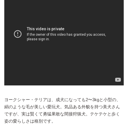
ヨークシャー・テリアは、成犬になっても2〜3kgと小型の、
絹のような毛が美しい愛玩犬。気品ある外貌を持つ美犬さん
ですが、実は賢くて勇猛果敢な間接狩猟犬。テケテケと歩く
姿の愛らしさは格別です。