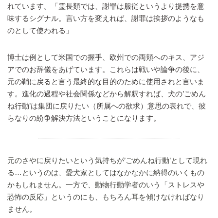
れています。「霊長類では、謝罪は服従というより提携を意
味するシグナル。言い方を変えれば、謝罪は挨拶のようなも
のとして使われる」
博士は例として米国での握手、欧州での両頬へのキス、アジ
アでのお辞儀をあげています。これらは戦いや論争の後に、
元の鞘に戻ると言う最終的な目的のために使用されと言いま
す。進化の過程や社会関係などから解釈すれば、犬の’ごめん
ね行動’は集団に戻りたい（所属への欲求）意思の表れで、彼
らなりの紛争解決方法ということになります。
元のさやに戻りたいという気持ちが’ごめんね行動’として現れ
る…というのは、愛犬家としてはなかなかに納得のいくもの
かもしれません。一方で、動物行動学者のいう「ストレスや
恐怖の反応」というのにも、もちろん耳を傾けなければなり
ません。