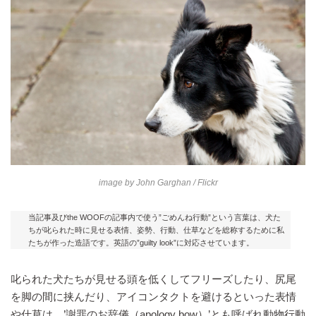
image by
John Garghan
/ Flickr
当記事及びthe WOOFの記事内で使う”ごめんね行動”という言葉は、犬た
ちが叱られた時に見せる表情、姿勢、行動、仕草などを総称するために私
たちが作った造語です。英語の”guilty look”に対応させています。
叱られた犬たちが見せる頭を低くしてフリーズしたり、尻尾
を脚の間に挟んだり、アイコンタクトを避けるといった表情
や仕草は、’謝罪のお辞儀（apology bow）’とも呼ばれ動物行動