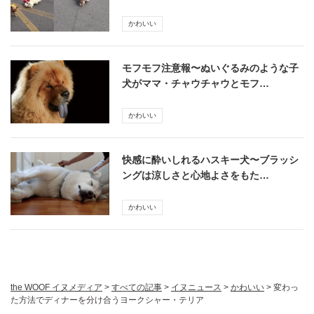
かわいい
モフモフ注意報〜ぬいぐるみのような子
犬がママ・チャウチャウとモフ…
かわいい
快感に酔いしれるハスキー犬〜ブラッシ
ングは涼しさと心地よさをもた…
かわいい
the WOOF イヌメディア
>
すべての記事
>
イヌニュース
>
かわいい
>
変わっ
た方法でディナーを分け合うヨークシャー・テリア