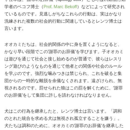
学者のベコフ博士（
Prof. Marc Bekoff
）などによって研究され
ているものです。見逃しがちなこれらの行動は、実はかなり
洗練された複数の社会的行動に関連しているとレンツ博士は
言います。
オオカミたちは、社会的関係の中に身を置くようになると、
かなり早い段階でこの’謝罪のお辞儀’を学びます。子オオカミ
は遊びを通じて社会と接し始めるのが普通で、彼らはレスリ
ング遊びのようなものを通じて他者との関係や社会のルール
を学ぶのです。強烈な噛みつきは禁じられ、これを破ると集
団からの一時的な離脱を余儀なくされます。遠ざけられ、無
視されるのです。罰せられた狼はこの罰を解くために、’謝罪
のお辞儀’をして集団に許しを請わなければなりません。
犬はこの行為を継承したと、レンツ博士は言います。「調和
のとれた統合を求める犬は無視され孤立することを嫌う」。
犬たちは調和のために、オオカミの’謝罪のお辞儀’を継承した