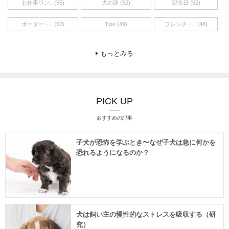
お仕事ワン.. (55)
犬の謎 (52)
記念日 (52)
ボーダー・.. (52)
Tips (49)
フレンチ・.. (48)
もっとみる
PICK UP
おすすめの記事
子犬が恐怖を学ぶとき〜なぜ子犬は急に何かを
恐れるようになるのか？
犬は飼い主の慢性的なストレスを吸収する（研
究）