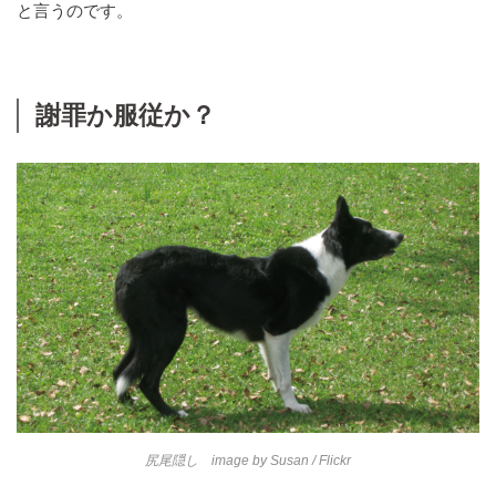
と言うのです。
謝罪か服従か？
尻尾隠し image by
Susan
/ Flickr