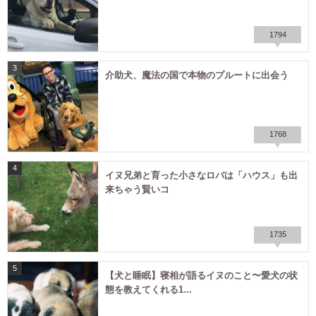
1794
3
介助犬、魔法の国で本物のプルートに出会う
1768
4
イヌ兄弟と育った小さなロバは「ハウス」も出
来ちゃう賢いコ
1735
5
【犬と睡眠】寝相が語るイヌのこと〜愛犬の状
態を教えてくれる1...