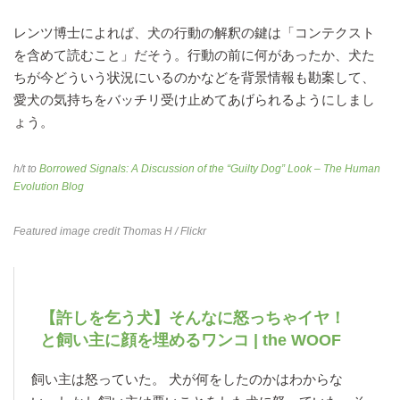
レンツ博士によれば、犬の行動の解釈の鍵は「コンテクスト
を含めて読むこと」だそう。行動の前に何があったか、犬た
ちが今どういう状況にいるのかなどを背景情報も勘案して、
愛犬の気持ちをバッチリ受け止めてあげられるようにしまし
ょう。
h/t to
Borrowed Signals: A Discussion of the “Guilty Dog” Look – The Human
Evolution Blog
Featured image credit
Thomas H
/ Flickr
【許しを乞う犬】そんなに怒っちゃイヤ！
と飼い主に顔を埋めるワンコ | the WOOF
飼い主は怒っていた。 犬が何をしたのかはわからな