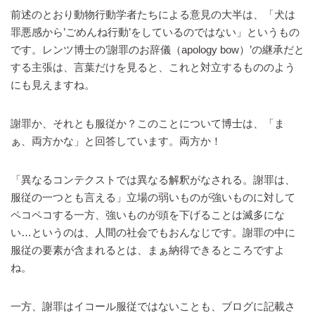
前述のとおり動物行動学者たちによる意見の大半は、「犬は
罪悪感から’ごめんね行動’をしているのではない」というもの
です。レンツ博士の’謝罪のお辞儀（apology bow）’の継承だと
する主張は、言葉だけを見ると、これと対立するもののよう
にも見えますね。
謝罪か、それとも服従か？このことについて博士は、「ま
ぁ、両方かな」と回答しています。両方か！
「異なるコンテクストでは異なる解釈がなされる。謝罪は、
服従の一つとも言える」立場の弱いものが強いものに対して
ペコペコする一方、強いものが頭を下げることは滅多にな
い…というのは、人間の社会でもおんなじです。謝罪の中に
服従の要素が含まれるとは、まぁ納得できるところですよ
ね。
一方、謝罪はイコール服従ではないことも、ブログに記載さ