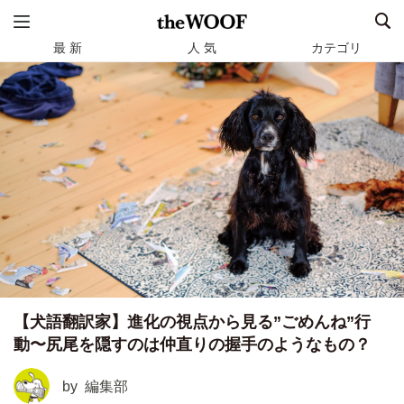
最 新
人 気
カテゴリ
【犬語翻訳家】進化の視点から見る”ごめんね”行
動〜尻尾を隠すのは仲直りの握手のようなもの？
by
編集部