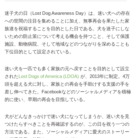
迷子犬の日（Lost Dog Awareness Day）は、迷い犬への存在
への世間の注目を集めることに加え、無事再会を果たした家
族達を祝福することを目的とした日である。犬を迷子にしな
いための防止策について考える機会を持つこと、そして保護
施設、動物病院、そして地域などのつながりを深めることも
下位目的として設定されている。
迷い犬を一匹でも多く家族の元へ戻すことを目的として設立
された
Lost Dogs of America (LDOA)
が、2013年に制定。4万
頭を超える犬に対し、家族との再会を手助けする支援の手を
差し伸べてきた。Facebookなどのソーシャルメディアを積極
的に使い、早期の再会を目指している。
犬がどんなきっかけで迷い犬になってしまうか、迷い犬を見
つけたらすべきことを再確認するのが、この日を祝う一つの
方法である。また、ソーシャルメディアに愛犬のストーリー