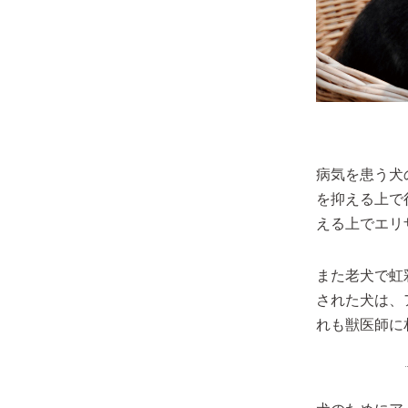
病気を患う犬
を抑える上で
える上でエリ
また老犬で虹
された犬は、
れも獣医師に