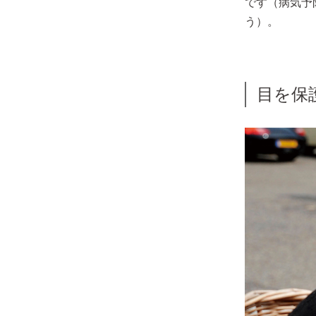
です（病気予
う）。
目を保