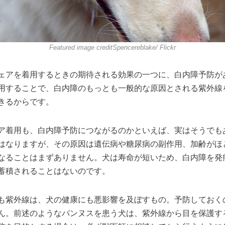
Featured image credit
Spencereblake
/ Flickr
ェアを着用するときの期待される効果の一つに、白内障予防が
用することで、白内障のもっとも一般的な原因とされる紫外線
きるからです。
ア着用も、白内障予防につながるのかといえば、実はそうでも
はなりますが、その原因は遺伝病や糖尿病の副作用、加齢がほ
なることはまずありません。犬は寿命が短いため、白内障を発
蓄積されることはないのです。
も紫外線は、犬の健康にも悪影響を及ぼすもの。予防しておく
ん。前述のようなパンヌスを患う犬は、紫外線から目を保護す