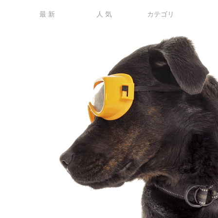
最 新
人 気
カテゴリ