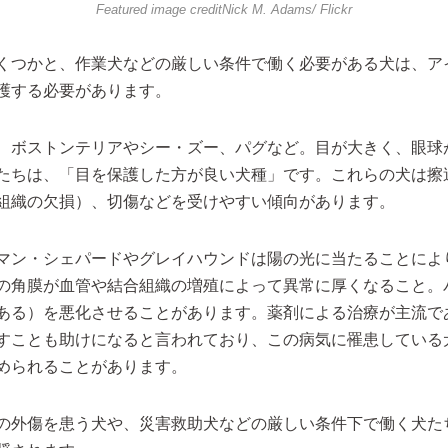
Featured image credit
Nick M. Adams
/ Flickr
くつかと、作業犬などの厳しい条件で働く必要がある犬は、ア
護する必要があります。
、ボストンテリアやシー・ズー、パグなど。目が大きく、眼球
たちは、「目を保護した方が良い犬種」です。これらの犬は擦
組織の欠損）、切傷などを受けやすい傾向があります。
マン・シェパードやグレイハウンドは陽の光に当たることによ
の角膜が血管や結合組織の増殖によって異常に厚くなること。
ある）を悪化させることがあります。薬剤による治療が主流で
すことも助けになると言われており、この病気に罹患している
められることがあります。
の外傷を患う犬や、災害救助犬などの厳しい条件下で働く犬た