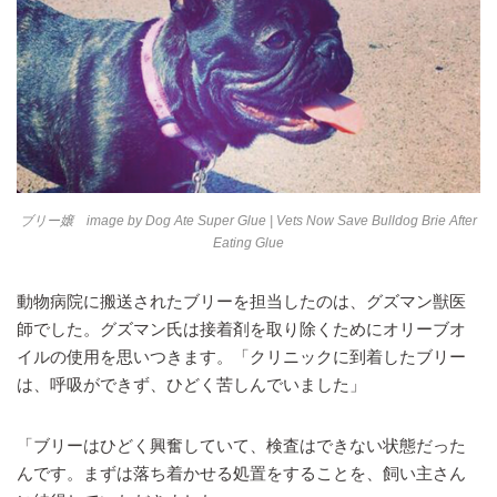
ブリー嬢 image by
Dog Ate Super Glue | Vets Now Save Bulldog Brie After
Eating Glue
動物病院に搬送されたブリーを担当したのは、グズマン獣医
師でした。グズマン氏は接着剤を取り除くためにオリーブオ
イルの使用を思いつきます。「クリニックに到着したブリー
は、呼吸ができず、ひどく苦しんでいました」
「ブリーはひどく興奮していて、検査はできない状態だった
んです。まずは落ち着かせる処置をすることを、飼い主さん