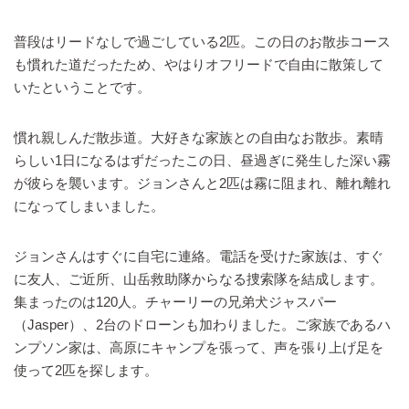
普段はリードなしで過ごしている2匹。この日のお散歩コース
も慣れた道だったため、やはりオフリードで自由に散策して
いたということです。
慣れ親しんだ散歩道。大好きな家族との自由なお散歩。素晴
らしい1日になるはずだったこの日、昼過ぎに発生した深い霧
が彼らを襲います。ジョンさんと2匹は霧に阻まれ、離れ離れ
になってしまいました。
ジョンさんはすぐに自宅に連絡。電話を受けた家族は、すぐ
に友人、ご近所、山岳救助隊からなる捜索隊を結成します。
集まったのは120人。チャーリーの兄弟犬ジャスパー
（Jasper）、2台のドローンも加わりました。ご家族であるハ
ンプソン家は、高原にキャンプを張って、声を張り上げ足を
使って2匹を探します。