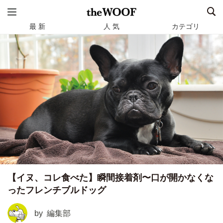
最 新
人 気
カテゴリ
【イヌ、コレ食べた】瞬間接着剤〜口が開かなくな
ったフレンチブルドッグ
by
編集部