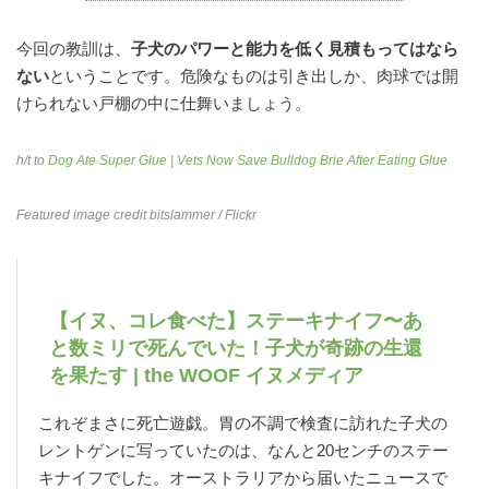
今回の教訓は、
子犬のパワーと能力を低く見積もってはなら
ない
ということです。危険なものは引き出しか、肉球では開
けられない戸棚の中に仕舞いましょう。
h/t to
Dog Ate Super Glue | Vets Now Save Bulldog Brie After Eating Glue
Featured image credit
bitslammer
/ Flickr
【イヌ、コレ食べた】ステーキナイフ〜あ
と数ミリで死んでいた！子犬が奇跡の生還
を果たす | the WOOF イヌメディア
これぞまさに死亡遊戯。胃の不調で検査に訪れた子犬の
レントゲンに写っていたのは、なんと20センチのステー
キナイフでした。オーストラリアから届いたニュースで