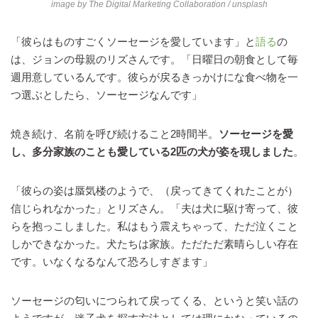
image by
The Digital Marketing Collaboration
/ unsplash
「彼らはものすごくソーセージを愛しています」と
語る
の
は、ジョンの母親のリズさんです。「日曜日の朝食として毎
週用意しているんです。彼らが戻るきっかけにな食べ物を一
つ選ぶとしたら、ソーセージなんです」
焼き続け、名前を呼び続けること2時間半。
ソーセージを愛
し、多分家族のことも愛している2匹の犬が姿を現しました
。
「彼らの姿は蜃気楼のようで、（戻ってきてくれたことが）
信じられなかった」とリズさん。「夫は犬に駆け寄って、彼
らを抱っこしました。私はもう震えちゃって、ただ泣くこと
しかできなかった。犬たちは家族。ただただ素晴らしい存在
です。いなくなるなんて恐ろしすぎます」
ソーセージの匂いにつられて戻ってくる、というと笑い話の