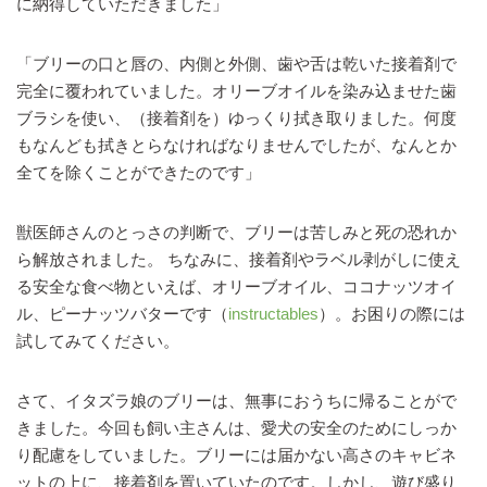
に納得していただきました」
「ブリーの口と唇の、内側と外側、歯や舌は乾いた接着剤で
完全に覆われていました。オリーブオイルを染み込ませた歯
ブラシを使い、（接着剤を）ゆっくり拭き取りました。何度
もなんども拭きとらなければなりませんでしたが、なんとか
全てを除くことができたのです」
獣医師さんのとっさの判断で、ブリーは苦しみと死の恐れか
ら解放されました。 ちなみに、接着剤やラベル剥がしに使え
る安全な食べ物といえば、オリーブオイル、ココナッツオイ
ル、ピーナッツバターです（
instructables
）。お困りの際には
試してみてください。
さて、イタズラ娘のブリーは、無事におうちに帰ることがで
きました。今回も飼い主さんは、愛犬の安全のためにしっか
り配慮をしていました。ブリーには届かない高さのキャビネ
ットの上に、接着剤を置いていたのです。しかし、遊び盛り