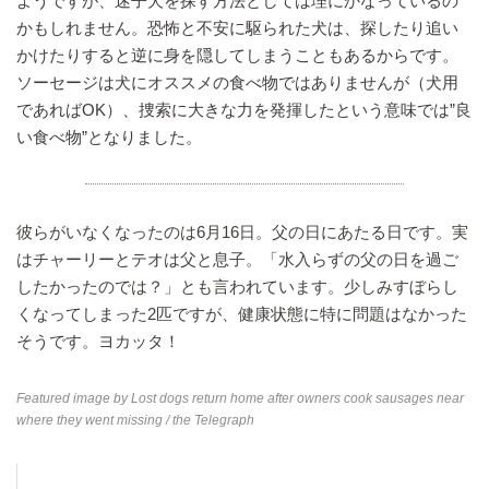
ようですが、迷子犬を探す方法としては理にかなっているの
かもしれません。恐怖と不安に駆られた犬は、探したり追い
かけたりすると逆に身を隠してしまうこともあるからです。
ソーセージは犬にオススメの食べ物ではありませんが（犬用
であればOK）、捜索に大きな力を発揮したという意味では”良
い食べ物”となりました。
彼らがいなくなったのは6月16日。父の日にあたる日です。実
はチャーリーとテオは父と息子。「水入らずの父の日を過ご
したかったのでは？」とも言われています。少しみすぼらし
くなってしまった2匹ですが、健康状態に特に問題はなかった
そうです。ヨカッタ！
Featured image by
Lost dogs return home after owners cook sausages near
where they went missing
/ the Telegraph