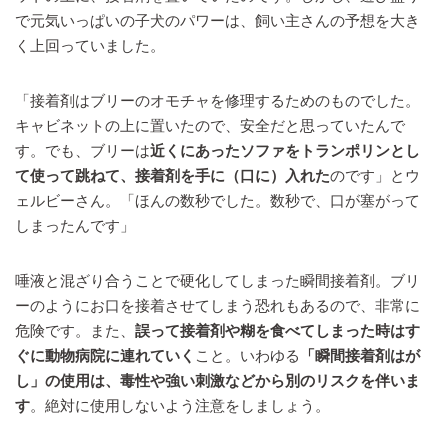
で元気いっぱいの子犬のパワーは、飼い主さんの予想を大き
く上回っていました。
「接着剤はブリーのオモチャを修理するためのものでした。
キャビネットの上に置いたので、安全だと思っていたんで
す。でも、ブリーは
近くにあったソファをトランポリンとし
て使って跳ねて、接着剤を手に（口に）入れた
のです」とウ
ェルビーさん。「ほんの数秒でした。数秒で、口が塞がって
しまったんです」
唾液と混ざり合うことで硬化してしまった瞬間接着剤。ブリ
ーのようにお口を接着させてしまう恐れもあるので、非常に
危険です。また、
誤って接着剤や糊を食べてしまった時はす
ぐに動物病院に連れていく
こと。いわゆる
「瞬間接着剤はが
し」の使用は、毒性や強い刺激などから別のリスクを伴いま
す
。絶対に使用しないよう注意をしましょう。