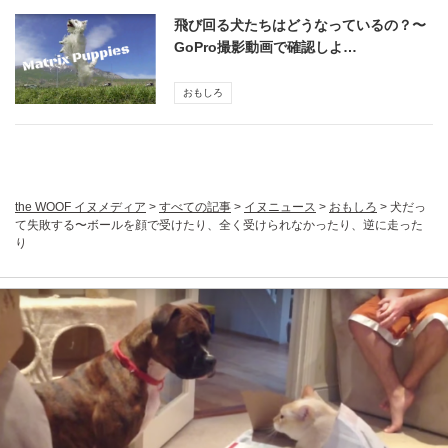
飛び回る犬たちはどうなっているの？〜
GoPro撮影動画で確認しよ…
おもしろ
the WOOF イヌメディア
>
すべての記事
>
イヌニュース
>
おもしろ
>
犬だっ
て失敗する〜ボールを顔で受けたり、全く受けられなかったり、逆に走った
り