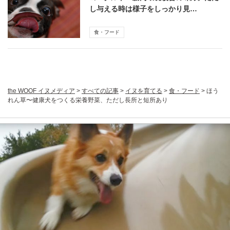
し与える時は様子をしっかり見…
食・フード
the WOOF イヌメディア
>
すべての記事
>
イヌを育てる
>
食・フード
>
ほう
れん草〜健康犬をつくる栄養野菜、ただし長所と短所あり