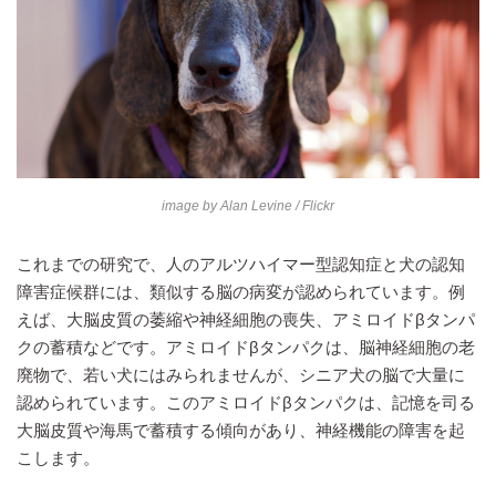
image by
Alan Levine
/ Flickr
これまでの研究で、人のアルツハイマー型認知症と犬の認知
障害症候群には、類似する脳の病変が認められています。例
えば、大脳皮質の萎縮や神経細胞の喪失、アミロイドβタンパ
クの蓄積などです。アミロイドβタンパクは、脳神経細胞の老
廃物で、若い犬にはみられませんが、シニア犬の脳で大量に
認められています。このアミロイドβタンパクは、記憶を司る
大脳皮質や海馬で蓄積する傾向があり、神経機能の障害を起
こします。