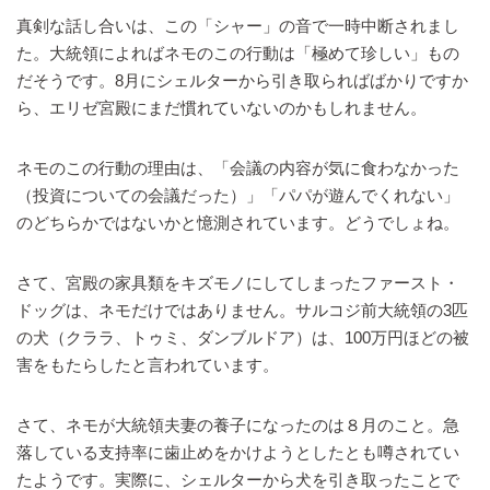
真剣な話し合いは、この「シャー」の音で一時中断されまし
た。大統領によればネモのこの行動は「極めて珍しい」もの
だそうです。8月にシェルターから引き取らればばかりですか
ら、エリゼ宮殿にまだ慣れていないのかもしれません。
ネモのこの行動の理由は、「会議の内容が気に食わなかった
（投資についての会議だった）」「パパが遊んでくれない」
のどちらかではないかと憶測されています。どうでしょね。
さて、宮殿の家具類をキズモノにしてしまったファースト・
ドッグは、ネモだけではありません。サルコジ前大統領の3匹
の犬（クララ、トゥミ、ダンブルドア）は、100万円ほどの被
害をもたらしたと言われています。
さて、ネモが大統領夫妻の養子になったのは８月のこと。急
落している支持率に歯止めをかけようとしたとも噂されてい
たようです。実際に、シェルターから犬を引き取ったことで