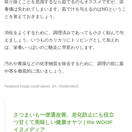
取り除くことを意識するなら茹でるのもオススメですが、栄
養価は失われてしまいます。茹で汁を与えるのはNGというこ
とを覚えておきましょう。
消化をよくするために、調理済みであっても小さく刻んで与
えましょう。いつものカリカリにトッピングとして加えれ
ば、栄養いっぱいのご馳走に早変わりします。
汚れや農薬などの化学物質を除去するために、調理の前に葉
や茎を徹底的に洗いましょう。
Featured image credit
alexei_tm
/ Shutterstock
さつまいも〜便通改善、老化防止にも役立
つ甘くて美味しい健康オヤツ | the WOOF
イヌメディア