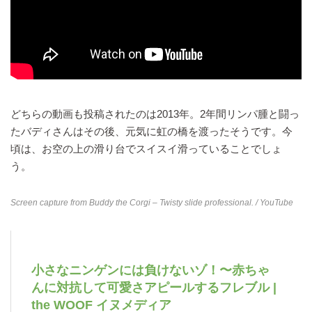
どちらの動画も投稿されたのは2013年。2年間リンパ腫と闘っ
たバディさんはその後、元気に虹の橋を渡ったそうです。今
頃は、お空の上の滑り台でスイスイ滑っていることでしょ
う。
Screen capture from
Buddy the Corgi – Twisty slide professional.
/ YouTube
小さなニンゲンには負けないゾ！〜赤ちゃ
んに対抗して可愛さアピールするフレブル |
the WOOF イヌメディア