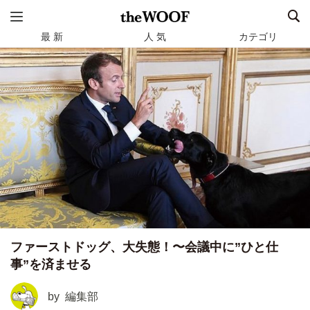
最 新
人 気
カテゴリ
ファーストドッグ、大失態！〜会議中に”ひと仕
事”を済ませる
by
編集部