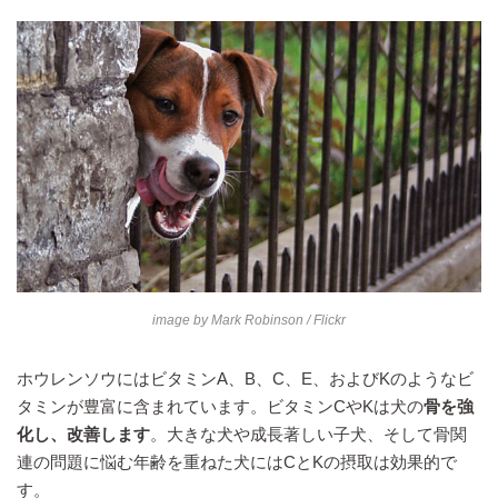
image by
Mark Robinson
/ Flickr
ホウレンソウにはビタミンA、B、C、E、およびKのようなビ
タミンが豊富に含まれています。ビタミンCやKは犬の
骨を強
化し、改善します
。大きな犬や成長著しい子犬、そして骨関
連の問題に悩む年齢を重ねた犬にはCとKの摂取は効果的で
す。