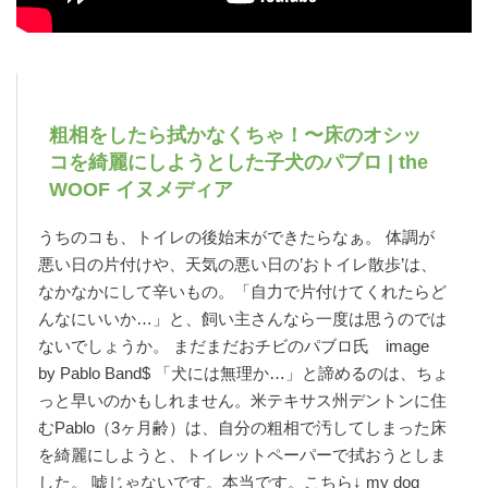
粗相をしたら拭かなくちゃ！〜床のオシッ
コを綺麗にしようとした子犬のパブロ | the
WOOF イヌメディア
うちのコも、トイレの後始末ができたらなぁ。 体調が
悪い日の片付けや、天気の悪い日の’おトイレ散歩’は、
なかなかにして辛いもの。「自力で片付けてくれたらど
んなにいいか…」と、飼い主さんなら一度は思うのでは
ないでしょうか。 まだまだおチビのパブロ氏 image
by Pablo Band$ 「犬には無理か…」と諦めるのは、ちょ
っと早いのかもしれません。米テキサス州デントンに住
むPablo（3ヶ月齢）は、自分の粗相で汚してしまった床
を綺麗にしようと、トイレットペーパーで拭おうとしま
した。 嘘じゃないです。本当です。こちら↓ my dog