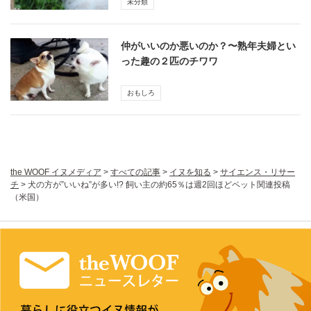
未分類
仲がいいのか悪いのか？〜熟年夫婦とい
った趣の２匹のチワワ
おもしろ
the WOOF イヌメディア
>
すべての記事
>
イヌを知る
>
サイエンス・リサー
チ
>
犬の方が”いいね”が多い!? 飼い主の約65％は週2回ほどペット関連投稿
（米国）