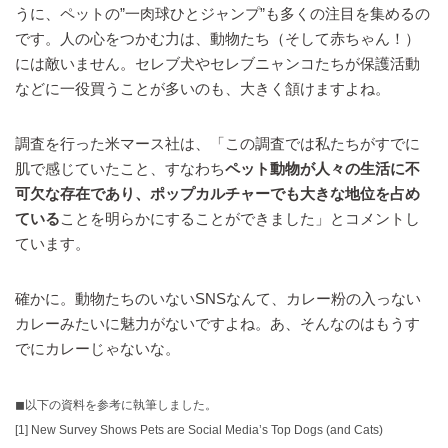
うに、ペットの”一肉球ひとジャンプ”も多くの注目を集めるの
です。人の心をつかむ力は、動物たち（そして赤ちゃん！）
には敵いません。セレブ犬やセレブニャンコたちが保護活動
などに一役買うことが多いのも、大きく頷けますよね。
調査を行った米マース社は、「この調査では私たちがすでに
肌で感じていたこと、すなわち
ペット動物が人々の生活に不
可欠な存在であり、ポップカルチャーでも大きな地位を占め
ている
ことを明らかにすることができました」とコメントし
ています。
確かに。動物たちのいないSNSなんて、カレー粉の入っない
カレーみたいに魅力がないですよね。あ、そんなのはもうす
でにカレーじゃないな。
◼︎以下の資料を参考に執筆しました。
[1]
New Survey Shows Pets are Social Media’s Top Dogs (and Cats)