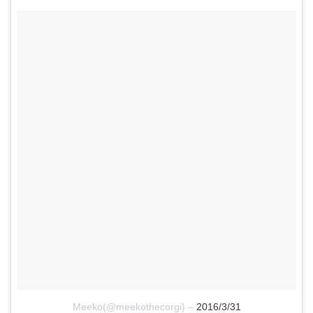
Meeko(@meekothecorgi)
–
2016/3/31