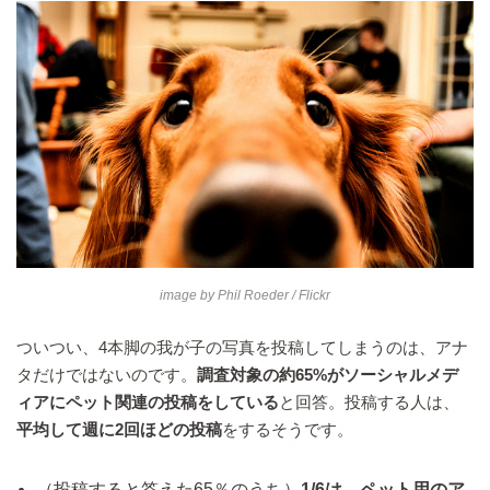
image by
Phil Roeder
/ Flickr
ついつい、4本脚の我が子の写真を投稿してしまうのは、アナ
タだけではないのです。
調査対象の約65%がソーシャルメデ
ィアにペット関連の投稿をしている
と回答。投稿する人は、
平均して週に2回ほどの投稿
をするそうです。
（投稿すると答えた65％のうち）
1/6は、ペット用のア