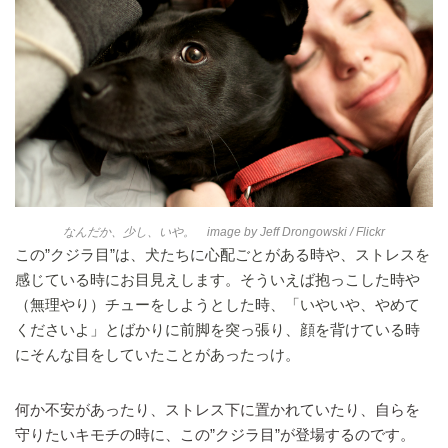
なんだか、少し、いや。 image by
Jeff Drongowski
/ Flickr
この”クジラ目”は、犬たちに心配ごとがある時や、ストレスを
感じている時にお目見えします。そういえば抱っこした時や
（無理やり）チューをしようとした時、「いやいや、やめて
くださいよ」とばかりに前脚を突っ張り、顔を背けている時
にそんな目をしていたことがあったっけ。
何か不安があったり、ストレス下に置かれていたり、自らを
守りたいキモチの時に、この”クジラ目”が登場するのです。