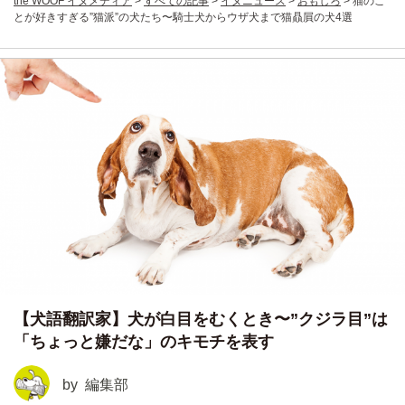
the WOOF イヌメディア
>
すべての記事
>
イヌニュース
>
おもしろ
>
猫のこ
とが好きすぎる”猫派”の犬たち〜騎士犬からウザ犬まで猫贔屓の犬4選
【犬語翻訳家】犬が白目をむくとき〜”クジラ目”は
「ちょっと嫌だな」のキモチを表す
by
編集部