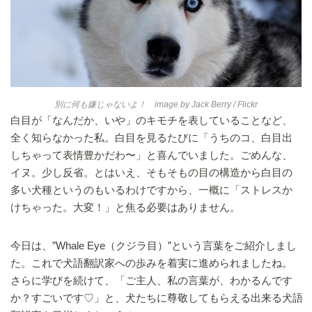
別に何も嫌じゃないよ！ image by
Jack Berry
/ Flickr
白目が「なんだか、いや」のキモチを表していることなど、
全く知らなかった私。白目を見るたびに「うちのコ、白目出
しちゃって表情豊かだわ〜」と喜んでいました。ごめんな、
イヌ。少し反省。とはいえ、そもそもの目の構造から白目の
多い犬種というのもいるわけですから、一概に「ストレスか
けちゃった。大変！」と焦る必要はありません。
今日は、”Whale Eye（クジラ目）”という言葉をご紹介しまし
た。これで犬語翻訳家への歩みを着実に進められましたね。
さらに学びを続けて、「ご主人、私の言葉が、わかるんです
か？すごいです♡」と、犬たちに尊敬してもらえる出来る犬語