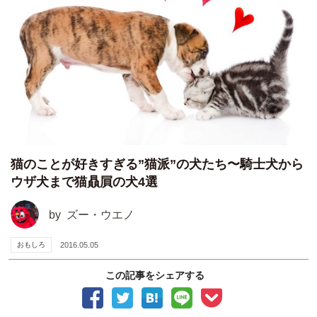
猫のことが好きすぎる”猫派”の犬たち〜騎士犬から
ウザ犬まで猫贔屓の犬4選
by
ズー・ウエノ
おもしろ
2016.05.05
この記事をシェアする