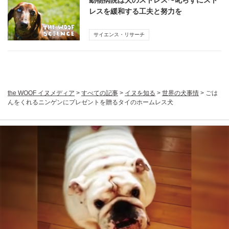
動物病院は犬のストレス〜叱らずにスト
レスを緩和する工夫と努力を
サイエンス・リサーチ
the WOOF イヌメディア
>
すべての記事
>
イヌを知る
>
世界の犬事情
>
ごは
んをくれるニンゲンにプレゼントを贈るタイのホームレス犬