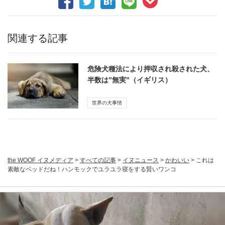
関連する記事
危険犬種法により押収され殺された犬、
半数は”無実”（イギリス）
世界の犬事情
the WOOF イヌメディア
>
すべての記事
>
イヌニュース
>
かわいい
>
これは
素敵なベッドだね！ハンモックでユラユラ寝をする賢いワンコ