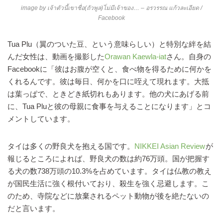
image by
เจ้าตัวนี้เขาชื่อ(ถัวพูล)ไ่ม่มีเจ้าของ… – อรวรรณ แก้วละเอียด
/
Facebook
Tua Plu（翼のついた豆、という意味らしい）と特別な絆を結
んだ女性は、動画を撮影した
Orawan Kaewla-iat
さん。自身の
Facebookに「彼はお腹が空くと、食べ物を得るために何かを
くれるんです。彼は毎日、何かを口に咥えて現れます。大抵
は葉っぱで、ときどき紙切れもあります。他の犬にあげる前
に、Tua Pluと彼の母親に食事を与えることになります」とコ
メントしています。
タイは多くの野良犬を抱える国です。
NIKKEI Asian Review
が
報じるところによれば、野良犬の数は約76万頭。国が把握す
る犬の数738万頭の10.3%を占めています。タイは仏教の教え
が国民生活に強く根付いており、殺生を強く忌避します。こ
のため、寺院などに放棄されるペット動物が後を絶たないの
だと言います。