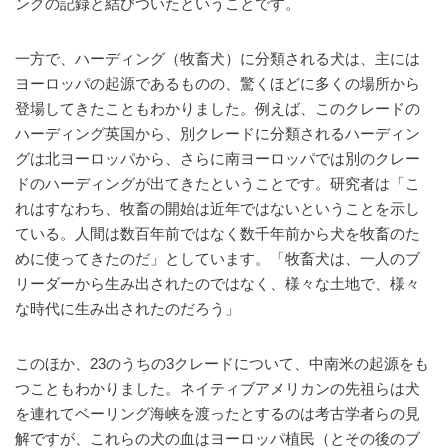
ングの記録と結びついたということです。
一方で、ハーディング（牧畜犬）に分類される犬は、主には
ヨーロッパの起源であるものの、驚くほどに多くの場所から
登場してきたこともわかりました。例えば、このクレードの
ハーディング英国から、別クレードに分類されるハーディン
グは北ヨーロッパから、さらに南ヨーロッパでは別のクレー
ドのハーディングが出てきたということです。研究者は「こ
れはすなわち、牧畜の開始は近年ではないということを示し
ている。人間は数百年前ではなく数千年前から犬を牧畜のた
めに使ってきたのだ」としています。「牧畜犬は、一人のブ
リーダーから生み出されたのではなく、様々な土地で、様々
な時代に生み出されたのだろう」
このほか、23のうちの3クレードについて、中南米の起源をも
つこともわかりました。ネイティブアメリカンの先祖らは犬
を連れてベーリング海峡を渡ったとするのは考古学者らの見
解ですが、これらの犬の血はヨーロッパ植民（とその後のブ