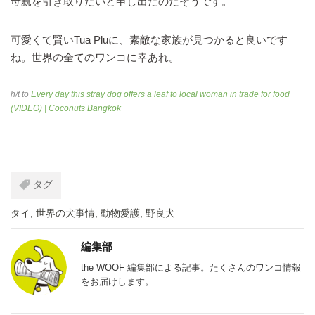
母親を引き取りたいと申し出たのだそうです。
可愛くて賢いTua Pluに、素敵な家族が見つかると良いです
ね。世界の全てのワンコに幸あれ。
h/t to
Every day this stray dog offers a leaf to local woman in trade for food
(VIDEO) | Coconuts Bangkok
タグ
タイ
,
世界の犬事情
,
動物愛護
,
野良犬
編集部
the WOOF 編集部による記事。たくさんのワンコ情報
をお届けします。