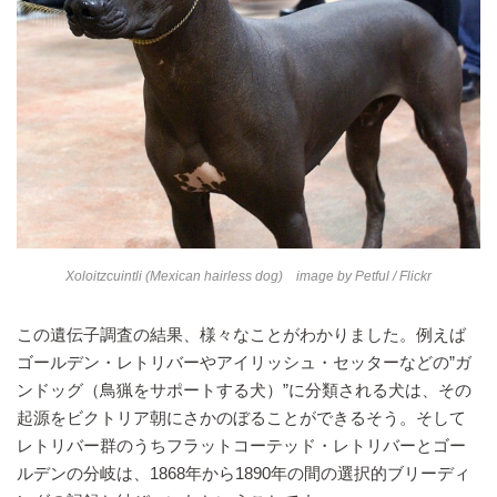
Xoloitzcuintli (Mexican hairless dog) image by
Petful
/ Flickr
この遺伝子調査の結果、様々なことがわかりました。例えば
ゴールデン・レトリバーやアイリッシュ・セッターなどの”ガ
ンドッグ（鳥猟をサポートする犬）”に分類される犬は、その
起源をビクトリア朝にさかのぼることができるそう。そして
レトリバー群のうちフラットコーテッド・レトリバーとゴー
ルデンの分岐は、1868年から1890年の間の選択的ブリーディ