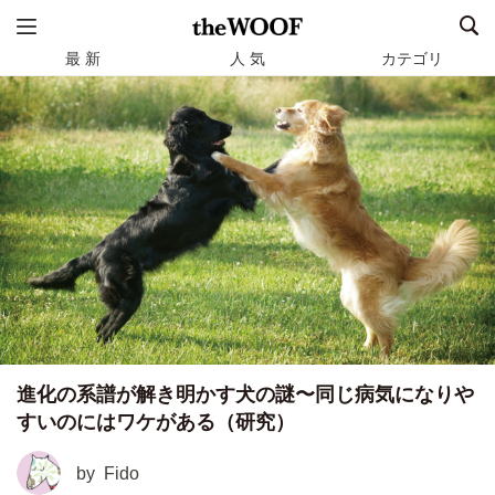
最 新
人 気
カテゴリ
進化の系譜が解き明かす犬の謎〜同じ病気になりや
すいのにはワケがある（研究）
by
Fido