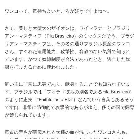
ワンコって、気持ちよいところが好きですよね〜。
さて、美しき大型犬のザイオンは、ワイマラナーとブラジリ
アン・マスティフ（Fila Brasileiro）のミックスだそう。ブラジ
リアン・マスティフは、その名の通りブラジル原産のワンコ
さん。すぐれた追尾能力、攻撃性、容赦のない気質で知られ
ています。かつて奴隷制度が合法であったとき、逃亡した奴
隷を捕まえるために使われました。
飼い主に非常に忠実であり、献身することでも知られていま
す。ブラジルでは「フィラ（彼らの別名であるFila Brasileiro）
のように忠実（”Faithful as a Fila”）なんていう言葉もあるそう
です
。非常に防御的で攻撃的であるがゆえ、多くの国で飼育
[1]
が禁じられています。
気質の荒さが喧伝される犬種の血が混じったワンコさんも、