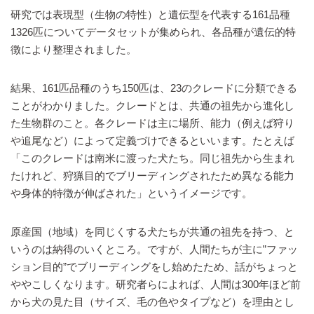
研究では表現型（生物の特性）と遺伝型を代表する161品種
1326匹についてデータセットが集められ、各品種が遺伝的特
徴により整理されました。
結果、161匹品種のうち150匹は、23のクレードに分類できる
ことがわかりました。クレードとは、共通の祖先から進化し
た生物群のこと。各クレードは主に場所、能力（例えば狩り
や追尾など）によって定義づけできるといいます。たとえば
「このクレードは南米に渡った犬たち。同じ祖先から生まれ
たけれど、狩猟目的でブリーディングされたため異なる能力
や身体的特徴が伸ばされた」というイメージです。
原産国（地域）を同じくする犬たちが共通の祖先を持つ、と
いうのは納得のいくところ。ですが、人間たちが主に”ファッ
ション目的”でブリーディングをし始めたため、話がちょっと
ややこしくなります。研究者らによれば、人間は300年ほど前
から犬の見た目（サイズ、毛の色やタイプなど）を理由とし