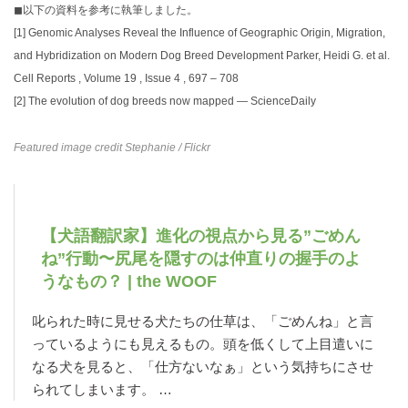
◼︎以下の資料を参考に執筆しました。
[1]
Genomic Analyses Reveal the Influence of Geographic Origin, Migration,
and Hybridization on Modern Dog Breed Development Parker, Heidi G. et al.
Cell Reports , Volume 19 , Issue 4 , 697 – 708
[2]
The evolution of dog breeds now mapped — ScienceDaily
Featured image credit
Stephanie
/ Flickr
【犬語翻訳家】進化の視点から見る”ごめん
ね”行動〜尻尾を隠すのは仲直りの握手のよ
うなもの？ | the WOOF
叱られた時に見せる犬たちの仕草は、「ごめんね」と言
っているようにも見えるもの。頭を低くして上目遣いに
なる犬を見ると、「仕方ないなぁ」という気持ちにさせ
られてしまいます。 …