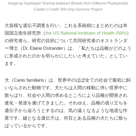
image by
Haplotype Sharing between Breeds from Different Phylogenetic
Clades | Credit: NIH Dog Genome Project
大規模な遺伝子調査を行い、これを系統樹にまとめたのは米
国国立衛生研究所（
the US National Institutes of Health (NIH)
）
の研究者ら。研究の目的について共同研究者のオストランダ
ー博士（Dr. Elaine Ostrander）は、「私たちは品種がどのよう
に形成されたのかを明らかにしたいと考えていた」としてい
ます。
犬（Canis familiaris）は、世界中のほぼ全ての社会で最初に飼
いならされた動物です。犬たちは人間の移動に伴い世界中に
散らばり、社会や人間の求めるところにより品種が開発され
進化・発達を遂げてきました。それゆえ、品種の成り立ちを
遺伝子から辿ろうとするのは、気の遠くなるような地道な作
業です。鍵となる遺伝子は、何百とある品種の犬たちに散ら
ばっているからです。