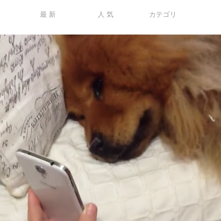
最 新
人 気
カテゴリ