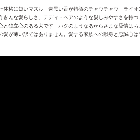
た体格に短いマズル。青黒い舌が特徴のチャウチャウ。ライオ
うきんな愛らしさ、テディ・ベアのような親しみやすさを持つ
心と独立心のある犬です。ハグのようなあからさまな愛情はち
の愛が薄い訳ではありません。愛する家族への献身と忠誠心は