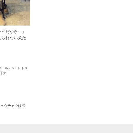
チビだから…」
れられない犬た
ゴールデン・レトリ
子犬
チャウチャウは涙