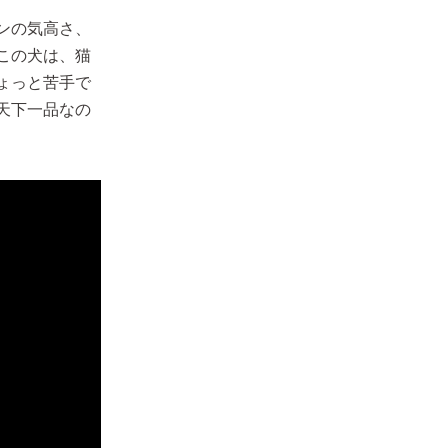
ンの気高さ、
この犬は、猫
ょっと苦手で
天下一品なの