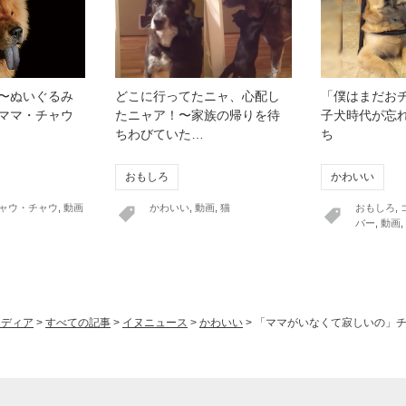
〜ぬいぐるみ
どこに行ってたニャ、心配し
「僕はまだお
ママ・チャウ
たニャア！〜家族の帰りを待
子犬時代が忘
ちわびていた…
ち
おもしろ
かわいい
ャウ・チャウ
,
動画
かわいい
,
動画
,
猫
おもしろ
,
バー
,
動画
,
ヌメディア
>
すべての記事
>
イヌニュース
>
かわいい
>
「ママがいなくて寂しいの」