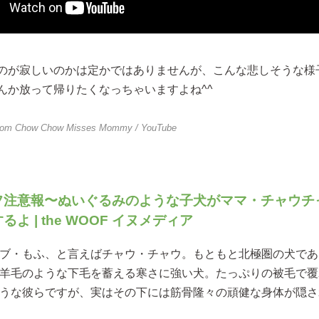
のが寂しいのかは定かではありませんが、こんな悲しそうな様
んか放って帰りたくなっちゃいますよね^^
from
Chow Chow Misses Mommy
/ YouTube
フ注意報〜ぬいぐるみのような子犬がママ・チャウチ
るよ | the WOOF イヌメディア
ブ・もふ、と言えばチャウ・チャウ。もともと北極圏の犬であ
羊毛のような下毛を蓄える寒さに強い犬。たっぷりの被毛で覆
うな彼らですが、実はその下には筋骨隆々の頑健な身体が隠さ