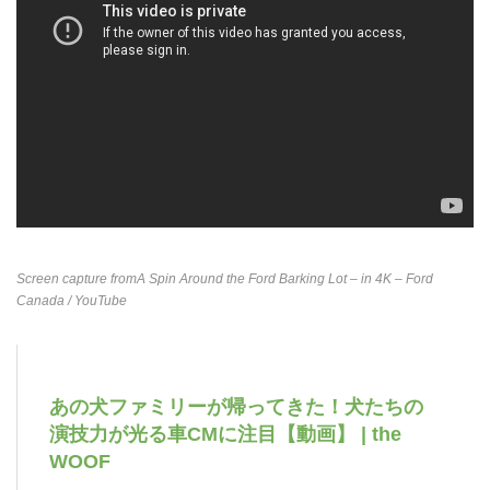
Screen capture from
A Spin Around the Ford Barking Lot – in 4K – Ford
Canada
/ YouTube
あの犬ファミリーが帰ってきた！犬たちの
演技力が光る車CMに注目【動画】 | the
WOOF