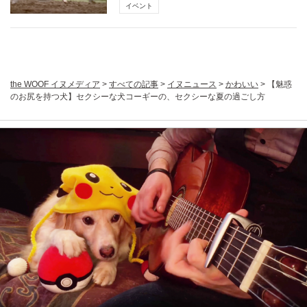
イベント
the WOOF イヌメディア
>
すべての記事
>
イヌニュース
>
かわいい
>
【魅惑
のお尻を持つ犬】セクシーな犬コーギーの、セクシーな夏の過ごし方