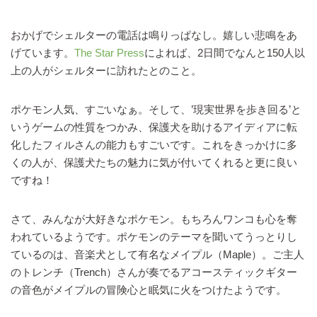
おかげでシェルターの電話は鳴りっぱなし。嬉しい悲鳴をあ
げています。
The Star Press
によれば、2日間でなんと150人以
上の人がシェルターに訪れたとのこと。
ポケモン人気、すごいなぁ。そして、’現実世界を歩き回る’と
いうゲームの性質をつかみ、保護犬を助けるアイディアに転
化したフィルさんの能力もすごいです。これをきっかけに多
くの人が、保護犬たちの魅力に気が付いてくれると更に良い
ですね！
さて、みんなが大好きなポケモン。もちろんワンコも心を奪
われているようです。ポケモンのテーマを聞いてうっとりし
ているのは、音楽犬として有名なメイプル（Maple）。ご主人
のトレンチ（Trench）さんが奏でるアコースティックギター
の音色がメイプルの冒険心と眠気に火をつけたようです。