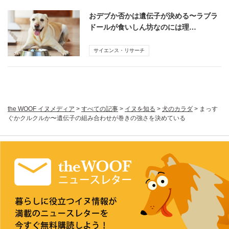
おデブか否かは遺伝子が決める〜ラブラ
ドールが食いしん坊なのには理…
サイエンス・リサーチ
the WOOF イヌメディア
>
すべての記事
>
イヌを知る
>
犬のカラダ
>
まっす
ぐかクルクルか〜遺伝子の組み合わせが巻きの強さを決めている