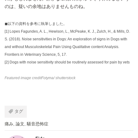
のは、疑いの余地はありませんものね。
◼︎以下の資料を参考に執筆しました。
[1]
Lopes Fagundes, A. L., Hewison, L., McPeake, K. J., Zulch, H., & Mills, D.
S. (2018). Noise sensitivities in Dogs: An exploration of signs in Dogs with
and without Musculoskeletal Pain Using Qualitative content Analysis.
Frontiers in Veterinary Science, 5, 17.
[2]
Dogs with noise sensitivity should be routinely assessed for pain by vets
Featured image credit
Fotyma
/ shutterstock
タグ
痛み
,
論文
,
騒音恐怖症