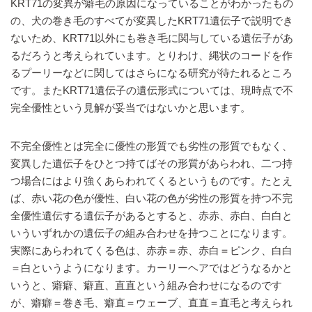
KRT71の変異が癖毛の原因になっていることがわかったもの
の、犬の巻き毛のすべてが変異したKRT71遺伝子で説明でき
ないため、KRT71以外にも巻き毛に関与している遺伝子があ
るだろうと考えられています。とりわけ、縄状のコードを作
るプーリーなどに関してはさらになる研究が待たれるところ
です。またKRT71遺伝子の遺伝形式については、現時点で不
完全優性という見解が妥当ではないかと思います。
不完全優性とは完全に優性の形質でも劣性の形質でもなく、
変異した遺伝子をひとつ持てばその形質があらわれ、二つ持
つ場合にはより強くあらわれてくるというものです。たとえ
ば、赤い花の色が優性、白い花の色が劣性の形質を持つ不完
全優性遺伝する遺伝子があるとすると、赤赤、赤白、白白と
いういずれかの遺伝子の組み合わせを持つことになります。
実際にあらわれてくる色は、赤赤＝赤、赤白＝ピンク、白白
＝白というようになります。カーリーヘアではどうなるかと
いうと、癖癖、癖直、直直という組み合わせになるのです
が、癖癖＝巻き毛、癖直＝ウェーブ、直直＝直毛と考えられ