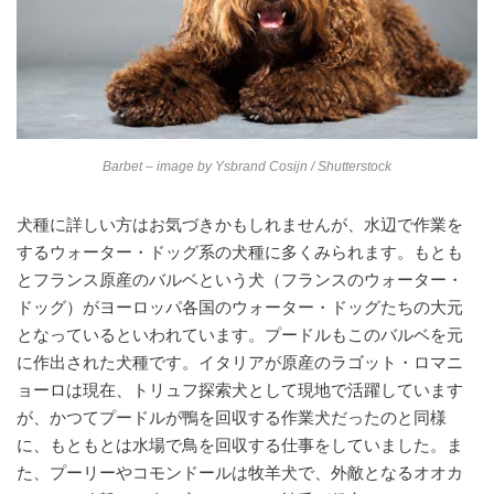
Barbet – image by
Ysbrand Cosijn
/ Shutterstock
犬種に詳しい方はお気づきかもしれませんが、水辺で作業を
するウォーター・ドッグ系の犬種に多くみられます。もとも
とフランス原産のバルベという犬（フランスのウォーター・
ドッグ）がヨーロッパ各国のウォーター・ドッグたちの大元
となっているといわれています。プードルもこのバルベを元
に作出された犬種です。イタリアが原産のラゴット・ロマニ
ョーロは現在、トリュフ探索犬として現地で活躍しています
が、かつてプードルが鴨を回収する作業犬だったのと同様
に、もともとは水場で鳥を回収する仕事をしていました。ま
た、プーリーやコモンドールは牧羊犬で、外敵となるオオカ