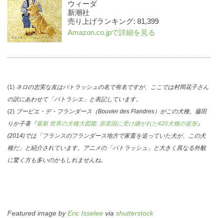
ウィーダ
新潮社
売り上げランキング: 81,399
Amazon.co.jpで詳細を見る
(1)
ネロの忠実な友はパトラッシュの名で有名ですが、ここでは村岡花子さん
の訳にあわせて「パトラシエ」と表記しています。
(2)
ブービエ・デ・フランダース（Bouvier des Flandres）がこの犬種。藤田
りか子著『
最新 世界の犬種大図鑑: 原産国に受け継がれた420犬種の姿形
』
(2014)では「フランスのフランダース地方で家畜を追っていた犬が、この犬
種だ」と紹介されています。アニメの「パトラッシュ」と大きく異なる外貌
に驚く方も多いのかもしれませんね。
Featured image by
Eric Isselee
via
shutterstock