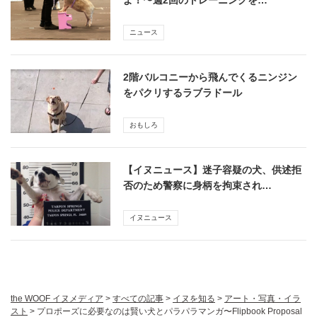
ニュース
2階バルコニーから飛んでくるニンジン
をパクリするラブラドール
おもしろ
【イヌニュース】迷子容疑の犬、供述拒
否のため警察に身柄を拘束され…
イヌニュース
the WOOF イヌメディア
>
すべての記事
>
イヌを知る
>
アート・写真・イラ
スト
>
プロポーズに必要なのは賢い犬とパラパラマンガ〜Flipbook Proposal