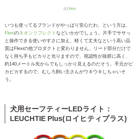
(c)
flexi
いつも使ってるブランドがやっぱり安心だわ、という方は、
Flexi
の
ネオンリフレクト
などいかがでしょう。片手でササっ
と操作できる使いやすさに加え、軽くて丈夫なという高い品
質はFlexiの他プロダクトと変わりません。リード部分だけで
なく持ち手もピカりと光りますので、視認性が抜群に高く、
約140メートル先からでもしっかり見えるのだそう。手元がピ
カピカするので、むしろ飼い主さんがウキウキしちゃいそ
う。
犬用セーフティーLEDライト：
LEUCHTIE Plus(ロイヒティプラス)