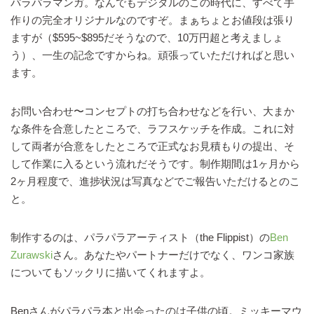
パラパラマンガ。なんでもデジタルのこの時代に、すべて手
作りの完全オリジナルなのですぞ。まぁちょとお値段は張り
ますが（$595~$895だそうなので、10万円超と考えましょ
う）、一生の記念ですからね。頑張っていただければと思い
ます。
お問い合わせ〜コンセプトの打ち合わせなどを行い、大まか
な条件を合意したところで、ラフスケッチを作成。これに対
して両者が合意をしたところで正式なお見積もりの提出、そ
して作業に入るという流れだそうです。制作期間は1ヶ月から
2ヶ月程度で、進捗状況は写真などでご報告いただけるとのこ
と。
制作するのは、パラパラアーティスト（the Flippist）の
Ben
Zurawski
さん。あなたやパートナーだけでなく、ワンコ家族
についてもソックリに描いてくれますよ。
Benさんがパラパラ本と出会ったのは子供の頃。ミッキーマウ