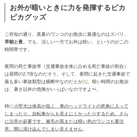
お外が暗いときに力を発揮するピカ
ピカグッズ
ご存知の通り、真夏のワンコのお散歩に最適なのはズバリ、
早朝と夜
。でも、涼しい一方でお外は暗い、というのがこの
時間帯です。
夜間の死亡事故率（交通事故全体に占める死亡事故の割合）
は昼間の2.7倍なのだそう。そして、夜間に起きた交通事故で
最も多い事故類型は横断中なのだとか
[1]
。暗い時間のお散歩
は、暑さ以外の危険がいっぱいなのですよ〜。
特に
小型犬は体高が低く、車のヘッドライトの死角に入って
しまったり、自転車からも見えにくかったりするため、さら
に注意が必要です。被毛が黒または暗い色のワンコも要注
意。闇に溶け込んでしまい見えません
。