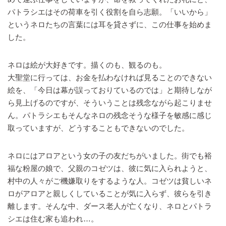
パトラシエはその荷車を引く役割を自ら志願。「いいから」
というネロたちの言葉には耳を貸さずに、この仕事を始めま
した。
ネロは絵が大好きです。描くのも、観るのも。
大聖堂に行っては、お金を払わなければ見ることのできない
絵を、「今日は幕が誤っておりているのでは」と期待しなが
ら見上げるのですが、そういうことは残念ながら起こりませ
ん。パトラシエもそんなネロの残念そうな様子を敏感に感じ
取っていますが、どうすることもできないのでした。
ネロにはアロアという女の子の友だちがいました。街でも裕
福な粉屋の娘で、父親のコゼツは、彼に気に入られようと、
村中の人々がご機嫌取りをするような人。コゼツは貧しいネ
ロがアロアと親しくしていることが気に入らず、彼らを引き
離します。そんな中、ダース老人が亡くなり、ネロとパトラ
シエは住む家も追われ…。