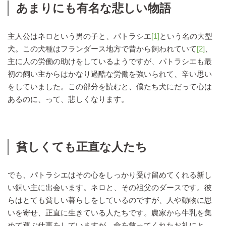
あまりにも有名な悲しい物語
主人公はネロという男の子と、パトラシエ
[1]
という名の大型
犬。この犬種はフランダース地方で昔から飼われていて
[2]
、
主に人の労働の助けをしているようですが、パトラシエも最
初の飼い主からはかなり過酷な労働を強いられて、辛い思い
をしていました。この部分を読むと、僕たち犬にだって心は
あるのに、って、悲しくなります。
貧しくても正直な人たち
でも、パトラシエはその心をしっかり受け留めてくれる新し
い飼い主に出会います。ネロと、その祖父のダースです。彼
らはとても貧しい暮らしをしているのですが、人や動物に思
いを寄せ、正直に生きている人たちです。農家から牛乳を集
めて運ぶ仕事をしていますが、命を救ってくれたお礼にと、