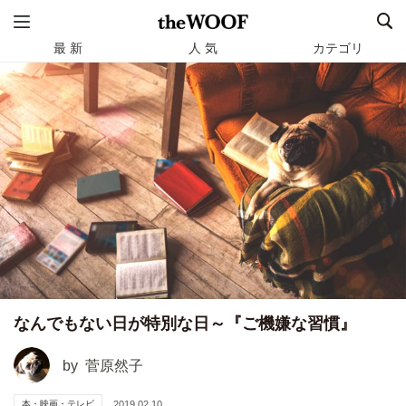
最 新
人 気
カテゴリ
なんでもない日が特別な日～『ご機嫌な習慣』
by
菅原然子
本・映画・テレビ
2019.02.10