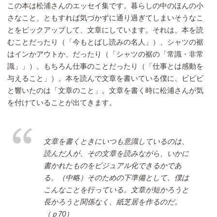
この本は松浦さんのエッセイ集です。暮らしの中のほんの小
さなこと、ともすれば気づかずに通り過ぎてしまいそうなこ
とをピックアップして、文章にしています。それは、本を読
むことだったり（「今もとばし読みの名人」）、シャツの裾
はインかアウトか、だったり（「シャツの裾の「常識・非常
識」」）、もちろん仕事のことだったり（「仕事とは感動を
与えること」）。本を読んで文章を書いている僕に、ビビビ
と響いたのは「文章のこと」。文章を書く時に松浦さんが気
を付けていることが出てきます。
文章を書くときにいつも意識しているのは、
読んだ人が、その文章を読みながら、いかに
書かれたものをビジュアル化できるかであ
る。（中略）そのための下準備として、僕は
こんなことを行っている。文章が短かろうと
長かろうと関係なく、紙芝居を作るのだ。
（ｐ70）