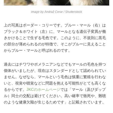
image by
Andraž Cerar
/ Shutterstock
上の写真はボーダー・コリーです。ブルー・マール（右）は
ブラック＆ホワイト（左）に、マールとなる遺伝子変異が働
きかけることで生ずる毛色です。このように、不規則に黒毛
の部分が薄められるのが特徴で、そこがブルーに見えること
からブルー・マールと呼ばれるのです。
過去にはチワワやポメラニアンなどでもマールの毛色を持つ
個体がいましたが、現在はスタンダードとして認められてい
ません。なぜなら、マールという毛色は慎重に繁殖を行わな
いと、視覚や聴覚などに問題を抱える可能性がとても高くな
るからです。
JKCのホームページ
では「マール（及びダップ
ル）同士の交配は避けてください。高い確率で致死や、難聴
のような健康欠陥が生じるためです」と記載されています。