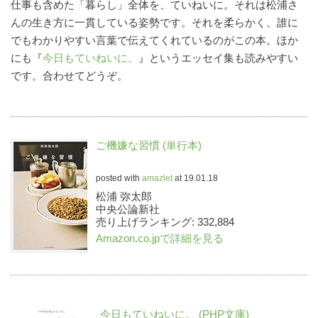
仕事も含めた「暮らし」全体を、ていねいに。それは松浦さ
んの生き方に一貫している姿勢です。それを柔らかく、誰に
でもわかりやすい言葉で伝えてくれているのがこの本。ほか
にも『
今日もていねいに。
』というエッセイ集も読みやすい
です。合わせてどうぞ。
ご機嫌な習慣 (単行本)
posted with
amazlet
at 19.01.18
松浦 弥太郎
中央公論新社
売り上げランキング: 332,884
Amazon.co.jpで詳細を見る
今日もていねいに。 (PHP文庫)