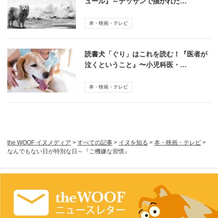
ュール』～デッサンで描かれた…
本・映画・テレビ
読書犬「ぐり」はこれを読む！『医者が
泣くということ』〜小児科医・…
本・映画・テレビ
the WOOF イヌメディア
>
すべての記事
>
イヌを知る
>
本・映画・テレビ
>
なんでもない日が特別な日～『ご機嫌な習慣』