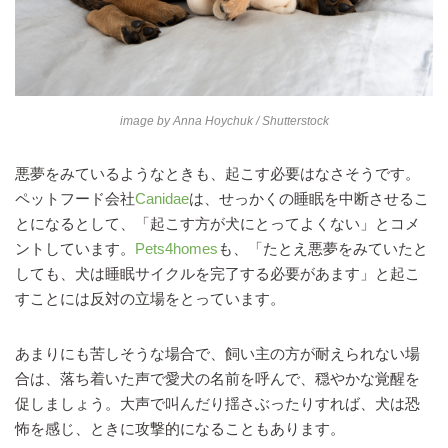
image by
Anna Hoychuk
/ Shutterstock
悪夢をみているようなときも、起こす必要はなさそうです。
ペットフード会社
Canidae
は、せっかくの睡眠を中断させるこ
とになるとして、「起こす方が犬にとってよくない」とコメ
ントしています。
Pets4homes
も、「たとえ悪夢をみていたと
しても、犬は睡眠サイクルを完了する必要があます」と起こ
すことには反対の立場をとっています。
あまりにも苦しそうな場合で、飼い主の方が耐えられない場
合は、落ち着いた声で愛犬の名前を呼んで、穏やかな覚醒を
促しましょう。大声で叫んだり揺さぶったりすれば、犬は恐
怖を感じ、ときに攻撃的になることもあります。