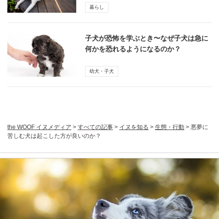
暮らし
子犬が恐怖を学ぶとき〜なぜ子犬は急に
何かを恐れるようになるのか？
幼犬・子犬
the WOOF イヌメディア
>
すべての記事
>
イヌを知る
>
生態・行動
>
悪夢に
苦しむ犬は起こした方が良いのか？