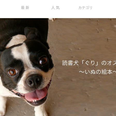
最 新
人 気
カテゴリ