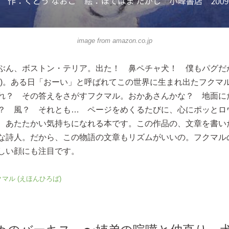
image from
amazon.co.jp
ぶん、ボストン・テリア。出た！ 鼻ペチャ犬！ 僕もパグだ
笑)。ある日「おーい」と呼ばれてこの世界に生まれ出たフクマ
れ？ その答えをさがすフクマル。おかあさんかな？ 地面に
？ 風？ それとも… ページをめくるたびに、心にポッとロ
、あたたかい気持ちになれる本です。この作品の、文章を書い
な詩人。だから、この物語の文章もリズムがいいの。フクマル
しい顔にも注目です。
マル (えほんひろば)