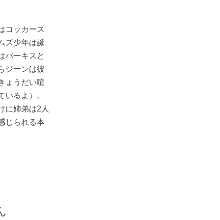
はコッカース
ムズ少年は誕
はバーキスと
らジーンは彼
きょうだい喧
ているよ）。
けに姉弟は2人
感じられる本
ん