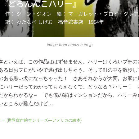
image from
amazon.co.jp
本といえば、この作品ははずせません。ハリーはくろいブチの
ある日おフロがいやで逃げ出しちゃう。そして町の中を散歩し
のある黒い犬になっちゃった！ さあそれからが大変。お家に
にハリーだってわかってもらえなくて。どうなる？ハリー！ 
だからわかるな～ でも僕の家はマンションだから、ハリーみ
ないところが難点だけど…
ー (世界傑作絵本シリーズ―アメリカの絵本)