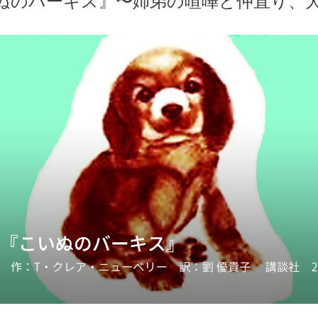
ぬのバーキス』〜姉弟の喧嘩と仲直り、