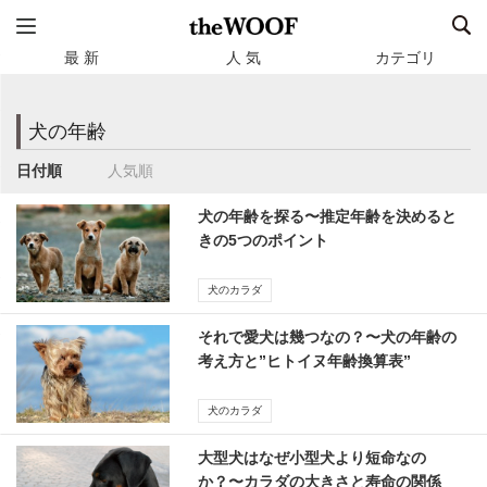
最 新
人 気
カテゴリ
犬の年齢
日付順
人気順
犬の年齢を探る〜推定年齢を決めると
きの5つのポイント
犬のカラダ
それで愛犬は幾つなの？〜犬の年齢の
考え方と”ヒトイヌ年齢換算表”
犬のカラダ
大型犬はなぜ小型犬より短命なの
か？〜カラダの大きさと寿命の関係