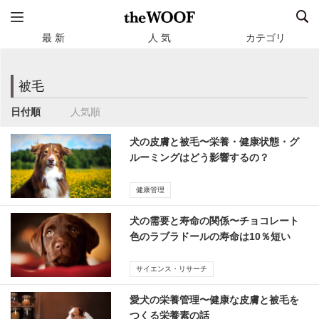
最 新
人 気
カテゴリ
被毛
日付順
人気順
犬の皮膚と被毛〜栄養・健康状態・グ
ルーミングはどう影響するの？
健康管理
犬の需要と寿命の関係〜チョコレート
色のラブラドールの寿命は10％短い
（研究）
サイエンス・リサーチ
愛犬の栄養管理〜健康な皮膚と被毛を
つくる栄養素の話